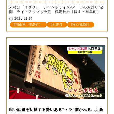
素材は「イグサ」 ジャンボサイズの“トラのお飾り”公
開 ライトアップも予定 鶴崎神社【岡山・早島町】
2021.12.24
岡山県（早島町）
お正月
冬の風物詩
暗い話題を払拭する勢いある“トラ”描かれる…足高