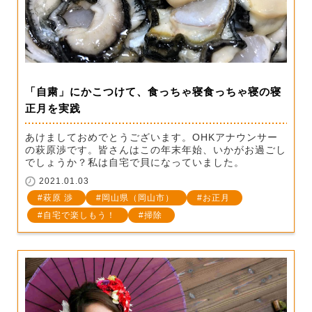
「自粛」にかこつけて、食っちゃ寝食っちゃ寝の寝
正月を実践
あけましておめでとうございます。OHKアナウンサー
の萩原渉です。皆さんはこの年末年始、いかがお過ごし
でしょうか？私は自宅で貝になっていました。
2021.01.03
萩原 渉
岡山県（岡山市）
お正月
自宅で楽しもう！
掃除