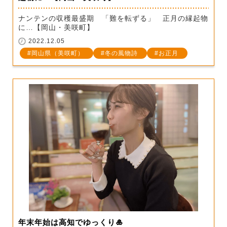
ナンテンの収穫最盛期 「難を転ずる」 正月の縁起物
に…【岡山・美咲町】
2022.12.05
岡山県（美咲町）
冬の風物詩
お正月
年末年始は高知でゆっくり🎍