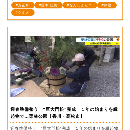
お正月
藤本 紅美
なんしょん？
体験
グルメ
迎春準備整う “巨大門松”完成 １年の始まりを縁
起物で…栗林公園【香川・高松市】
迎春準備整う “巨大門松”完成 １年の始まりを縁起物