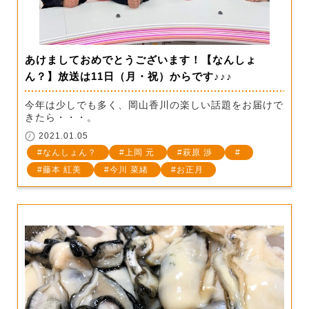
あけましておめでとうございます！【なんしょ
ん？】放送は11日（月・祝）からです♪♪♪
今年は少しでも多く、岡山香川の楽しい話題をお届けで
きたら・・・。
2021.01.05
なんしょん？
上岡 元
萩原 渉
藤本 紅美
今川 菜緒
お正月