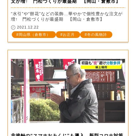
文が増↑ 門松づくりが最盛期 【岡山・倉敷市】
“水引”や“餅花”などの装飾…華やかで個性豊かな注文が
増↑ 門松づくりが最盛期 【岡山・倉敷市】
2021.12.22
岡山県（倉敷市）
お正月
冬の風物詩
非接触の“スマホおみくじ”も導入 新型コロナ対策