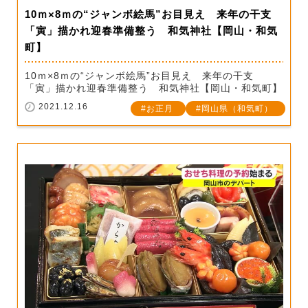
10ｍ×8ｍの“ジャンボ絵馬”お目見え 来年の干支
「寅」描かれ迎春準備整う 和気神社【岡山・和気
町】
10ｍ×8ｍの“ジャンボ絵馬”お目見え 来年の干支
「寅」描かれ迎春準備整う 和気神社【岡山・和気町】
2021.12.16
お正月
岡山県（和気町）