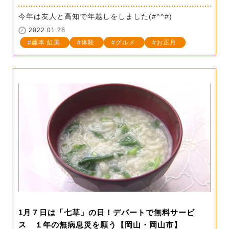
今年は友人と高知で年越しをしました(#^^#)
2022.01.28
藤本 紅美
体験
グルメ
お正月
1月７日は「七草」の日！デパートで無料サービ
ス １年の無病息災を願う【岡山・岡山市】