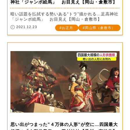
神社「ジャンボ絵馬」 お目見え【岡山・倉敷市】
暗い話題を払拭する勢いある“トラ”描かれる…足高神社
「ジャンボ絵馬」 お目見え【岡山・倉敷市】
2021.12.23
お正月
岡山県（倉敷市）
思い出がつまった”４万体の人形”が空に…四国最大