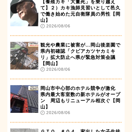
【養殖カキ「大量死」を乗り越え
て】２）カキ漁師見習いとして邑久
で働き始めた元自衛隊員の男性【岡
山】
2026/08/06
観光や農業に被害が…岡山後楽園で
県内初確認「クビアカツヤカミキ
リ」拡大防止へ県が緊急対策会議
【岡山】
2026/08/06
岡山市中心部のホテル競争が激化
県内最大客室数の新ホテルがオープ
ン 周辺もリニューアル相次ぐ【岡
山】
2026/08/06
ＧＴＯ ＃０４ 家出した女子生徒