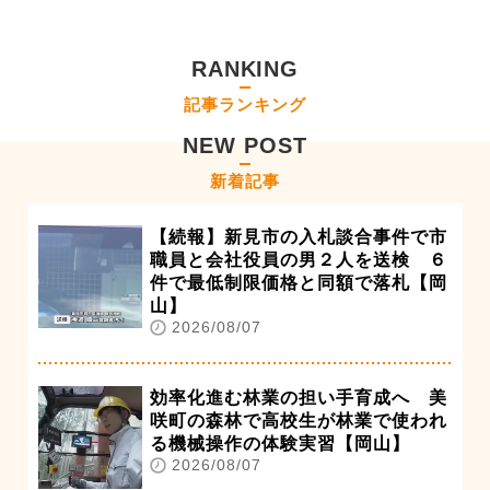
RANKING
記事ランキング
NEW POST
新着記事
【続報】新見市の入札談合事件で市
職員と会社役員の男２人を送検 ６
件で最低制限価格と同額で落札【岡
山】
2026/08/07
効率化進む林業の担い手育成へ 美
咲町の森林で高校生が林業で使われ
る機械操作の体験実習【岡山】
2026/08/07