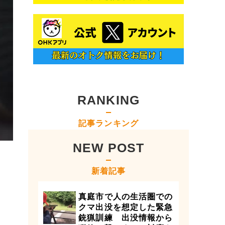
RANKING
記事ランキング
NEW POST
新着記事
真庭市で人の生活圏での
クマ出没を想定した緊急
銃猟訓練 出没情報から