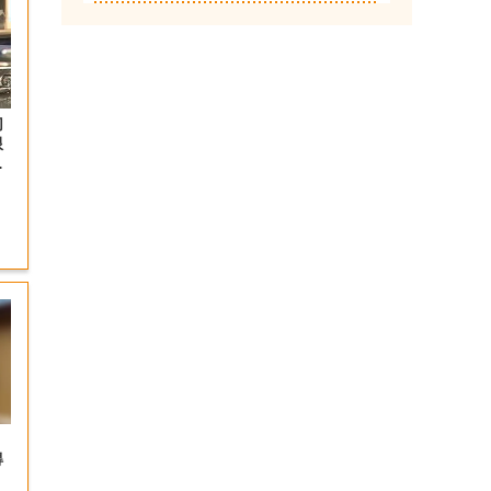
切
限
岡
得