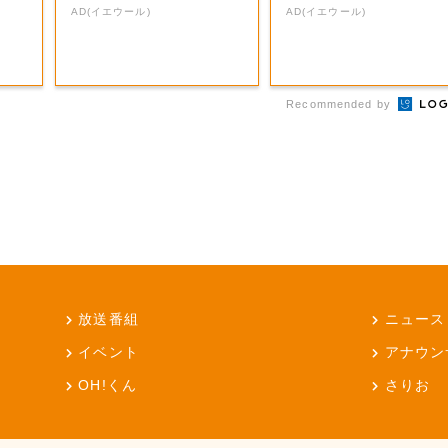
AD(イエウール)
AD(イエウール)
Recommended by
放送番組
ニュース
イベント
アナウン
OH!くん
さりお