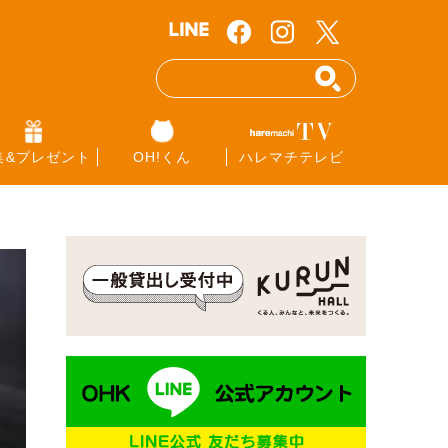
集&プレゼント
OH!くん
ハレマチテレビ