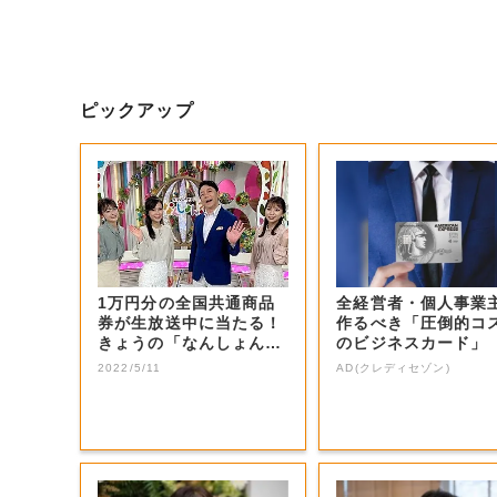
ピックアップ
1万円分の全国共通商品
全経営者・個人事業
券が生放送中に当たる！
作るべき「圧倒的コ
きょうの「なんしょん？
のビジネスカード」
生電話クイズ」...
2022/5/11
AD(クレディセゾン)