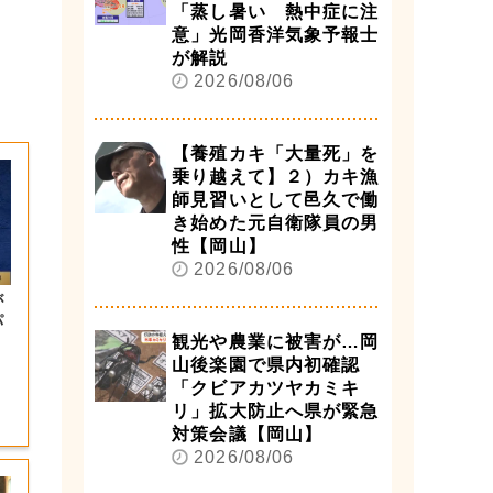
「蒸し暑い 熱中症に注
意」光岡香洋気象予報士
が解説
2026/08/06
【養殖カキ「大量死」を
乗り越えて】２）カキ漁
師見習いとして邑久で働
き始めた元自衛隊員の男
性【岡山】
2026/08/06
が
パ
観光や農業に被害が…岡
山後楽園で県内初確認
「クビアカツヤカミキ
リ」拡大防止へ県が緊急
対策会議【岡山】
2026/08/06