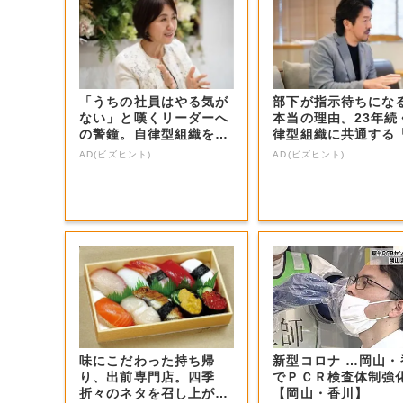
「うちの社員はやる気が
部下が指示待ちにな
ない」と嘆くリーダーへ
本当の理由。23年続
の警鐘。自律型組織をつ
律型組織に共通する
くる前に外せな...
つの要素」
AD(ビズヒント)
AD(ビズヒント)
味にこだわった持ち帰
新型コロナ …岡山・
り、出前専門店。四季
でＰＣＲ検査体制強
折々のネタを召し上が
【岡山・香川】