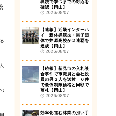
猟銃で撃つまでの対応を
松
確認【岡山】
2026/08/07
【速報】近畿インターハ
イ 新体操競技・男子団
る
体で井原高校が２連覇を
達成【岡山】
2026/08/07
人
【続報】新見市の入札談
合事件で市職員と会社役
員の男２人を送検 ６件
で最低制限価格と同額で
の
落札【岡山】
2026/08/07
効率化進む林業の担い手
用