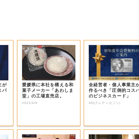
主が
愛媛県に本社を構える和
全経営者・個人事業主
スパ
菓子メーカー「あわしま
作るべき「圧倒的コス
堂」の工場直売店。
のビジネスカード」
2022/4/8
AD(クレディセゾン)