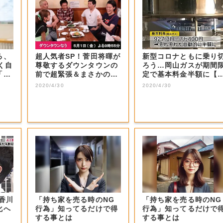
る、
超人気者SP！菅田将暉が
新型コロナともに乗り
く自
尊敬するダウンタウンの
ろう…岡山ガスが期間
「3
前で超緊張＆まさかの大
定で基本料金半額に【
号泣！思いを...
山・岡山市】
2020/4/30
2020/4/30
香川
「持ち家を売る時のNG
「持ち家を売る時のNG
化へ
行為」知ってるだけで得
行為」知ってるだけで
する事とは
する事とは