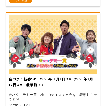
今川 菜緒
金バク！新春SP 2025年 1月1日OA（2025年1月
17日OA 凝縮篇！）
金バク！デミー賞 地元のナイスキャラを 表彰しちゃ
うぞSP
2025.01.01