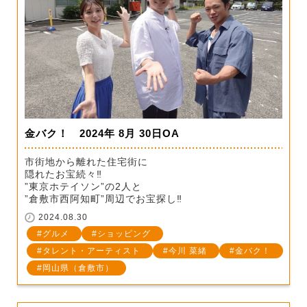
金バク！ 2024年 8月 30日OA
市街地から離れた住宅街に
隠れたお宝続々‼
”東京ホテイソン”の2人と
”倉敷市西阿知町”周辺でお宝探し‼
2024.08.30
グルメ
ショッピング
タレント・アーティスト
今川 菜緒
金バク！
岡山県（倉敷市）