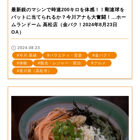
最新鋭のマシンで時速200キロを体感！！剛速球を
バットに当てられるか？今川アナも大奮闘！…ホー
ムランドーム 高松店（金バク！2024年8月23日
OA）
2024.08.23
今川 菜緒
バラエティ・音楽
金バク！
体験
観光・レジャー・宿泊
グルメ
香川県（高松市）