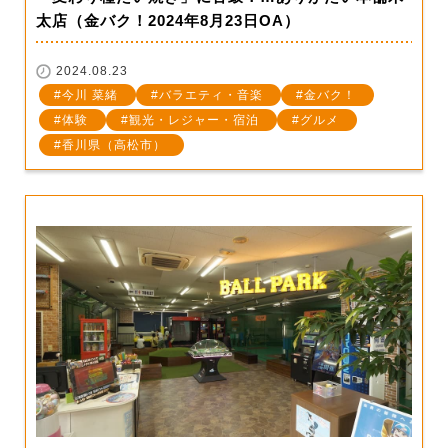
太店（金バク！2024年8月23日OA）
2024.08.23
今川 菜緒
バラエティ・音楽
金バク！
体験
観光・レジャー・宿泊
グルメ
香川県（高松市）