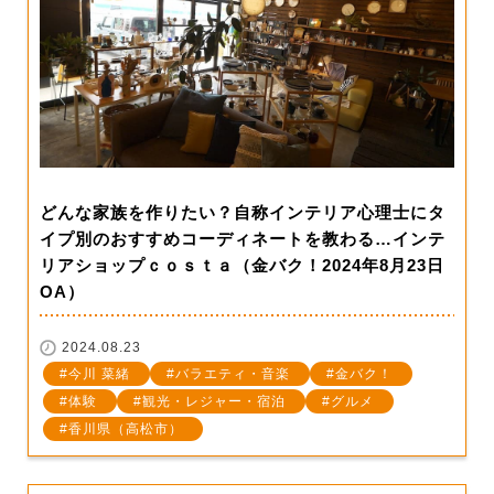
どんな家族を作りたい？自称インテリア心理士にタ
イプ別のおすすめコーディネートを教わる…インテ
リアショップｃｏｓｔａ（金バク！2024年8月23日
OA）
2024.08.23
今川 菜緒
バラエティ・音楽
金バク！
体験
観光・レジャー・宿泊
グルメ
香川県（高松市）