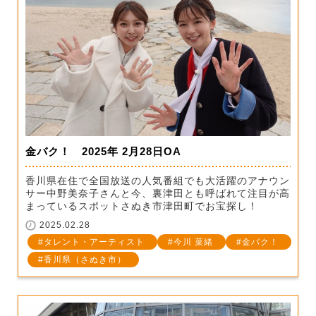
金バク！ 2025年 2月28日OA
香川県在住で全国放送の人気番組でも大活躍のアナウン
サー中野美奈子さんと今、裏津田とも呼ばれて注目が高
まっているスポットさぬき市津田町でお宝探し！
2025.02.28
タレント・アーティスト
今川 菜緒
金バク！
香川県（さぬき市）