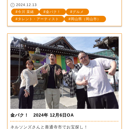
2024.12.13
今川 菜緒
金バク！
グルメ
タレント・アーティスト
岡山県（岡山市）
金バク！ 2024年 12月6日OA
ネルソンズさんと善通寺市でお宝探し！