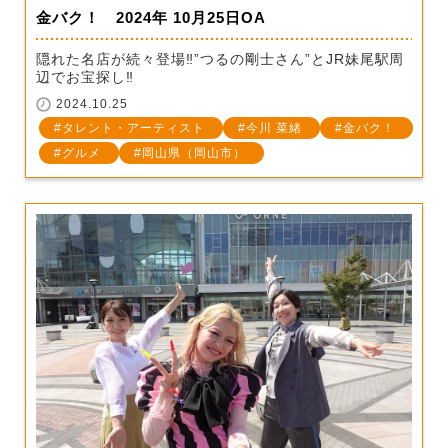
金バク！ 2024年 10月25日OA
隠れた名店が続々登場‼”つるの剛士さん”とJR妹尾駅周
辺でお宝探し‼
2024.10.25
タレント・アーティスト
今川 菜緒
金バク！
グルメ
岡山県（岡山市）