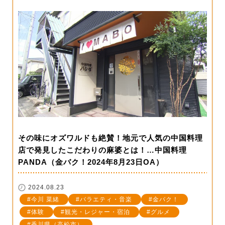
その味にオズワルドも絶賛！地元で人気の中国料理
店で発見したこだわりの麻婆とは！…中国料理
PANDA（金バク！2024年8月23日OA）
2024.08.23
今川 菜緒
バラエティ・音楽
金バク！
体験
観光・レジャー・宿泊
グルメ
香川県（高松市）