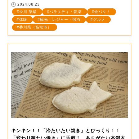
2024.08.23
今川 菜緒
バラエティ・音楽
金バク！
体験
観光・レジャー・宿泊
グルメ
香川県（高松市）
キンキン！！「冷たいたい焼き」とびっくり！！
「変わり種たい焼き」に舌鼓！…ありがたい本舗木