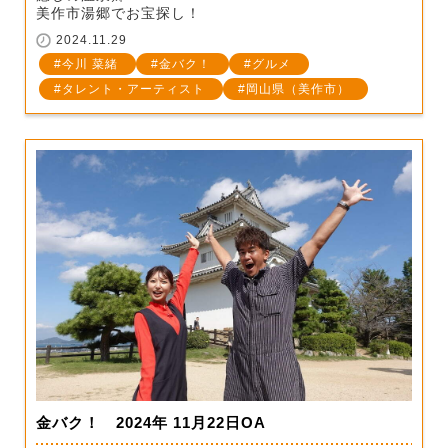
美作市湯郷でお宝探し！
2024.11.29
今川 菜緒
金バク！
グルメ
タレント・アーティスト
岡山県（美作市）
金バク！ 2024年 11月22日OA