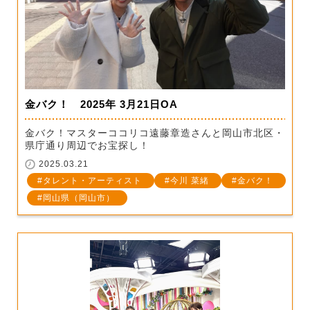
金バク！ 2025年 3月21日OA
金バク！マスターココリコ遠藤章造さんと岡山市北区・
県庁通り周辺でお宝探し！
2025.03.21
タレント・アーティスト
今川 菜緒
金バク！
岡山県（岡山市）