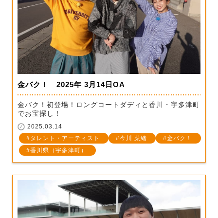
金バク！ 2025年 3月14日OA
金バク！初登場！ロングコートダディと香川・宇多津町
でお宝探し！
2025.03.14
タレント・アーティスト
今川 菜緒
金バク！
香川県（宇多津町）