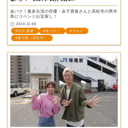
金バク！最多出演の俳優・金子貴俊さんと高松市の男木
島にリベンジお宝探し！
2024.11.08
今川 菜緒
金バク！
グルメ
香川県（高松市）