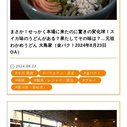
まさか！せっかく本場に来たのに驚きの変化球！ス
イカ味のうどんがある？果たしてその味は？…元祖
わかめうどん 大島家（金バク！2024年8月23日
OA）
2024.08.23
今川 菜緒
バラエティ・音楽
金バク！
体験
観光・レジャー・宿泊
グルメ
香川県（高松市）