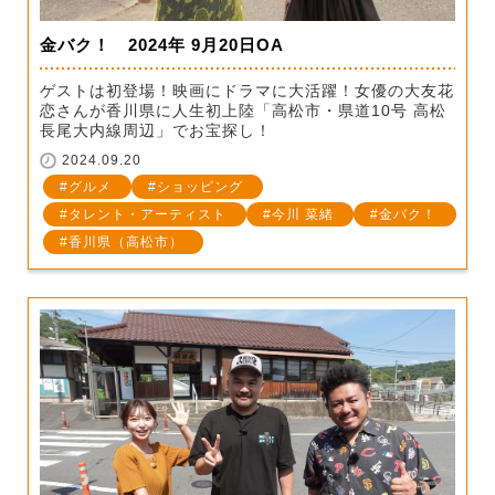
金バク！ 2024年 9月20日OA
ゲストは初登場！映画にドラマに大活躍！女優の大友花
恋さんが香川県に人生初上陸「高松市・県道10号 高松
長尾大内線周辺」でお宝探し！
2024.09.20
グルメ
ショッピング
タレント・アーティスト
今川 菜緒
金バク！
香川県（高松市）