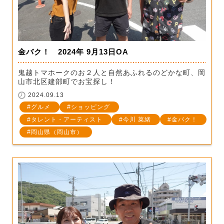
金バク！ 2024年 9月13日OA
鬼越トマホークのお２人と自然あふれるのどかな町、岡
山市北区建部町でお宝探し！
2024.09.13
グルメ
ショッピング
タレント・アーティスト
今川 菜緒
金バク！
岡山県（岡山市）