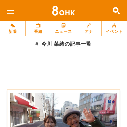
新着
番組
ニュース
アナ
イベント
今川 菜緒
の記事一覧