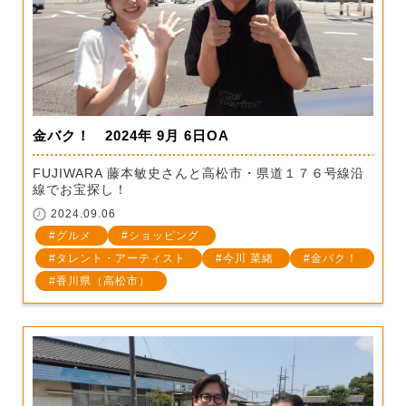
金バク！ 2024年 9月 6日OA
FUJIWARA 藤本敏史さんと高松市・県道１７６号線沿
線でお宝探し！
2024.09.06
グルメ
ショッピング
タレント・アーティスト
今川 菜緒
金バク！
香川県（高松市）