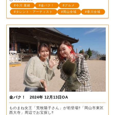
今川 菜緒
金バク！
グルメ
タレント・アーティスト
岡山全域
香川全域
金バク！ 2024年 12月13日OA
ものまね女王「荒牧陽子さん」が初登場‼「岡山市東区
西大寺」周辺でお宝探し‼