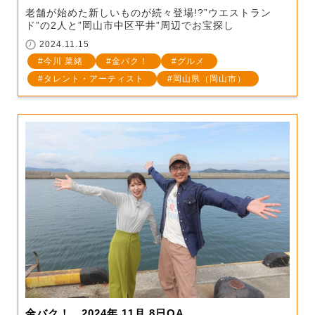
老舗が始めた新しいものが続々登場!?”ウエストラン
ド”の2人と”岡山市中区平井”周辺でお宝探し
2024.11.15
今川 菜緒
金バク！
グルメ
タレント・アーティスト
岡山県（岡山市）
金バク！ 2024年 11月 8日OA