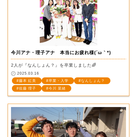
今川アナ・理子アナ 本当にお疲れ様(´ω｀*)
2人が『なんしょん？』を卒業しました🌈
2025.03.16
藤本 紅美
卒業・入学
なんしょん？
佐藤 理子
今川 菜緒