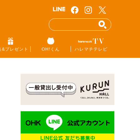
集&プレゼント
OH!くん
ハレマチテレビ