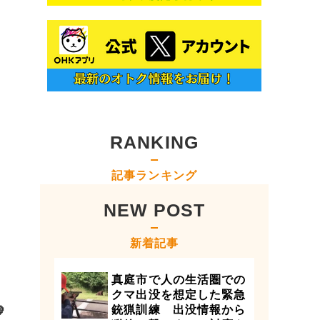
RANKING
記事ランキング
NEW POST
新着記事
真庭市で人の生活圏での
クマ出没を想定した緊急

銃猟訓練 出没情報から