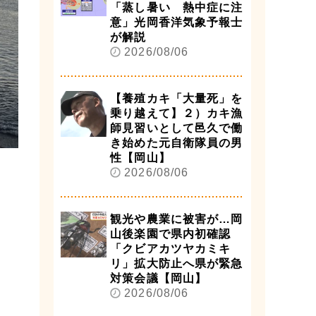
「蒸し暑い 熱中症に注
意」光岡香洋気象予報士
が解説
2026/08/06
【養殖カキ「大量死」を
乗り越えて】２）カキ漁
師見習いとして邑久で働
き始めた元自衛隊員の男
性【岡山】
2026/08/06
観光や農業に被害が…岡
山後楽園で県内初確認
「クビアカツヤカミキ
リ」拡大防止へ県が緊急
対策会議【岡山】
2026/08/06