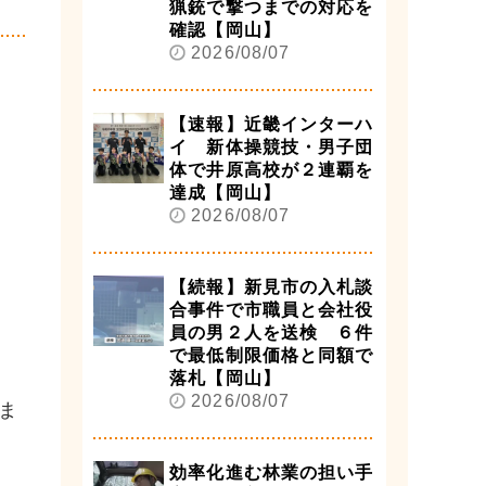
猟銃で撃つまでの対応を
確認【岡山】
2026/08/07
【速報】近畿インターハ
イ 新体操競技・男子団
体で井原高校が２連覇を
達成【岡山】
2026/08/07
【続報】新見市の入札談
合事件で市職員と会社役
員の男２人を送検 ６件
で最低制限価格と同額で
落札【岡山】
2026/08/07
ま
効率化進む林業の担い手