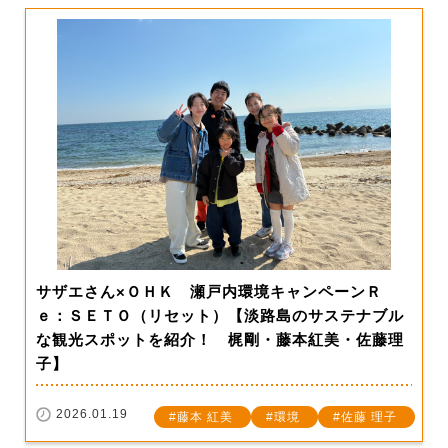
サザエさん×ＯＨＫ 瀬戸内環境キャンペーンＲ
ｅ：ＳＥＴＯ（リセット）【淡路島のサステナブル
な観光スポットを紹介！ 梶剛・藤本紅美・佐藤理
子】
2026.01.19
藤本 紅美
環境
佐藤 理子