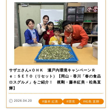
サザエさん×ＯＨＫ 瀬戸内環境キャンペーンＲ
ｅ：ＳＥＴＯ（リセット）【岡山・香川「春の食品
ロスグルメ」をご紹介！ 梶剛・藤本紅美・松島直
輝】
2026.04.20
藤本 紅美
環境
松島 直輝