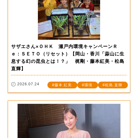
サザエさん×ＯＨＫ 瀬戸内環境キャンペーンＲ
ｅ：ＳＥＴＯ（リセット）【岡山・香川「蒜山に生
息する幻の昆虫とは！？」 梶剛・藤本紅美・松島
直輝】
2026.07.24
藤本 紅美
環境
松島 直輝