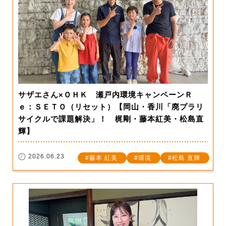
サザエさん×ＯＨＫ 瀬戸内環境キャンペーンＲ
ｅ：ＳＥＴＯ（リセット）【岡山・香川「廃プラリ
サイクルで課題解決」！ 梶剛・藤本紅美・松島直
輝】
2026.06.23
藤本 紅美
環境
松島 直輝