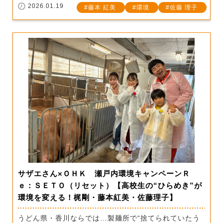
2026.01.19
藤本 紅美
環境
佐藤 理子
サザエさん×ＯＨＫ 瀬戸内環境キャンペーンＲ
ｅ：ＳＥＴＯ（リセット）【高校生の“ひらめき”が
環境を変える！梶剛・藤本紅美・佐藤理子】
うどん県・香川ならでは…製麺所で“捨てられていたう