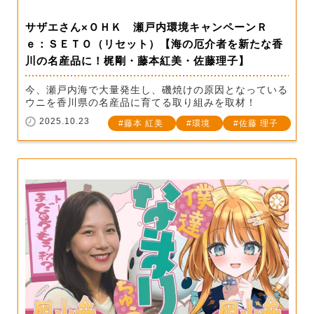
サザエさん×ＯＨＫ 瀬戸内環境キャンペーンＲ
ｅ：ＳＥＴＯ（リセット）【海の厄介者を新たな香
川の名産品に！梶剛・藤本紅美・佐藤理子】
今、瀬戸内海で大量発生し、磯焼けの原因となっている
ウニを香川県の名産品に育てる取り組みを取材！
2025.10.23
藤本 紅美
環境
佐藤 理子