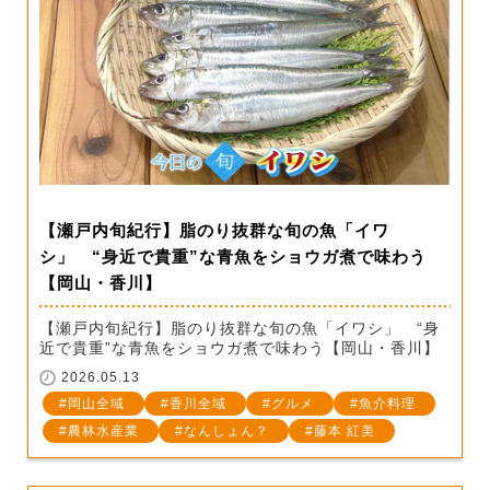
【瀬戸内旬紀行】脂のり抜群な旬の魚「イワ
シ」 “身近で貴重”な青魚をショウガ煮で味わう
【岡山・香川】
【瀬戸内旬紀行】脂のり抜群な旬の魚「イワシ」 “身
近で貴重”な青魚をショウガ煮で味わう【岡山・香川】
2026.05.13
岡山全域
香川全域
グルメ
魚介料理
農林水産業
なんしょん？
藤本 紅美