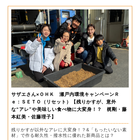
サザエさん×ＯＨＫ 瀬戸内環境キャンペーンＲ
ｅ：ＳＥＴＯ（リセット）【残りかすが、意外
な“アレ”や美味しい食べ物に大変身！？ 梶剛・藤
本紅美・佐藤理子】
残りかすが以外なアレに大変身！？&「もったいない素
材」で作る耐久性・撥水性に優れた新商品とは？