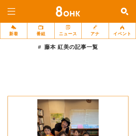
新着
番組
ニュース
アナ
イベント
藤本 紅美
の記事一覧