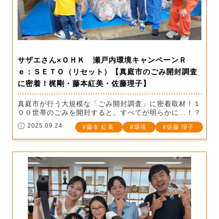
サザエさん×ＯＨＫ 瀬戸内環境キャンペーンＲ
ｅ：ＳＥＴＯ（リセット）【真庭市のごみ開封調査
に密着！梶剛・藤本紅美・佐藤理子】
真庭市が行う大規模な「ごみ開封調査」に密着取材！１
００世帯のごみを開封すると、すべてが明らかに…！？
2025.09.24
藤本 紅美
環境
佐藤 理子