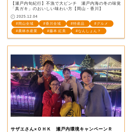
【瀬戸内旬紀行】不漁で大ピンチ 瀬戸内海の冬の味覚
「真ガキ」のおいしい味わい方【岡山・香川】
2025.12.04
岡山全域
香川全域
特産品
グルメ
農林水産業
藤本 紅美
なんしょん？
サザエさん×ＯＨＫ 瀬戸内環境キャンペーンＲ