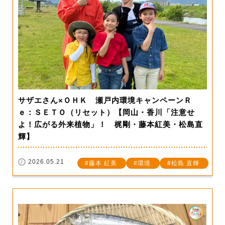
サザエさん×ＯＨＫ 瀬戸内環境キャンペーンＲ
ｅ：ＳＥＴＯ（リセット）【岡山・香川「注意せ
よ！広がる外来植物」！ 梶剛・藤本紅美・松島直
輝】
2026.05.21
藤本 紅美
環境
松島 直輝