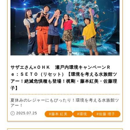
サザエさん×ＯＨＫ 瀬戸内環境キャンペーンＲ
ｅ：ＳＥＴＯ（リセット）【環境を考える水族館ツ
アー！絶滅危惧種も登場！梶剛・藤本紅美・佐藤理
子】
夏休みのレジャーにもぴったり！環境を考える水族館ツ
アー！
2025.07.25
藤本 紅美
環境
佐藤 理子