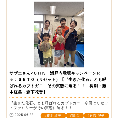
サザエさん×ＯＨＫ 瀬戸内環境キャンペーンＲ
ｅ：ＳＥＴＯ（リセット）【〝生きた化石〟とも呼
ばれるカブトガニ…その実態に迫る！！ 梶剛・藤
本紅美・森下花音】
〝生きた化石〟とも呼ばれるカブトガニ…今回はリセッ
トファミリーがその実態に迫る！！
2025.06.23
藤本 紅美
環境
佐藤 理子