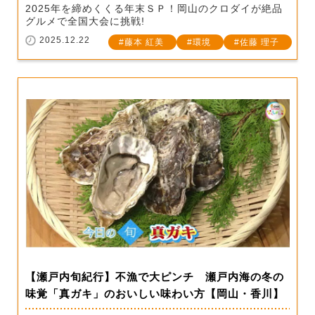
2025年を締めくくる年末ＳＰ！岡山のクロダイが絶品
グルメで全国大会に挑戦!
2025.12.22
藤本 紅美
環境
佐藤 理子
【瀬戸内旬紀行】不漁で大ピンチ 瀬戸内海の冬の
味覚「真ガキ」のおいしい味わい方【岡山・香川】