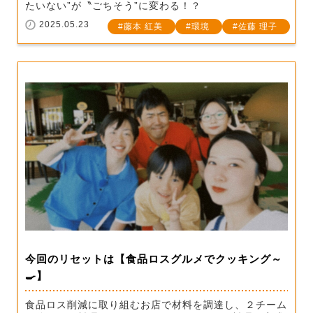
たいない”が〝ごちそう”に変わる！？
2025.05.23
藤本 紅美
環境
佐藤 理子
今回のリセットは【食品ロスグルメでクッキング～
🍳】
食品ロス削減に取り組むお店で材料を調達し、２チーム