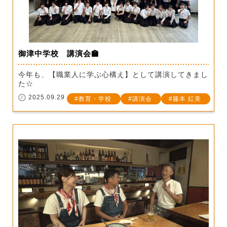
御津中学校 講演会🏫
今年も、【職業人に学ぶ心構え】として講演してきまし
た☆
2025.09.29
教育・学校
講演会
藤本 紅美