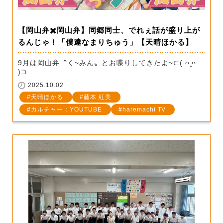
【岡山弁✖️岡山弁】同郷同士、でれぇ話が盛り上が
るんじゃ！「僕達なまりちゅう」【天晴ほかる】
9月は岡山弁〝く~みん〟とお喋りしてきたよ~⊂( ᴖ ̫ᴖ
)⊃
2025.10.02
天晴ほかる
藤本 紅美
カルチャー：YOUTUBE
haremachi TV