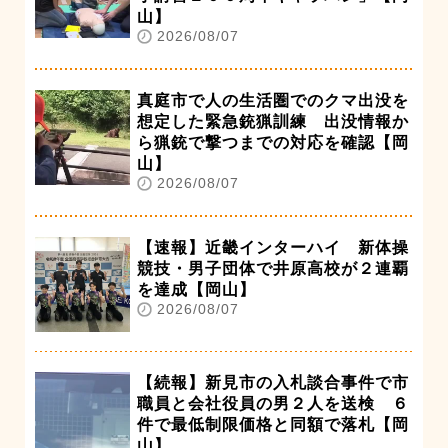
山】
2026/08/07
真庭市で人の生活圏でのクマ出没を
想定した緊急銃猟訓練 出没情報か
ら猟銃で撃つまでの対応を確認【岡
山】
2026/08/07
【速報】近畿インターハイ 新体操
競技・男子団体で井原高校が２連覇
を達成【岡山】
2026/08/07
【続報】新見市の入札談合事件で市
職員と会社役員の男２人を送検 ６
件で最低制限価格と同額で落札【岡
山】