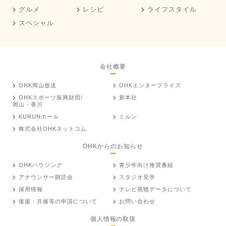
グルメ
レシピ
ライフスタイル
スペシャル
会社概要
OHK岡山放送
OHKエンタープライズ
OHKスポーツ振興財団/
新本社
岡山・香川
KURUNホール
ミルン
株式会社OHKネットコム
OHKからのお知らせ
OHKハウジング
青少年向け推奨番組
アナウンサー朗読会
スタジオ見学
採用情報
テレビ視聴データについて
後援・共催等の申請について
お問い合わせ
個人情報の取扱