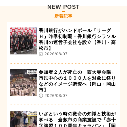
NEW POST
新着記事
香川銀行がハンドボール「リーグ
Ｈ」昨季初制覇・香川銀行シラソル
香川の運営子会社を設立【香川・高
松市】
2026/08/07
参加者２人が死亡の「西大寺会陽」
市民中心の１０００人を対象に祭り
などのイメージ調査へ【岡山・岡山
市】
2026/08/07
いざという時の救命の知識と技術が
学べる 倉敷市の商業施設で「赤十
字講習１００周年キャラバン」【岡