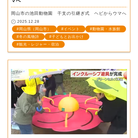
マへ
岡山市の池田動物園 干支の引継ぎ式 ヘビからウマへ
2025.12.28
岡山県（岡山市）
イベント
動物園・水族館
冬の風物詩
子どもとお出かけ
観光・レジャー・宿泊