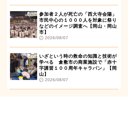
参加者２人が死亡の「西大寺会陽」
市民中心の１０００人を対象に祭り
などのイメージ調査へ【岡山・岡山
市】
2026/08/07
いざという時の救命の知識と技術が
学べる 倉敷市の商業施設で「赤十
字講習１００周年キャラバン」【岡
山】
2026/08/07