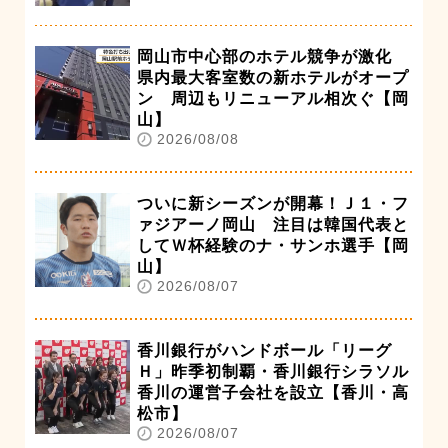
岡山市中心部のホテル競争が激化
県内最大客室数の新ホテルがオープ
ン 周辺もリニューアル相次ぐ【岡
山】
2026/08/08
ついに新シーズンが開幕！Ｊ１・フ
ァジアーノ岡山 注目は韓国代表と
してＷ杯経験のナ・サンホ選手【岡
山】
2026/08/07
香川銀行がハンドボール「リーグ
Ｈ」昨季初制覇・香川銀行シラソル
香川の運営子会社を設立【香川・高
松市】
2026/08/07