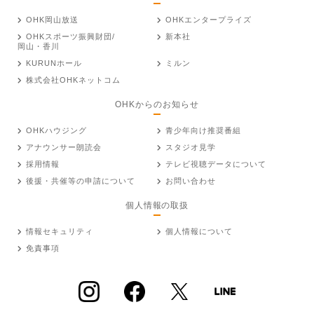
OHK岡山放送
OHKエンタープライズ
OHKスポーツ振興財団/
新本社
岡山・香川
KURUNホール
ミルン
株式会社OHKネットコム
OHKからのお知らせ
OHKハウジング
青少年向け推奨番組
アナウンサー朗読会
スタジオ見学
採用情報
テレビ視聴データについて
後援・共催等の申請について
お問い合わせ
個人情報の取扱
情報セキュリティ
個人情報について
免責事項