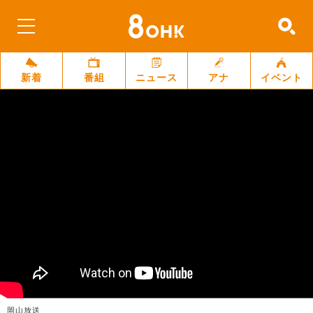
新着
番組
ニュース
アナ
イベント
岡山放送