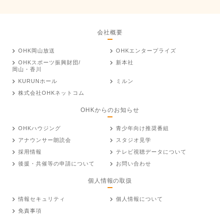
会社概要
OHK岡山放送
OHKエンタープライズ
OHKスポーツ振興財団/
新本社
岡山・香川
KURUNホール
ミルン
株式会社OHKネットコム
OHKからのお知らせ
OHKハウジング
青少年向け推奨番組
アナウンサー朗読会
スタジオ見学
採用情報
テレビ視聴データについて
後援・共催等の申請について
お問い合わせ
個人情報の取扱
情報セキュリティ
個人情報について
免責事項