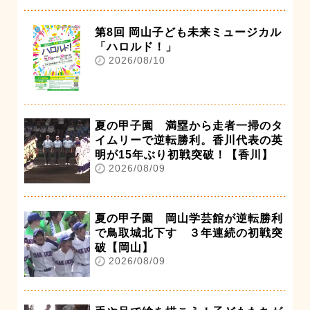
第8回 岡山子ども未来ミュージカル
「ハロルド！」
2026/08/10
夏の甲子園 満塁から走者一掃のタ
イムリーで逆転勝利。香川代表の英
明が15年ぶり初戦突破！【香川】
2026/08/09
夏の甲子園 岡山学芸館が逆転勝利
で鳥取城北下す ３年連続の初戦突
破【岡山】
2026/08/09