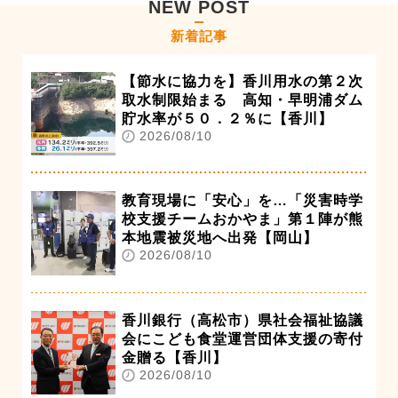
NEW POST
新着記事
【節水に協力を】香川用水の第２次
取水制限始まる 高知・早明浦ダム
貯水率が５０．２％に【香川】
2026/08/10
教育現場に「安心」を…「災害時学
校支援チームおかやま」第１陣が熊
本地震被災地へ出発【岡山】
2026/08/10
香川銀行（高松市）県社会福祉協議
会にこども食堂運営団体支援の寄付
金贈る【香川】
2026/08/10