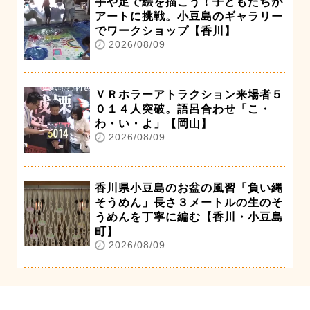
手や足で絵を描こう！子どもたちが
アートに挑戦。小豆島のギャラリー
でワークショップ【香川】
2026/08/09
ＶＲホラーアトラクション来場者５
０１４人突破。語呂合わせ「こ・
わ・い・よ」【岡山】
2026/08/09
香川県小豆島のお盆の風習「負い縄
そうめん」長さ３メートルの生のそ
うめんを丁寧に編む【香川・小豆島
町】
2026/08/09