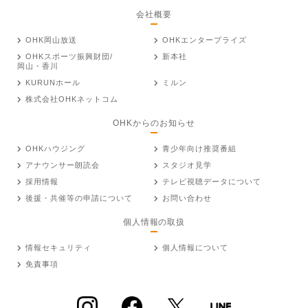
会社概要
OHK岡山放送
OHKエンタープライズ
OHKスポーツ振興財団/
新本社
岡山・香川
KURUNホール
ミルン
株式会社OHKネットコム
OHKからのお知らせ
OHKハウジング
青少年向け推奨番組
アナウンサー朗読会
スタジオ見学
採用情報
テレビ視聴データについて
後援・共催等の申請について
お問い合わせ
個人情報の取扱
情報セキュリティ
個人情報について
免責事項