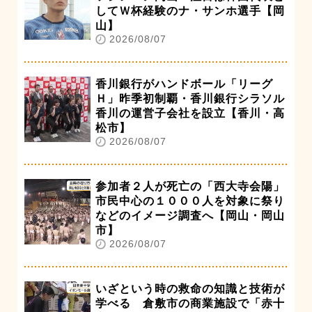
してＷ杯経験のナ・サンホ選手【岡
山】
2026/08/07
香川銀行がハンドボール「リーグ
Ｈ」昨季初制覇・香川銀行シラソル
香川の運営子会社を設立【香川・高
松市】
2026/08/07
参加者２人が死亡の「西大寺会陽」
市民中心の１０００人を対象に祭り
などのイメージ調査へ【岡山・岡山
市】
2026/08/07
いざという時の救命の知識と技術が
学べる 倉敷市の商業施設で「赤十