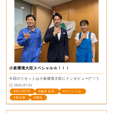
小泉環境大臣スペシャル☆！！！
今回のリセットは小泉環境大臣にインタビュー(*'▽')
2021.07.21
Re:SETO
藤本 紅美
スペシャル
東京都
環境