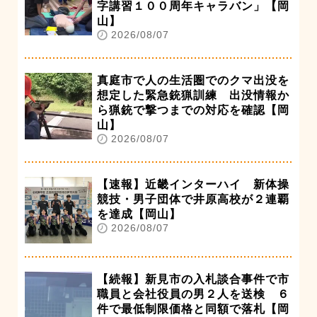
字講習１００周年キャラバン」【岡
山】
2026/08/07
真庭市で人の生活圏でのクマ出没を
想定した緊急銃猟訓練 出没情報か
ら猟銃で撃つまでの対応を確認【岡
山】
2026/08/07
【速報】近畿インターハイ 新体操
競技・男子団体で井原高校が２連覇
を達成【岡山】
2026/08/07
【続報】新見市の入札談合事件で市
職員と会社役員の男２人を送検 ６
件で最低制限価格と同額で落札【岡