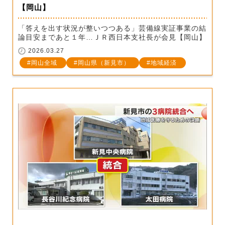
【岡山】
「答えを出す状況が整いつつある」芸備線実証事業の結
論目安まであと１年…ＪＲ西日本支社長が会見【岡山】
2026.03.27
岡山全域
岡山県（新見市）
地域経済