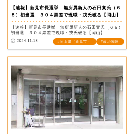
【速報】新見市長選挙 無所属新人の石田實氏（６
８）初当選 ３０４票差で現職・戎氏破る【岡山】
【速報】新見市長選挙 無所属新人の石田實氏（６８）
初当選 ３０４票差で現職・戎氏破る【岡山】
2024.11.18
岡山県（新見市）
政治関連