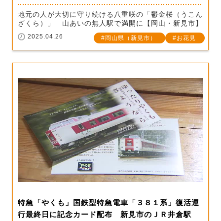
地元の人が大切に守り続ける八重咲の「鬱金桜（うこん
ざくら）」 山あいの無人駅で満開に【岡山・新見市】
2025.04.26
岡山県（新見市）
お花見
特急「やくも」国鉄型特急電車「３８１系」復活運
行最終日に記念カード配布 新見市のＪＲ井倉駅