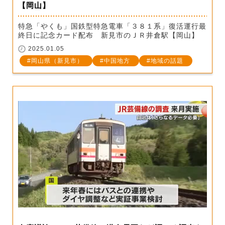
【岡山】
特急「やくも」国鉄型特急電車「３８１系」復活運行最
終日に記念カード配布 新見市のＪＲ井倉駅【岡山】
2025.01.05
岡山県（新見市）
中国地方
地域の話題