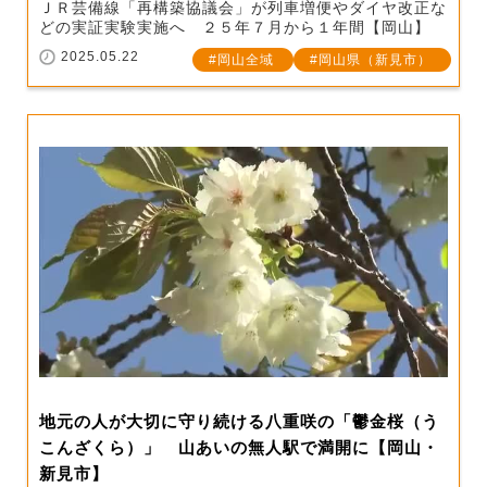
ＪＲ芸備線「再構築協議会」が列車増便やダイヤ改正な
どの実証実験実施へ ２５年７月から１年間【岡山】
2025.05.22
岡山全域
岡山県（新見市）
地元の人が大切に守り続ける八重咲の「鬱金桜（う
こんざくら）」 山あいの無人駅で満開に【岡山・
新見市】