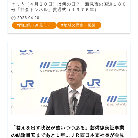
きょう（４月２０日）は何の日？ 新見市の国道１８０
号「井倉トンネル」貫通式（１９７６年）
2026.04.20
岡山県（新見市）
地域の歴史・風習
「答えを出す状況が整いつつある」芸備線実証事業
の結論目安まであと１年…ＪＲ西日本支社長が会見