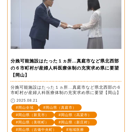
分娩可能施設はたった１ヵ所…真庭市など県北西部
の６市町村が産婦人科医療体制の充実求め県に要望
【岡山】
分娩可能施設はたった１ヵ所…真庭市など県北西部の６
市町村が産婦人科医療体制の充実求め県に要望【岡山】
2025.08.21
岡山全域
岡山県（真庭市）
岡山県（新見市）
岡山県（高梁市）
岡山県（美咲町）
岡山県（新庄村）
岡山県（吉備中央町）
地域医療