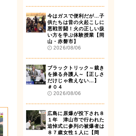
今はガスで便利だが…子
供たちは昔の火起こしに
悪戦苦闘！火の正しい扱
い方を学ぶ体験授業【岡
山・赤磐市】
2026/08/06
ブラックトリック～裁き
を操る弁護人～【正しさ
だけじゃ救えない…】
＃０４
2026/08/06
広島に原爆が投下され８
１年 津山市で行われた
追悼式に参列の被爆者は
８７歳女性１人に【岡