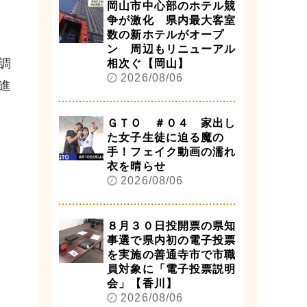
岡山市中心部のホテル競
争が激化 県内最大客室
数の新ホテルがオープ
ン 周辺もリニューアル
調
相次ぐ【岡山】
2026/08/06
進
ＧＴＯ ＃０４ 家出し
た女子生徒に迫る魔の
手！フェイク動画の濡れ
衣を晴らせ
2026/08/06
８月３０日投開票の県知
事選で県内初の電子投票
を実施の善通寺市で市職
員対象に「電子投票説明
会」【香川】
2026/08/06