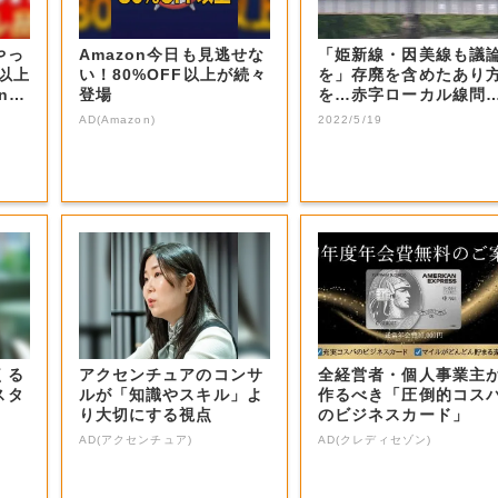
やっ
Amazon今日も見逃せな
「姫新線・因美線も議
F以上
い！80%OFF以上が続々
を」存廃を含めたあり
nの
登場
を…赤字ローカル線問
題 ＪＲ西日本【...
AD(Amazon)
2022/5/19
くる
アクセンチュアのコンサ
全経営者・個人事業主
スタ
ルが「知識やスキル」よ
作るべき「圧倒的コス
り大切にする視点
のビジネスカード」
AD(アクセンチュア)
AD(クレディセゾン)