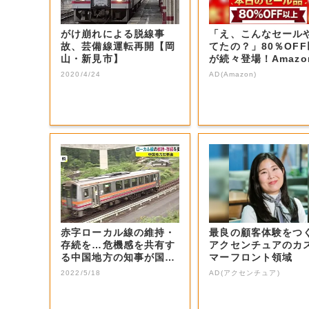
がけ崩れによる脱線事
「え、こんなセール
故、芸備線運転再開【岡
てたの？」80％OF
山・新見市】
が続々登場！Amazo
本気が...
2020/4/24
AD(Amazon)
赤字ローカル線の維持・
最良の顧客体験をつ
存続を…危機感を共有す
アクセンチュアのカ
る中国地方の知事が国へ
マーフロント領域
の要望を取りま...
2022/5/18
AD(アクセンチュア)