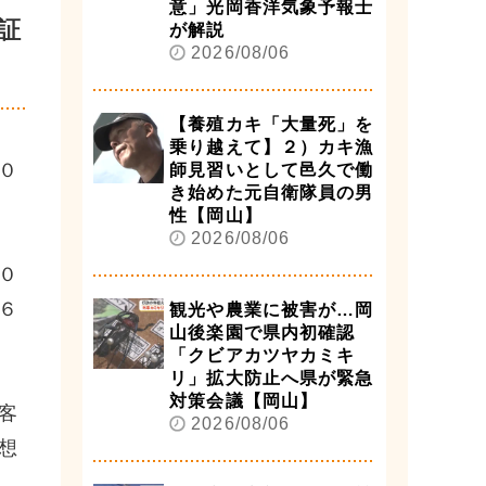
意」光岡香洋気象予報士
証
が解説
2026/08/06
【養殖カキ「大量死」を
乗り越えて】２）カキ漁
０
師見習いとして邑久で働
き始めた元自衛隊員の男
性【岡山】
2026/08/06
０
６
観光や農業に被害が…岡
山後楽園で県内初確認
「クビアカツヤカミキ
リ」拡大防止へ県が緊急
対策会議【岡山】
客
2026/08/06
想