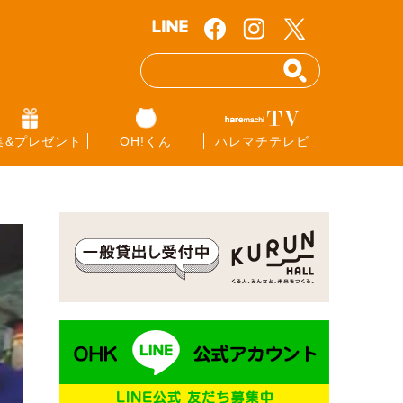
集&プレゼント
OH!くん
ハレマチテレビ