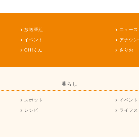
放送番組
ニュース
イベント
アナウン
OH!くん
さりお
暮らし
スポット
イベント
レシピ
ライフス