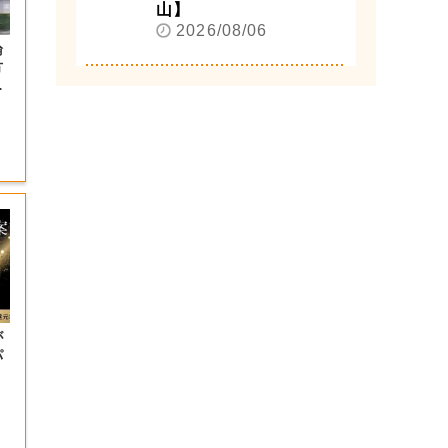
山】
2026/08/06
論
方
が
パ