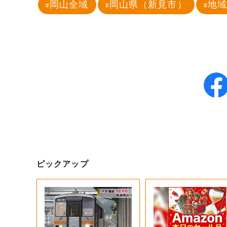
岡山全域
岡山県（新見市）
地
ピックアップ