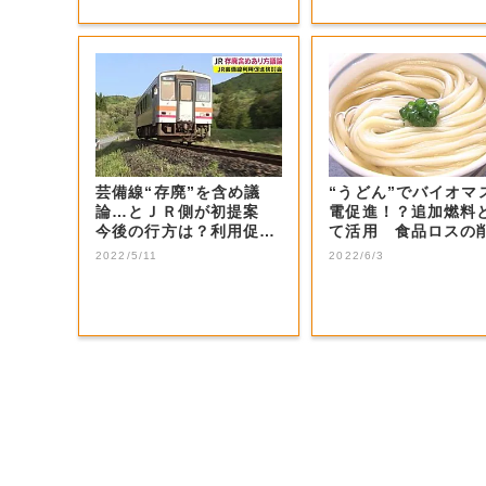
芸備線“存廃”を含め議
“うどん”でバイオマ
論…とＪＲ側が初提案
電促進！？追加燃料
今後の行方は？利用促進
て活用 食品ロスの
検討会議【岡山...
にも【香川・...
2022/5/11
2022/6/3