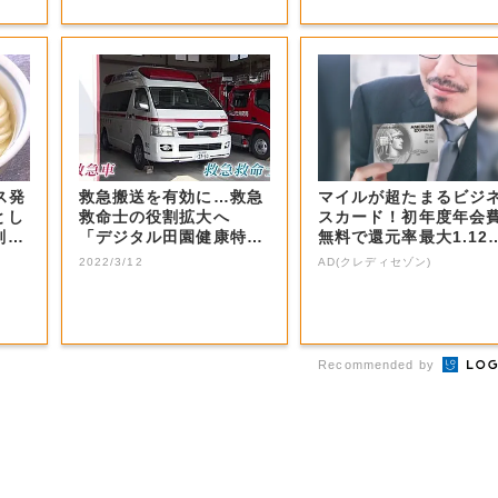
ス発
救急搬送を有効に…救急
マイルが超たまるビジ
とし
救命士の役割拡大へ
スカード！初年度年会
削減
「デジタル田園健康特
無料で還元率最大1.12
区」指定の吉備中央...
5%
2022/3/12
AD(クレディセゾン)
Recommended by