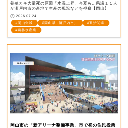
養殖カキ大量死の原因「水温上昇」今夏も…県議１１人
が瀬戸内市の産地で生産の現況などを視察【岡山】
2026.07.24
岡山全域
岡山県（瀬戸内市）
政治関連
農林水産業
岡山市の「新アリーナ整備事業」市で初の住民投票