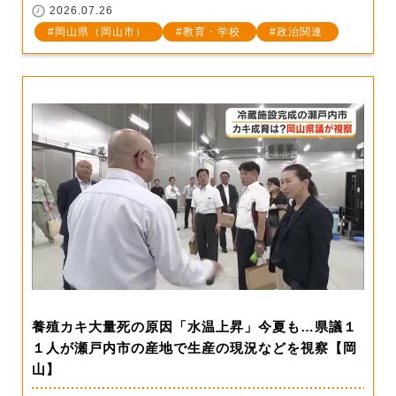
2026.07.26
岡山県（岡山市）
教育・学校
政治関連
養殖カキ大量死の原因「水温上昇」今夏も…県議１
１人が瀬戸内市の産地で生産の現況などを視察【岡
山】