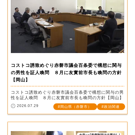
コストコ誘致めぐり赤磐市議会百条委で構想に関与
の男性を証人喚問 ８月に友實前市長も喚問の方針
【岡山】
コストコ誘致めぐり赤磐市議会百条委で構想に関与の男
性を証人喚問 ８月に友實前市長も喚問の方針【岡山】
2026.07.29
岡山県（赤磐市）
政治関連