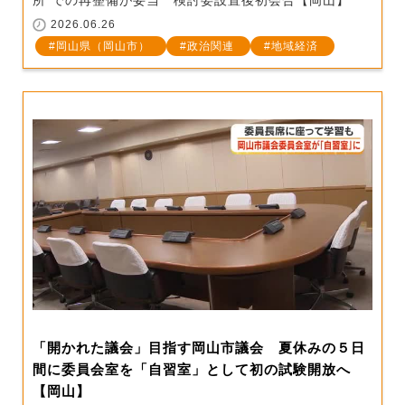
所”での再整備が妥当 検討委設置後初会合【岡山】
2026.06.26
岡山県（岡山市）
政治関連
地域経済
「開かれた議会」目指す岡山市議会 夏休みの５日
間に委員会室を「自習室」として初の試験開放へ
【岡山】