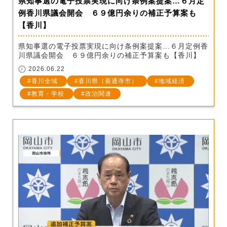
県知事選の電子投票実現に向け条例案提案…６月定
例香川県議会開会 ６９億円余りの補正予算案も
【香川】
県知事選の電子投票実現に向け条例案提案…６月定例香
川県議会開会 ６９億円余りの補正予算案も【香川】
2026.06.22
香川全域
香川県（善通寺市）
地域経済
教育・学校
政治関連