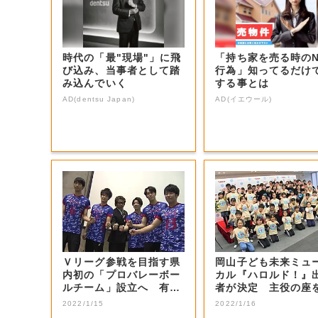
時代の「最"現場"」に飛
「持ち家を売る時の
び込み、当事者として踏
行為」知ってるだけ
み込んでいく
する事とは
AD(dentsu Japan)
AD(イエウール)
Ｖリーグ参戦を目指す県
岡山子ども未来ミュ
内初の「プロバレーボー
カル『ハロルド！』
ルチーム」設立へ 有望
者が決定 主役の座
選手などの受け...
止めた感想は…...
2022/1/15
2022/1/16