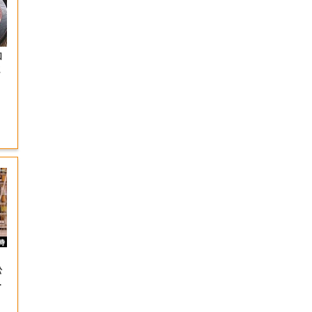
和
ま
松
＆