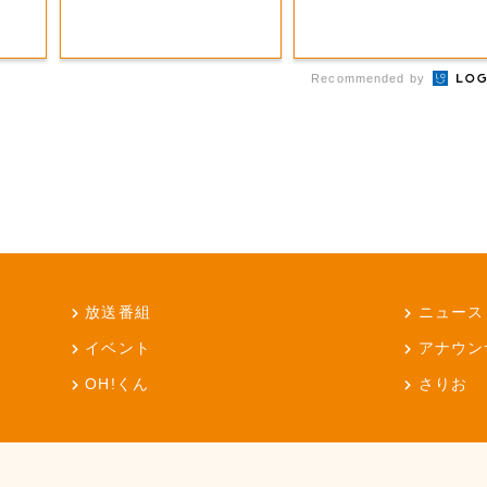
Recommended by
放送番組
ニュース
イベント
アナウン
OH!くん
さりお