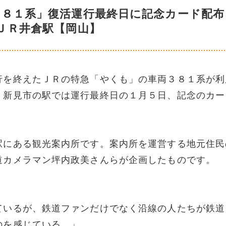
３８１系」復活運行最終日に記念カード配
ＪＲ井倉駅【岡山】
行を終えたＪＲの特急「やくも」の車両３８１系が利
。新見市の駅では運行最終日の１月５日、記念のカー
駅にある観光案内所です。案内所を運営する地元住民
道カメラマン坪内政美さんらが企画したものです。
ているが、鉄道ファンだけでなく沿線の人たちが鉄道
のを感じている。」