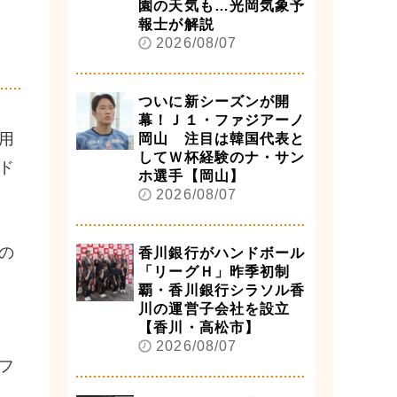
園の天気も…光岡気象予
布
報士が解説
2026/08/07
ついに新シーズンが開
幕！Ｊ１・ファジアーノ
用
岡山 注目は韓国代表と
してＷ杯経験のナ・サン
ド
ホ選手【岡山】
2026/08/07
の
香川銀行がハンドボール
「リーグＨ」昨季初制
覇・香川銀行シラソル香
川の運営子会社を設立
【香川・高松市】
2026/08/07
フ