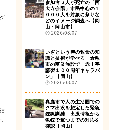
参加者２人が死亡の「西
大寺会陽」市民中心の１
０００人を対象に祭りな
グ
どのイメージ調査へ【岡
山・岡山市】
2026/08/07
いざという時の救命の知
。
識と技術が学べる 倉敷
市の商業施設で「赤十字
講習１００周年キャラバ
ン」【岡山】
2026/08/07
真庭市で人の生活圏での
クマ出没を想定した緊急
結
銃猟訓練 出没情報から
り
猟銃で撃つまでの対応を
確認【岡山】