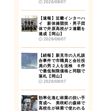
2026/08/07
【速報】近畿インターハ
イ 新体操競技・男子団
体で井原高校が２連覇を
達成【岡山】
2026/08/07
【続報】新見市の入札談
合事件で市職員と会社役
員の男２人を送検 ６件
で最低制限価格と同額で
落札【岡山】
2026/08/07
効率化進む林業の担い手
育成へ 美咲町の森林で
高校生が林業で使われる