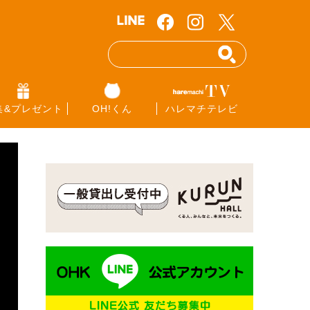
集&プレゼント
OH!くん
ハレマチテレビ