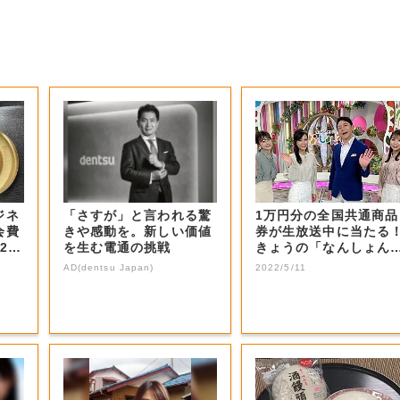
ジネ
「さすが」と言われる驚
1万円分の全国共通商品
会費
きや感動を。新しい価値
券が生放送中に当たる
2
を生む電通の挑戦
きょうの「なんしょん
生電話クイズ」...
AD(dentsu Japan)
2022/5/11