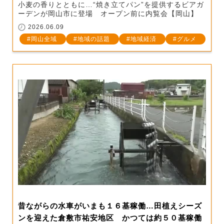
小麦の香りとともに…“焼き立てパン”を提供するビアガ
ーデンが岡山市に登場 オープン前に内覧会【岡山】
2026.06.09
岡山全域
地域の話題
地域経済
グルメ
昔ながらの水車がいまも１６基稼働…田植えシーズ
ンを迎えた倉敷市祐安地区 かつては約５０基稼働