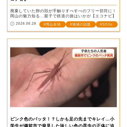
廃棄していた卵の殻が手触りすべすべのフリー切符に！
岡山の魅力知る…親子で鉄道の旅はいかが【エコナビ】
2026.06.28
岡山全域
地域の話題
SDGs
ピンク色のバッタ！？しかも足の先までキレイ…小
学生が備前市で発見した珍しい色の昆虫の正体に迫