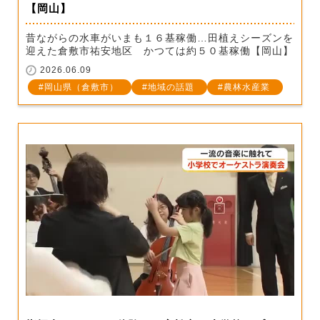
【岡山】
昔ながらの水車がいまも１６基稼働…田植えシーズンを
迎えた倉敷市祐安地区 かつては約５０基稼働【岡山】
2026.06.09
岡山県（倉敷市）
地域の話題
農林水産業