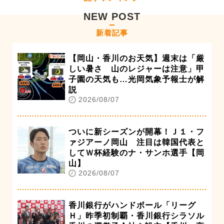
NEW POST
新着記事
【岡山・香川のお天気】週末は「厳
しい暑さ 山のレジャーは注意」甲
子園の天気も…光岡気象予報士が解
説
2026/08/07
ついに新シーズンが開幕！Ｊ１・フ
ァジアーノ岡山 注目は韓国代表と
してＷ杯経験のナ・サンホ選手【岡
山】
2026/08/07
香川銀行がハンドボール「リーグ
Ｈ」昨季初制覇・香川銀行シラソル