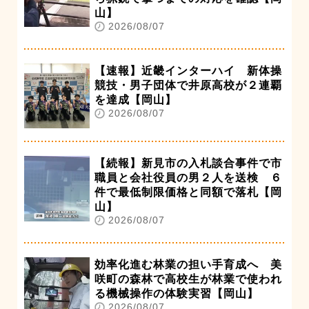
山】
2026/08/07
【速報】近畿インターハイ 新体操
競技・男子団体で井原高校が２連覇
を達成【岡山】
2026/08/07
【続報】新見市の入札談合事件で市
職員と会社役員の男２人を送検 ６
件で最低制限価格と同額で落札【岡
山】
2026/08/07
効率化進む林業の担い手育成へ 美
咲町の森林で高校生が林業で使われ
る機械操作の体験実習【岡山】
2026/08/07