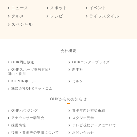
ニュース
スポット
イベント
グルメ
レシピ
ライフスタイル
スペシャル
会社概要
OHK岡山放送
OHKエンタープライズ
OHKスポーツ振興財団/
新本社
岡山・香川
KURUNホール
ミルン
株式会社OHKネットコム
OHKからのお知らせ
OHKハウジング
青少年向け推奨番組
アナウンサー朗読会
スタジオ見学
採用情報
テレビ視聴データについて
後援・共催等の申請について
お問い合わせ