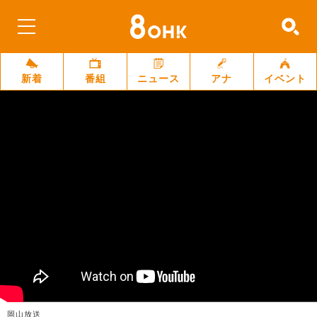
新着
番組
ニュース
アナ
イベント
岡山放送