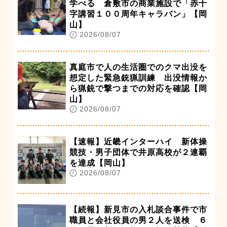
学べる 倉敷市の商業施設で「赤十
字講習１００周年キャラバン」【岡
山】
2026/08/07
真庭市で人の生活圏でのクマ出没を
想定した緊急銃猟訓練 出没情報か
ら猟銃で撃つまでの対応を確認【岡
山】
2026/08/07
【速報】近畿インターハイ 新体操
競技・男子団体で井原高校が２連覇
を達成【岡山】
2026/08/07
【続報】新見市の入札談合事件で市
職員と会社役員の男２人を送検 ６