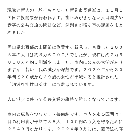
現職と新人の一騎打ちとなった新見市長選挙は、１１月１
７日に投開票が行われます。歯止めがきかない人口減少や
赤字の公共交通の問題など、深刻さが増す市の課題をまと
めました。
岡山県北西部の山間部に位置する新見市。合併した２００
５年の人口は約３万６０００人でしたが、現在は約２万６
０００人と約３割減少しました。市内に公立の大学があり
ますが、若い世代の減少が深刻です。２０２０年から３０
年間で２０歳から３９歳の女性が半減すると推計された
「消滅可能性自治体」にも選ばれています。
人口減少に伴って公共交通の維持が難しくなっています。
市内と広島をつなぐＪＲ芸備線です。市内を走る区間は１
日の利用者が平均で８８人、１００円の収入を得るために
２８４３円かかります。２０２４年３月には、芸備線の存