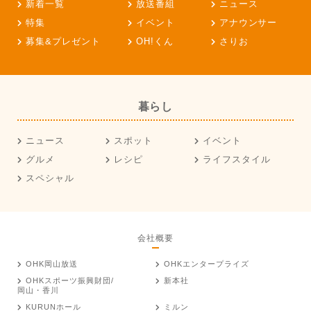
新着一覧
放送番組
ニュース
特集
イベント
アナウンサー
募集&プレゼント
OH!くん
さりお
暮らし
ニュース
スポット
イベント
グルメ
レシピ
ライフスタイル
スペシャル
会社概要
OHK岡山放送
OHKエンタープライズ
OHKスポーツ振興財団/
新本社
岡山・香川
KURUNホール
ミルン