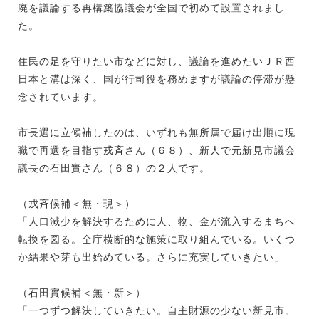
廃を議論する再構築協議会が全国で初めて設置されまし
た。
住民の足を守りたい市などに対し、議論を進めたいＪＲ西
日本と溝は深く、国が行司役を務めますが議論の停滞が懸
念されています。
市長選に立候補したのは、いずれも無所属で届け出順に現
職で再選を目指す戎斉さん（６８）、新人で元新見市議会
議長の石田實さん（６８）の２人です。
（戎斉候補＜無・現＞）
「人口減少を解決するために人、物、金が流入するまちへ
転換を図る。全庁横断的な施策に取り組んでいる。いくつ
か結果や芽も出始めている。さらに充実していきたい」
（石田實候補＜無・新＞）
「一つずつ解決していきたい。自主財源の少ない新見市。