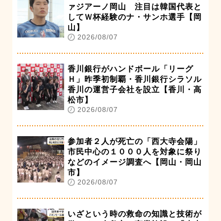
ァジアーノ岡山 注目は韓国代表と
してＷ杯経験のナ・サンホ選手【岡
山】
2026/08/07
香川銀行がハンドボール「リーグ
Ｈ」昨季初制覇・香川銀行シラソル
香川の運営子会社を設立【香川・高
松市】
2026/08/07
参加者２人が死亡の「西大寺会陽」
市民中心の１０００人を対象に祭り
などのイメージ調査へ【岡山・岡山
市】
2026/08/07
いざという時の救命の知識と技術が