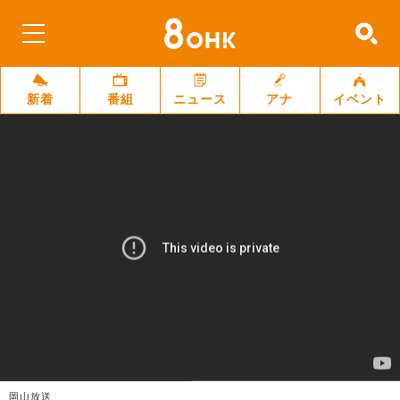
新着
番組
ニュース
アナ
イベント
岡山放送