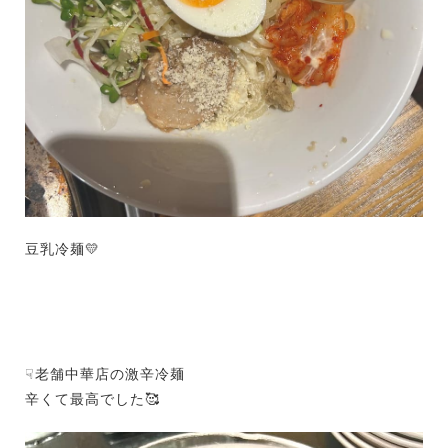
豆乳冷麺💛
☟老舗中華店の激辛冷麺
辛くて最高でした🥰