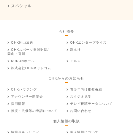
スペシャル
会社概要
OHK岡山放送
OHKエンタープライズ
OHKスポーツ振興財団/
新本社
岡山・香川
KURUNホール
ミルン
株式会社OHKネットコム
OHKからのお知らせ
OHKハウジング
青少年向け推奨番組
アナウンサー朗読会
スタジオ見学
採用情報
テレビ視聴データについて
後援・共催等の申請について
お問い合わせ
個人情報の取扱
情報セキュリティ
個人情報について