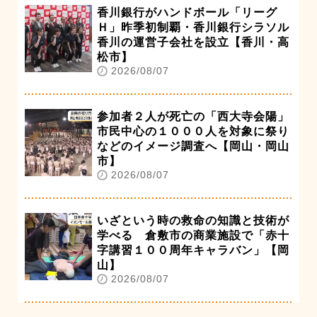
香川銀行がハンドボール「リーグ
Ｈ」昨季初制覇・香川銀行シラソル
香川の運営子会社を設立【香川・高
松市】
2026/08/07
参加者２人が死亡の「西大寺会陽」
市民中心の１０００人を対象に祭り
などのイメージ調査へ【岡山・岡山
市】
2026/08/07
いざという時の救命の知識と技術が
学べる 倉敷市の商業施設で「赤十
字講習１００周年キャラバン」【岡
山】
2026/08/07