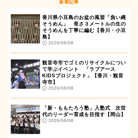
新着記事
香川県小豆島のお盆の風習「負い縄
そうめん」 長さ３メートルの生の
そうめんを丁寧に編む【香川・小豆
島】
2026/08/08
観音寺市でゴミのリサイクルについ
て学ぶイベント 「ラブアース
KIDSプロジェクト」【香川・観音
寺市】
2026/08/08
「新・ももたろう塾」入塾式 次世
代のリーダー育成を目指す【岡山】
2026/08/08