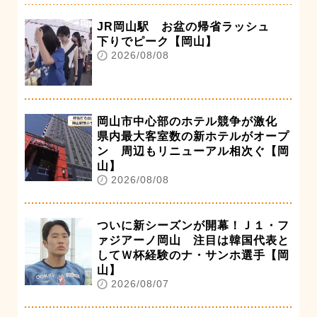
JR岡山駅 お盆の帰省ラッシュ
下りでピーク【岡山】
2026/08/08
岡山市中心部のホテル競争が激化
県内最大客室数の新ホテルがオープ
ン 周辺もリニューアル相次ぐ【岡
山】
2026/08/08
ついに新シーズンが開幕！Ｊ１・フ
ァジアーノ岡山 注目は韓国代表と
してＷ杯経験のナ・サンホ選手【岡
山】
2026/08/07