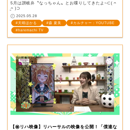
5月は讃岐弁〝なっちゃん〟とお喋りしてきたよ~⊂( ᴖ
̫ᴖ )⊃
2025.05.28
天晴ほかる
森 夏美
カルチャー：YOUTUBE
haremachi TV
【㊙️リハ映像】リハーサルの映像を公開！「僕達な