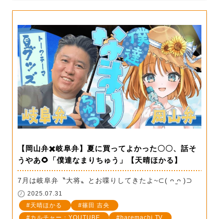
【岡山弁✖️岐阜弁】夏に買ってよかった〇〇、話そ
うやあ🌻「僕達なまりちゅう」【天晴ほかる】
7月は岐阜弁〝大将〟とお喋りしてきたよ~⊂( ᴖ ̫ᴖ )⊃
2025.07.31
天晴ほかる
篠田 吉央
カルチャー：YOUTUBE
haremachi TV