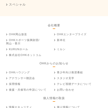
スペシャル
会社概要
OHK岡山放送
OHKエンタープライズ
OHKスポーツ振興財団/
新本社
岡山・香川
KURUNホール
ミルン
株式会社OHKネットコム
OHKからのお知らせ
OHKハウジング
青少年向け推奨番組
アナウンサー朗読会
スタジオ見学
採用情報
テレビ視聴データについて
後援・共催等の申請について
お問い合わせ
個人情報の取扱
情報セキュリティ
個人情報について