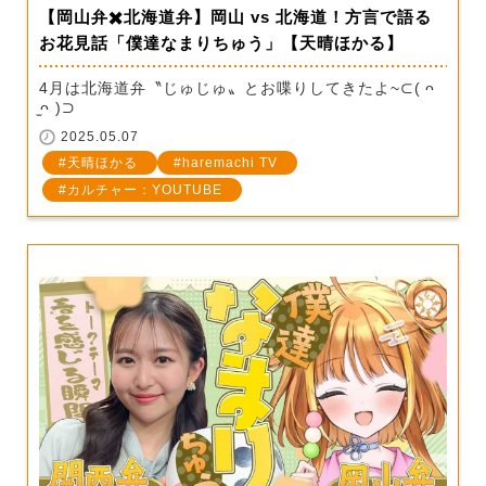
【岡山弁✖️北海道弁】岡山 vs 北海道！方言で語る
お花見話「僕達なまりちゅう」【天晴ほかる】
4月は北海道弁〝じゅじゅ〟とお喋りしてきたよ~⊂( ᴖ
̫ᴖ )⊃
2025.05.07
天晴ほかる
haremachi TV
カルチャー：YOUTUBE