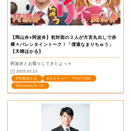
【岡山弁×阿波弁】初対面の２人が方言丸出しで赤
裸々バレンタイントーク！「僕達なまりちゅう」
【天晴ほかる】
阿波弁とお喋りしてきたよっ🔆
2025.03.13
天晴ほかる
カルチャー：YOUTUBE
haremachi TV