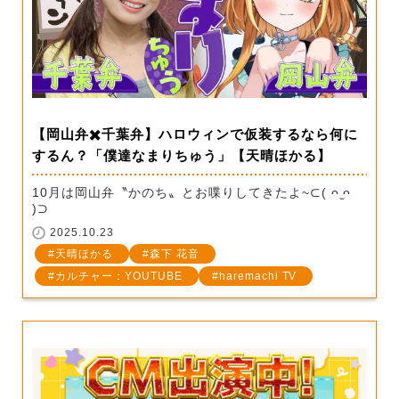
【岡山弁✖️千葉弁】ハロウィンで仮装するなら何に
するん？「僕達なまりちゅう」【天晴ほかる】
10月は岡山弁〝かのち〟とお喋りしてきたよ~⊂( ᴖ ̫ᴖ
)⊃
2025.10.23
天晴ほかる
森下 花音
カルチャー：YOUTUBE
haremachi TV