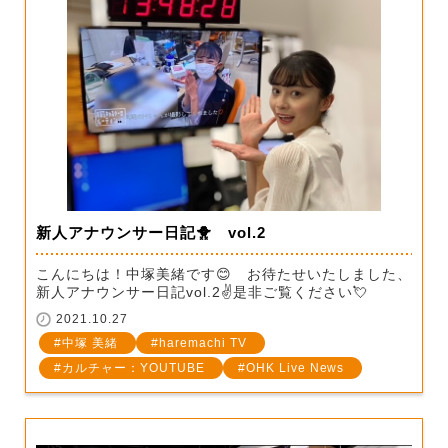
新人アナウンサー日記🐥 vol.2
こんにちは！中塚美緒です😊 お待たせいたしました、
新人アナウンサー日記vol.2✌是非ご覧ください💘
2021.10.27
中塚 美緒
haremachi TV
カルチャー：YOUTUBE
OHK Live News