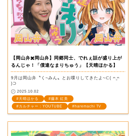
【岡山弁✖️岡山弁】同郷同士、でれぇ話が盛り上が
るんじゃ！「僕達なまりちゅう」【天晴ほかる】
9月は岡山弁〝く~みん〟とお喋りしてきたよ~⊂( ᴖ ̫ᴖ
)⊃
2025.10.02
天晴ほかる
藤本 紅美
カルチャー：YOUTUBE
haremachi TV