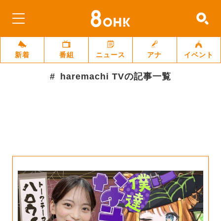
新着
番組
ニュース
アナ
イベント
haremachi TV
の記事一覧