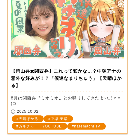
【岡山弁✖️関西弁】これって変かな…？中塚アナの
意外な好みが！？「僕達なまりちゅう」【天晴ほか
る】
8月は関西弁〝ミオミオ〟とお喋りしてきたよ~⊂( ᴖ ̫ᴖ
)⊃
2025.10.02
天晴ほかる
中塚 美緒
カルチャー：YOUTUBE
haremachi TV