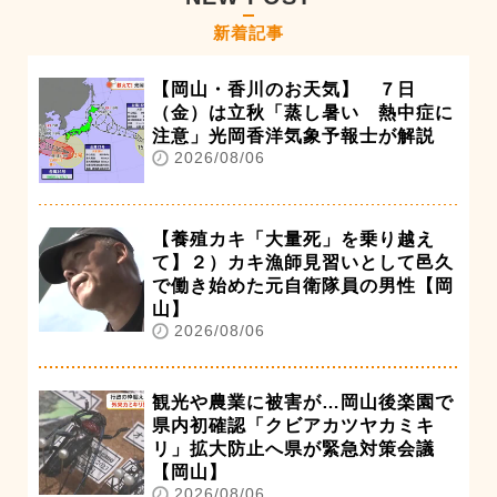
新着記事
【岡山・香川のお天気】 ７日
（金）は立秋「蒸し暑い 熱中症に
注意」光岡香洋気象予報士が解説
2026/08/06
【養殖カキ「大量死」を乗り越え
て】２）カキ漁師見習いとして邑久
で働き始めた元自衛隊員の男性【岡
山】
2026/08/06
観光や農業に被害が…岡山後楽園で
県内初確認「クビアカツヤカミキ
リ」拡大防止へ県が緊急対策会議
【岡山】
2026/08/06