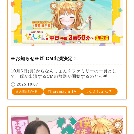
🔆お知らせ🔆🍑 CM出演決定！
10月6日(月)からなんしょん？ファミリーの一員とし
て、僕が出演するCMの放送が開始するのだっ🌟
2025.10.07
天晴ほかる
haremachi TV
なんしょん？