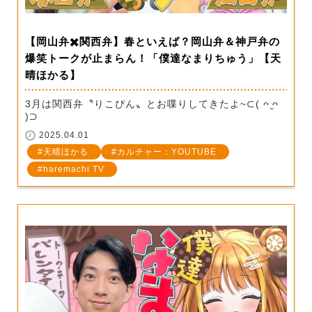
【岡山弁✖️関西弁】春といえば？岡山弁＆神戸弁の
爆笑トークが止まらん！「僕達なまりちゅう」【天
晴ほかる】
3月は関西弁〝りこぴん〟とお喋りしてきたよ~⊂( ᴖ ̫ᴖ
)⊃
2025.04.01
天晴ほかる
カルチャー：YOUTUBE
haremachi TV