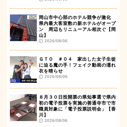
岡山市中心部のホテル競争が激化
県内最大客室数の新ホテルがオープ
ン 周辺もリニューアル相次ぐ【岡
山】
2026/08/06
ＧＴＯ ＃０４ 家出した女子生徒
に迫る魔の手！フェイク動画の濡れ
衣を晴らせ
2026/08/06
８月３０日投開票の県知事選で県内
初の電子投票を実施の善通寺市で市
職員対象に「電子投票説明会」【香
川】
2026/08/06