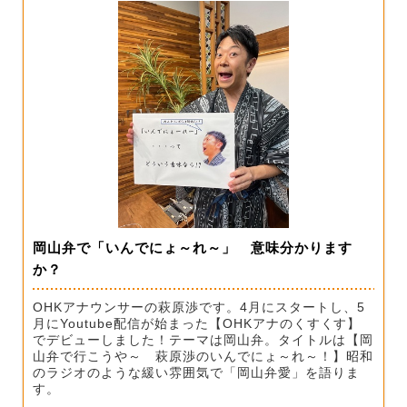
岡山弁で「いんでにょ～れ～」 意味分かります
か？
OHKアナウンサーの萩原渉です。4月にスタートし、5
月にYoutube配信が始まった【OHKアナのくすくす】
でデビューしました！テーマは岡山弁。タイトルは【岡
山弁で行こうや～ 萩原渉のいんでにょ～れ～！】昭和
のラジオのような緩い雰囲気で「岡山弁愛」を語りま
す。