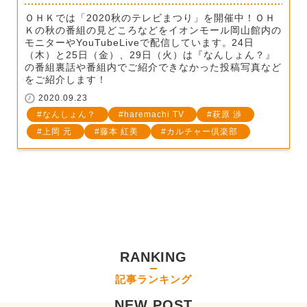
ＯＨＫでは「2020秋のテレビまつり」を開催中！ＯＨ
Ｋの秋の番組の見どころなどをイオンモール岡山館内の
モニターやYouTubeLiveで配信しています。24日
（木）と25日（金）、29日（火）は『なんしょん？』
の番組裏話や番組内でご紹介できなかった投稿写真など
をご紹介します！
2020.09.23
なんしょん？
haremachi TV
萩原 渉
上岡 元
藤本 紅美
カルチャー倶楽部
RANKING
記事ランキング
NEW POST