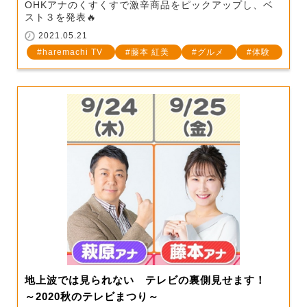
OHKアナのくすくすで激辛商品をピックアップし、ベ
スト３を発表🔥
2021.05.21
haremachi TV
藤本 紅美
グルメ
体験
地上波では見られない テレビの裏側見せます！
～2020秋のテレビまつり～