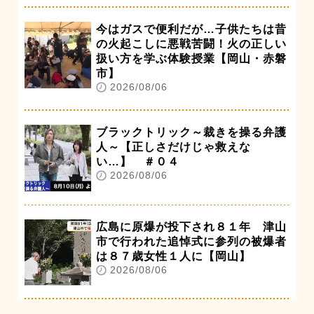
今はガスで便利だが…子供たちは昔
の火起こしに悪戦苦闘！火の正しい
扱い方を学ぶ体験授業【岡山・赤磐
市】
2026/08/06
ブラックトリック～裁きを操る弁護
人～【正しさだけじゃ救えな
い…】 ＃０４
2026/08/06
広島に原爆が投下され８１年 津山
市で行われた追悼式に参列の被爆者
は８７歳女性１人に【岡山】
2026/08/06