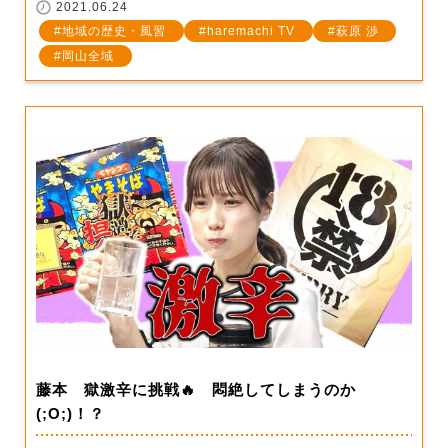
2021.06.24
地域の歴史・風習
haremachi TV
萩原 渉
岡山全域
藤本 獄激辛に挑戦🔥 悶絶してしまうのか
(;O;)！？