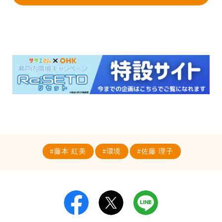
藤本 紅美
環境
佐藤 理子