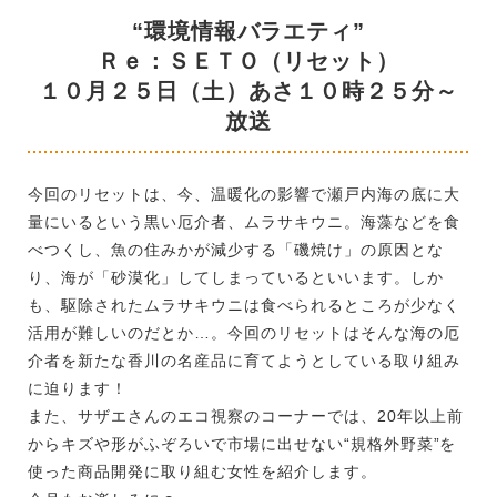
“環境情報バラエティ”
Ｒｅ：ＳＥＴＯ（リセット）
１０月２５日（土）あさ１０時２５分～
放送
今回のリセットは、今、温暖化の影響で瀬戸内海の底に大
量にいるという黒い厄介者、ムラサキウニ。海藻などを食
べつくし、魚の住みかが減少する「磯焼け」の原因とな
り、海が「砂漠化」してしまっているといいます。しか
も、駆除されたムラサキウニは食べられるところが少なく
活用が難しいのだとか…。今回のリセットはそんな海の厄
介者を新たな香川の名産品に育てようとしている取り組み
に迫ります！
また、サザエさんのエコ視察のコーナーでは、
20
年以上前
からキズや形がふぞろいで市場に出せない“規格外野菜”を
使った商品開発に取り組む女性を紹介します。