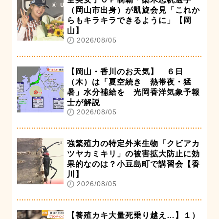
（岡山市出身）が凱旋会見「これか
らもキラキラできるように」【岡
山】
2026/08/05
【岡山・香川のお天気】 ６日
（木）は「夏空続き 熱帯夜・猛
暑」水分補給を 光岡香洋気象予報
士が解説
2026/08/05
強繁殖力の特定外来生物「クビアカ
ツヤカミキリ」の被害拡大防止に効
果的なのは？小豆島町で講習会【香
川】
2026/08/05
【養殖カキ大量死乗り越え…】１）