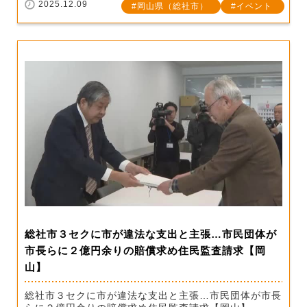
2025.12.09
岡山県（総社市）
イベント
総社市３セクに市が違法な支出と主張…市民団体が
市長らに２億円余りの賠償求め住民監査請求【岡
山】
総社市３セクに市が違法な支出と主張…市民団体が市長