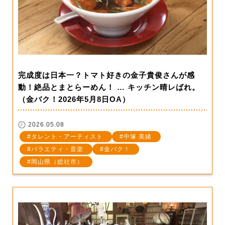
完成度は日本一？トマト好きの金子貴俊さんが感
動！絶品とまとらーめん！ … キッチン晴レばれ。
（金バク！2026年5月8日OA）
2026.05.08
タレント・アーティスト
中塚 美緒
バラエティ・音楽
金バク！
岡山県（総社市）