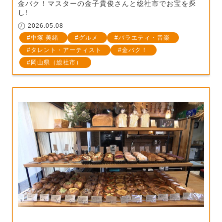
金バク！マスターの金子貴俊さんと総社市でお宝を探
し!
2026.05.08
中塚 美緒
グルメ
バラエティ・音楽
タレント・アーティスト
金バク！
岡山県（総社市）