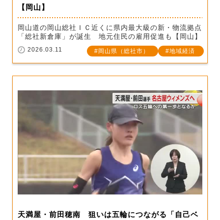
【岡山】
岡山道の岡山総社ＩＣ近くに県内最大級の新・物流拠点
「総社新倉庫」が誕生 地元住民の雇用促進も【岡山】
2026.03.11
岡山県（総社市）
地域経済
天満屋・前田穂南 狙いは五輪につながる「自己ベ