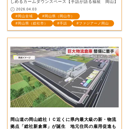
しめるカームダウンスペース【手話が語る福祉 岡山】
2026.04.03
岡山全域
岡山県（岡山市）
岡山県（総社市）
手話
ファジアーノ岡山
岡山道の岡山総社ＩＣ近くに県内最大級の新・物流
拠点「総社新倉庫」が誕生 地元住民の雇用促進も