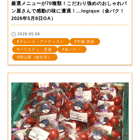
厳選メニューが70種類！こだわり強めのおしゃれパ
ン屋さんで感動の味に遭遇！…logique（金バク！
2026年5月8日OA）
2026.05.08
タレント・アーティスト
中塚 美緒
バラエティ・音楽
金バク！
岡山県（総社市）