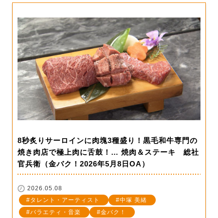
8秒炙りサーロインに肉塊3種盛り！黒毛和牛専門の
焼き肉店で極上肉に舌鼓！… 焼肉＆ステーキ 総社
官兵衛（金バク！2026年5月8日OA）
2026.05.08
タレント・アーティスト
中塚 美緒
バラエティ・音楽
金バク！