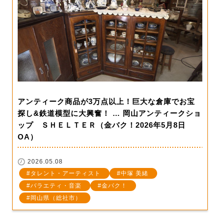
アンティーク商品が3万点以上！巨大な倉庫でお宝
探し&鉄道模型に大興奮！ … 岡山アンティークショ
ップ ＳＨＥＬＴＥＲ（金バク！2026年5月8日
OA）
2026.05.08
タレント・アーティスト
中塚 美緒
バラエティ・音楽
金バク！
岡山県（総社市）