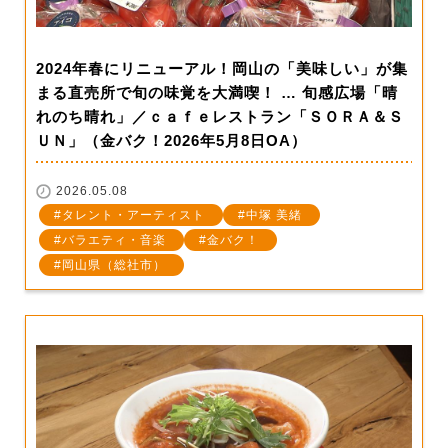
2024年春にリニューアル！岡山の「美味しい」が集
まる直売所で旬の味覚を大満喫！ … 旬感広場「晴
れのち晴れ」／ｃａｆｅレストラン「ＳＯＲＡ＆Ｓ
ＵＮ」（金バク！2026年5月8日OA）
2026.05.08
タレント・アーティスト
中塚 美緒
バラエティ・音楽
金バク！
岡山県（総社市）