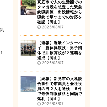
真庭市で人の生活圏での
クマ出没を想定した緊急
銃猟訓練 出没情報から
猟銃で撃つまでの対応を
確認【岡山】
2026/08/07
気
【速報】近畿インターハ
イ 新体操競技・男子団
１
体で井原高校が２連覇を
達成【岡山】
2026/08/07
【続報】新見市の入札談
合事件で市職員と会社役
員の男２人を送検 ６件
で最低制限価格と同額で
落札【岡山】
2026/08/07