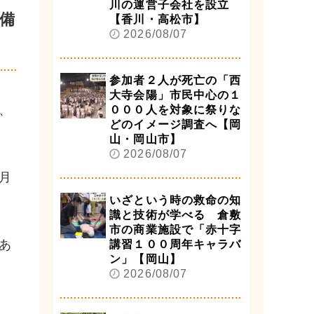
川の運営子会社を設立
備
【香川・高松市】
2026/08/07
参加者２人が死亡の「西
大寺会陽」市民中心の１
、
０００人を対象に祭りな
どのイメージ調査へ【岡
山・岡山市】
2026/08/07
月
いざという時の救命の知
識と技術が学べる 倉敷
市の商業施設で「赤十字
あ
講習１００周年キャラバ
ン」【岡山】
2026/08/07