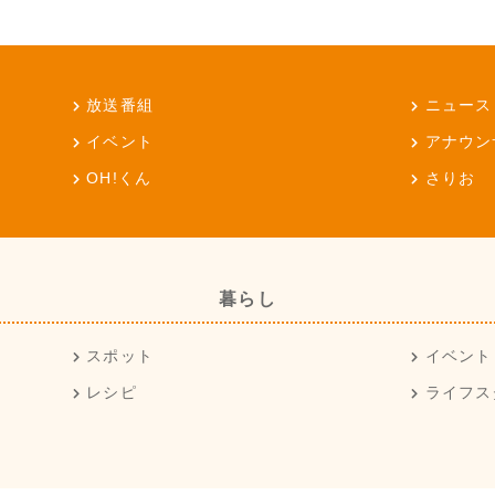
放送番組
ニュース
イベント
アナウン
OH!くん
さりお
暮らし
スポット
イベント
レシピ
ライフス