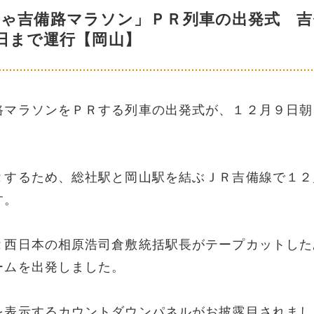
じゃ吉備路マラソン」ＰＲ列車の出発式 吉
日まで運行【岡山】
路マラソンをＰＲする列車の出発式が、１２月９日朝
Ｒするため、総社駅と岡山駅を結ぶＪＲ吉備線で１２
す。
Ｒ西日本の相原浩司倉敷統括駅長がテープカットした
ームを出発しました。
を表示するカウントダウンパネルがお披露目されまし