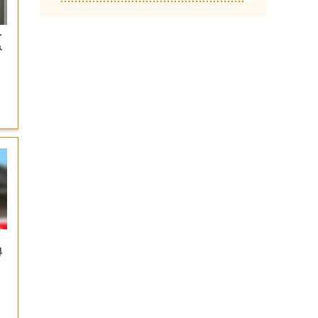
を
み
得