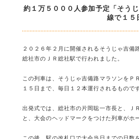
約１万５０００人参加予定「そう
線で１５
２０２６年２月に開催されるそうじゃ吉備
総社市のＪＲ総社駅で行われました。
この列車は、そうじゃ吉備路マラソンをＰ
１５日まで、毎日１２本運行されるもので
出発式では、総社市の片岡聡一市長と、Ｊ
と、大会のヘッドマークをつけた列車がホ
この後、駅の改札口で大会当日までの日数