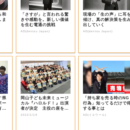
る和
「さすが」と言われる驚
現場の「生の声」に耳
しま
きや感動を。新しい価値
傾け、真の解決策を生
を生む電通の挑戦
出していく
AD(dentsu Japan)
AD(dentsu Japan)
す県
岡山子ども未来ミュージ
「持ち家を売る時のNG
ボー
カル『ハロルド！』出演
行為」知ってるだけで
有望
者が決定 主役の座を射
する事とは
止めた感想は…...
2022/1/16
AD(イエウール)