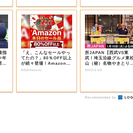
接指
「え、こんなセールやっ
所JAPAN【西武VS東
少年
てたの？」80％OFF以上
武！埼玉沿線グルメ東
開催
が続々登場！Amazonの
山（秘）名物やきとり
本気が...
秩父ホルモン...
AD(Amazon)
2022/1/16
Recommended by