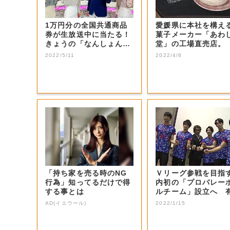
1万円分の全国共通商品
愛媛県に本社を構え
券が生放送中に当たる！
菓子メーカー「あわ
きょうの「なんしょん？
堂」の工場直売店。
生電話クイズ」...
2022/5/11
2022/4/8
「持ち家を売る時のNG
Ｖリーグ参戦を目指
行為」知ってるだけで得
内初の「プロバレー
する事とは
ルチーム」設立へ 
選手などの受け...
AD(イエウール)
2022/1/15