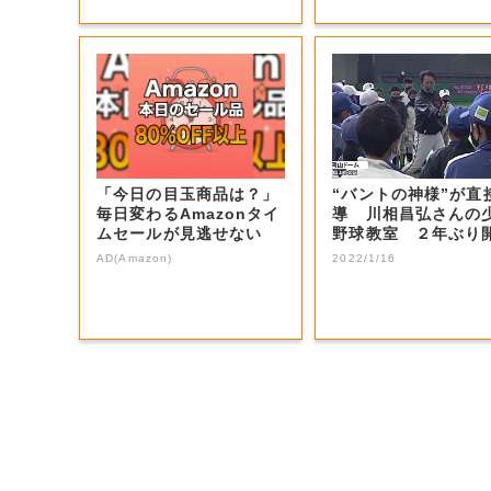
「今日の目玉商品は？」
“バントの神様”が直
毎日変わるAmazonタイ
導 川相昌弘さんの
ムセールが見逃せない
野球教室 ２年ぶり
【岡山・岡山...
AD(Amazon)
2022/1/16