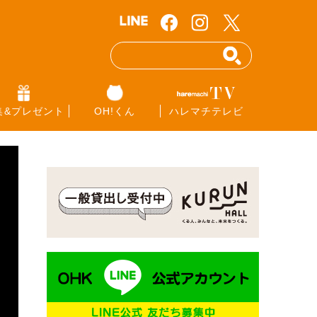
集&プレゼント
OH!くん
ハレマチテレビ