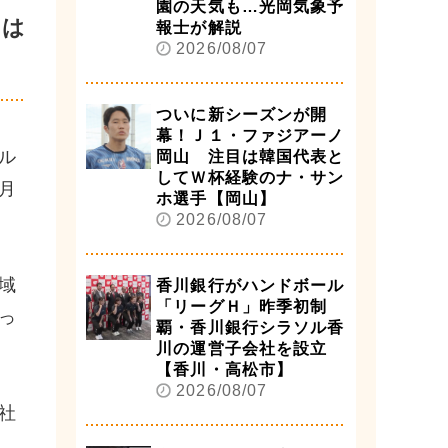
園の天気も…光岡気象予
物は
報士が解説
2026/08/07
ついに新シーズンが開
幕！Ｊ１・ファジアーノ
ル
岡山 注目は韓国代表と
してＷ杯経験のナ・サン
月
ホ選手【岡山】
2026/08/07
域
香川銀行がハンドボール
「リーグＨ」昨季初制
っ
覇・香川銀行シラソル香
川の運営子会社を設立
【香川・高松市】
2026/08/07
社