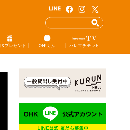
集&プレゼント
OH!くん
ハレマチテレビ