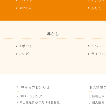
イベント
アナウン
OH!くん
さりお
暮らし
スポット
イベント
レシピ
ライフス
OHKからのお知らせ
個人情報
OHKハウジング
情報セキ
岡山放送
青少年向け推奨番組
個人情報