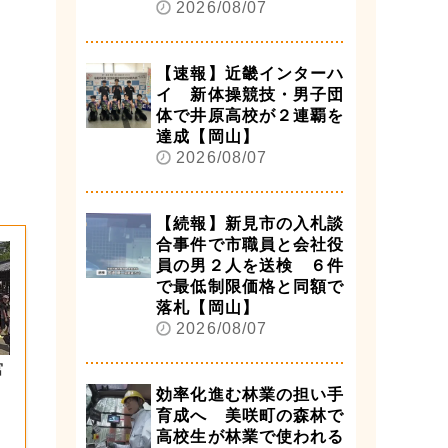
2026/08/07
【速報】近畿インターハ
イ 新体操競技・男子団
体で井原高校が２連覇を
達成【岡山】
2026/08/07
【続報】新見市の入札談
合事件で市職員と会社役
員の男２人を送検 ６件
で最低制限価格と同額で
落札【岡山】
2026/08/07
宮
効率化進む林業の担い手
育成へ 美咲町の森林で
高校生が林業で使われる