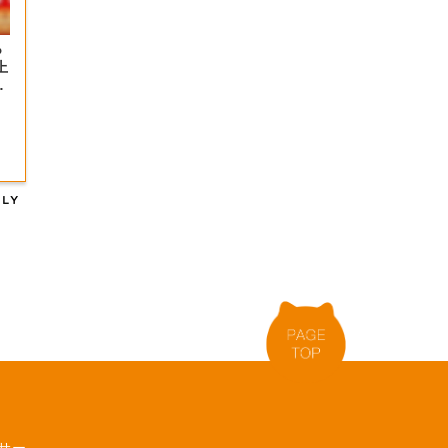
っ
上
の