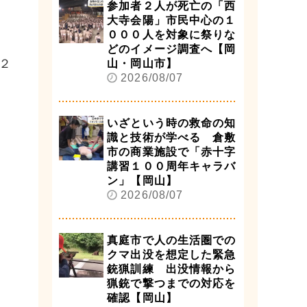
参加者２人が死亡の「西
大寺会陽」市民中心の１
０００人を対象に祭りな
どのイメージ調査へ【岡
２
山・岡山市】
2026/08/07
いざという時の救命の知
識と技術が学べる 倉敷
市の商業施設で「赤十字
講習１００周年キャラバ
ン」【岡山】
2026/08/07
真庭市で人の生活圏での
クマ出没を想定した緊急
銃猟訓練 出没情報から
猟銃で撃つまでの対応を
確認【岡山】