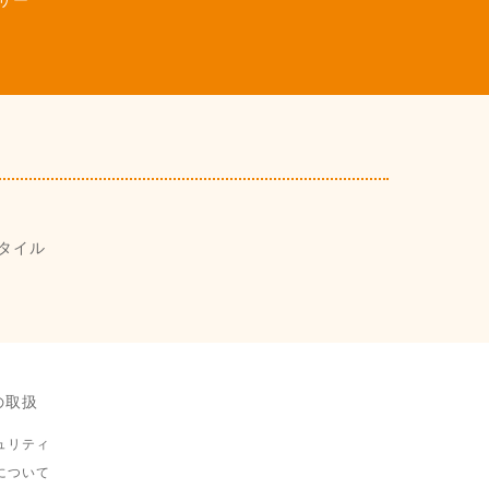
サー
タイル
の取扱
ュリティ
について