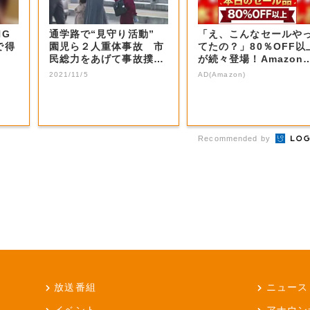
NG
通学路で“見守り活動”
「え、こんなセールや
で得
園児ら２人重体事故 市
てたの？」80％OFF以
民総力をあげて事故撲滅
が続々登場！Amazon
へ【岡山・総...
本気が...
2021/11/5
AD(Amazon)
Recommended by
放送番組
ニュース