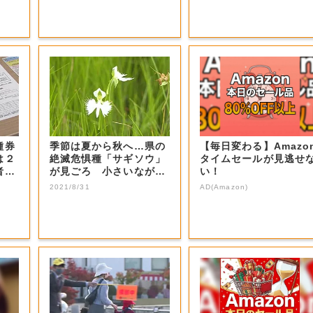
種券
季節は夏から秋へ…県の
【毎日変わる】Amazo
は２
絶滅危惧種「サギソウ」
タイムセールが見逃せ
者分
が見ごろ 小さいながら
い！
も優雅な姿【岡...
2021/8/31
AD(Amazon)