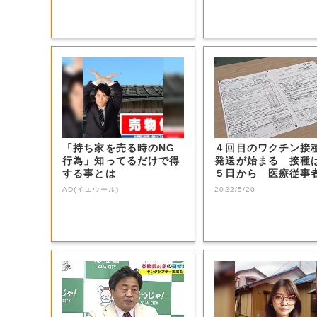
「持ち家を売る時のNG
４回目のワクチン接
行為」知ってるだけで得
発送が始まる 接種
する事とは
５日から 医療従事
を発送【岡山・...
AD(イエウール)
2022/5/20