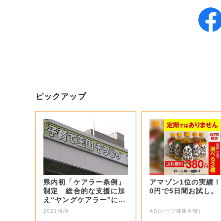
ピックアップ
県内初「ケアラー条例」
アマゾン1位の実績！
制定 総合的な支援に加
0円で5日間お試し。
え“ヤングケアラー”には
教育の支援を...
2021/9/9
AD(ハーブ健康本舗)