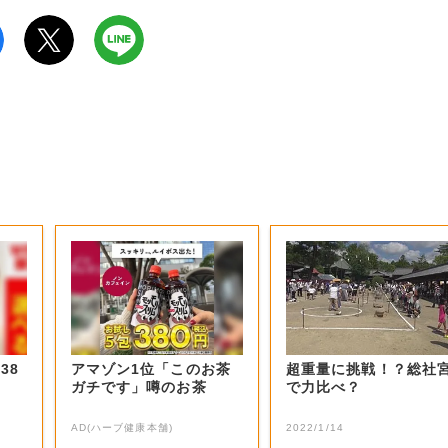
38
アマゾン1位「このお茶
超重量に挑戦！？総社
ガチです」噂のお茶
で力比べ？
AD(ハーブ健康本舗)
2022/1/14