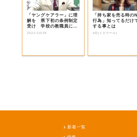
「ヤングケアラー」に理
「持ち家を売る時の
解を 県下初の条例制定
行為」知ってるだけ
受け 学校の教職員に研
する事とは
修【岡山・総社...
2021/10/26
AD(イエウール)
新着一覧