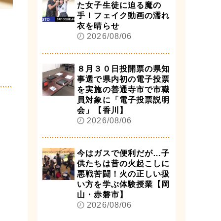
た女子生徒に迫る魔の
手！フェイク動画の濡れ
衣を晴らせ
2026/08/06
８月３０日投開票の県知
事選で県内初の電子投票
を実施の善通寺市で市職
員対象に「電子投票説明
会」【香川】
2026/08/06
今はガスで便利だが…子
供たちは昔の火起こしに
悪戦苦闘！火の正しい扱
い方を学ぶ体験授業【岡
山・赤磐市】
2026/08/06