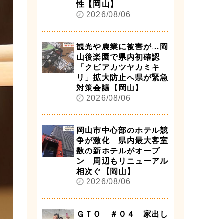
性【岡山】
2026/08/06
観光や農業に被害が…岡
山後楽園で県内初確認
「クビアカツヤカミキ
リ」拡大防止へ県が緊急
対策会議【岡山】
2026/08/06
岡山市中心部のホテル競
争が激化 県内最大客室
数の新ホテルがオープ
ン 周辺もリニューアル
相次ぐ【岡山】
2026/08/06
ＧＴＯ ＃０４ 家出し