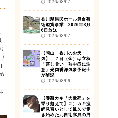
2026/08/07
香川県県民ホール舞台芸
術鑑賞事業 2026年8月
6日放送
。
2026/08/07
以
り
【岡山・香川のお天
アナ
気】 ７日（金）は立秋
「蒸し暑い 熱中症に注
ト
意」光岡香洋気象予報士
め
が解説
2026/08/06
ま
【養殖カキ「大量死」を
乗り越えて】２）カキ漁
師見習いとして邑久で働
き始めた元自衛隊員の男