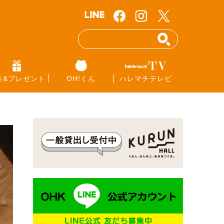
集&プレゼント
OH!くん
ハレマチテレビ