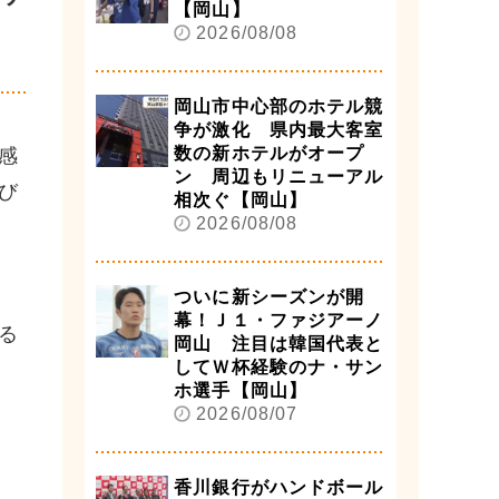
【岡山】
2026/08/08
岡山市中心部のホテル競
争が激化 県内最大客室
数の新ホテルがオープ
感
ン 周辺もリニューアル
び
相次ぐ【岡山】
2026/08/08
ついに新シーズンが開
幕！Ｊ１・ファジアーノ
る
岡山 注目は韓国代表と
してＷ杯経験のナ・サン
ホ選手【岡山】
2026/08/07
香川銀行がハンドボール