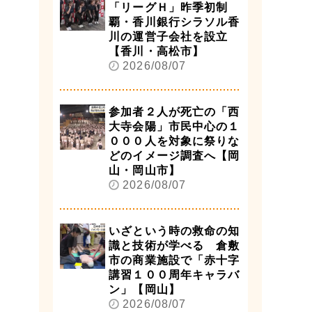
「リーグＨ」昨季初制
覇・香川銀行シラソル香
川の運営子会社を設立
【香川・高松市】
2026/08/07
参加者２人が死亡の「西
大寺会陽」市民中心の１
０００人を対象に祭りな
どのイメージ調査へ【岡
山・岡山市】
2026/08/07
いざという時の救命の知
識と技術が学べる 倉敷
市の商業施設で「赤十字
講習１００周年キャラバ
ン」【岡山】
2026/08/07