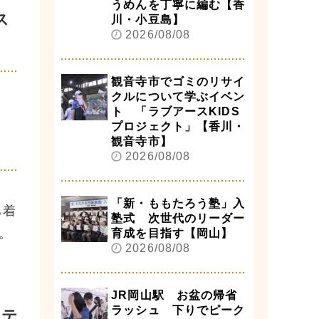
うめんを丁寧に編む【香
ス
川・小豆島】
2026/08/08
観音寺市でゴミのリサイ
クルについて学ぶイベン
ト 「ラブアースKIDS
プロジェクト」【香川・
観音寺市】
2026/08/08
「新・ももたろう塾」入
ち着
塾式 次世代のリーダー
。
育成を目指す【岡山】
2026/08/08
JR岡山駅 お盆の帰省
ラッシュ 下りでピーク
ーテ