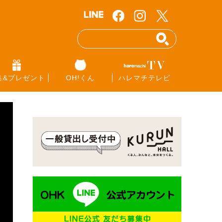
集&プレゼント
OH!くん
ハレマチテレビ