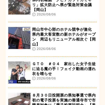
リ」拡大防止へ県が緊急対策会議
【岡山】
2026/08/06
岡山市中心部のホテル競争が激化
県内最大客室数の新ホテルがオープ
ン 周辺もリニューアル相次ぐ【岡
山】
2026/08/06
ＧＴＯ ＃０４ 家出した女子生徒
に迫る魔の手！フェイク動画の濡れ
衣を晴らせ
2026/08/06
８月３０日投開票の県知事選で県内
初の電子投票を実施の善通寺市で市