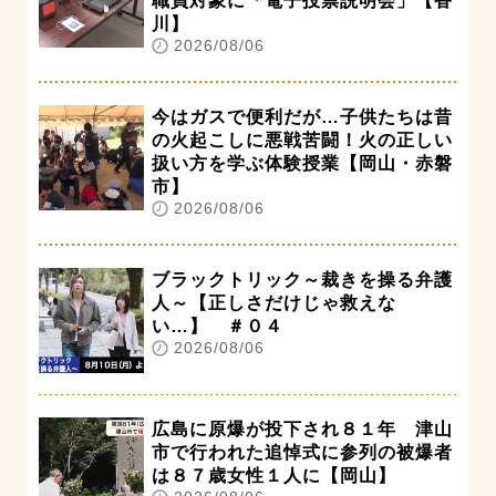
職員対象に「電子投票説明会」【香
川】
2026/08/06
今はガスで便利だが…子供たちは昔
の火起こしに悪戦苦闘！火の正しい
扱い方を学ぶ体験授業【岡山・赤磐
市】
2026/08/06
ブラックトリック～裁きを操る弁護
人～【正しさだけじゃ救えな
い…】 ＃０４
2026/08/06
広島に原爆が投下され８１年 津山
市で行われた追悼式に参列の被爆者
は８７歳女性１人に【岡山】