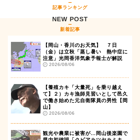
記事ランキング
NEW POST
新着記事
【岡山・香川のお天気】 ７日
（金）は立秋「蒸し暑い 熱中症に
注意」光岡香洋気象予報士が解説
2026/08/06
【養殖カキ「大量死」を乗り越え
て】２）カキ漁師見習いとして邑久
で働き始めた元自衛隊員の男性【岡
山】
2026/08/06
観光や農業に被害が…岡山後楽園で
県内初確認「クビアカツヤカミキ