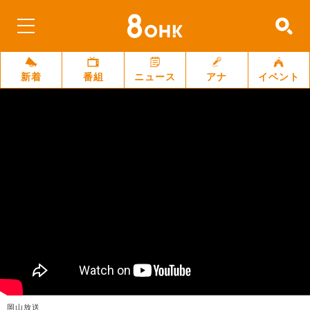
新着
番組
ニュース
アナ
イベント
岡山放送