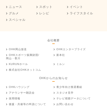
ニュース
スポット
イベント
グルメ
レシピ
ライフスタイル
スペシャル
会社概要
OHK岡山放送
OHKエンタープライズ
OHKスポーツ振興財団/
新本社
岡山・香川
KURUNホール
ミルン
株式会社OHKネットコム
OHKからのお知らせ
OHKハウジング
青少年向け推奨番組
アナウンサー朗読会
スタジオ見学
採用情報
テレビ視聴データについて
後援・共催等の申請について
お問い合わせ