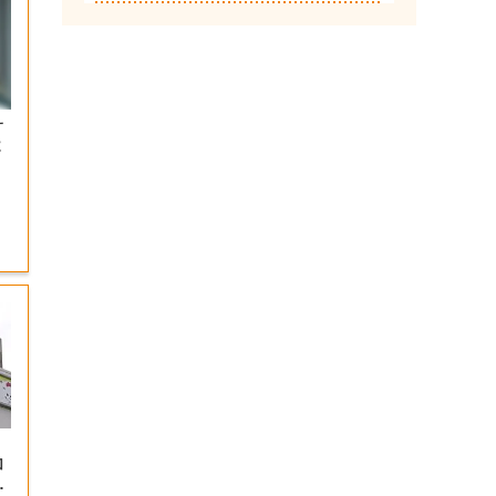
サ
よ
」
加
は