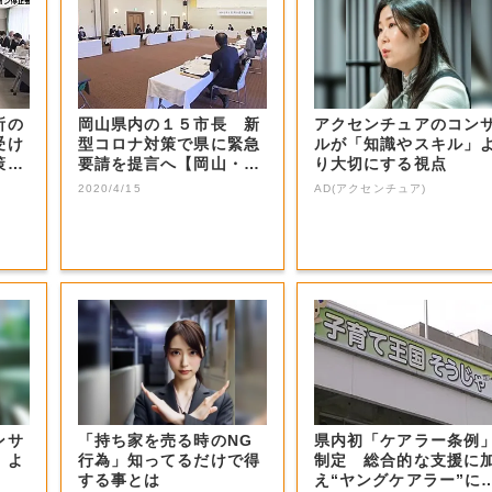
所の
岡山県内の１５市長 新
アクセンチュアのコン
受け
型コロナ対策で県に緊急
ルが「知識やスキル」
策会
要請を提言へ【岡山・総
り大切にする視点
社市】
2020/4/15
AD(アクセンチュア)
ンサ
「持ち家を売る時のNG
県内初「ケアラー条例
」よ
行為」知ってるだけで得
制定 総合的な支援に
する事とは
え“ヤングケアラー”に