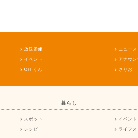
放送番組
ニュース
イベント
アナウン
OH!くん
さりお
暮らし
スポット
イベント
レシピ
ライフス