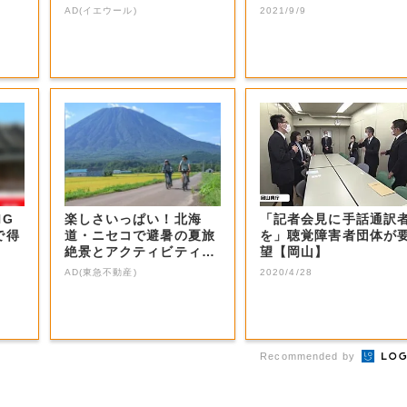
教育の支援を...
AD(イエウール)
2021/9/9
NG
楽しさいっぱい！北海
「記者会見に手話通訳
で得
道・ニセコで避暑の夏旅
を」聴覚障害者団体が
絶景とアクティビティが
望【岡山】
揃う「ニセコ東...
AD(東急不動産)
2020/4/28
Recommended by