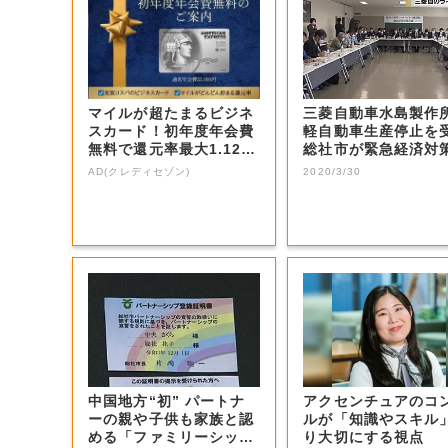
マイルが超たまるビジネ
三菱自動車水島製作
スカード！初年度年会費
軽自動車生産停止を
無料で還元率最大1.12
総社市が緊急経済対
5%
議【岡山・総社...
AD(クレディセゾン)
2020/3/30
中国地方“初” パートナ
アクセンチュアのコ
ーの親や子供も家族と認
ルが「知識やスキル
める「ファミリーシップ
り大切にする視点