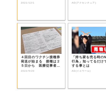
制度」総社市...
2021/12/1
AD(アクセンチュア)
４回目のワクチン接種券
「持ち家を売る時の
発送が始まる 接種は２
行為」知ってるだけ
５日から 医療従事者分
する事とは
を発送【岡山・...
2022/5/20
AD(イエウール)