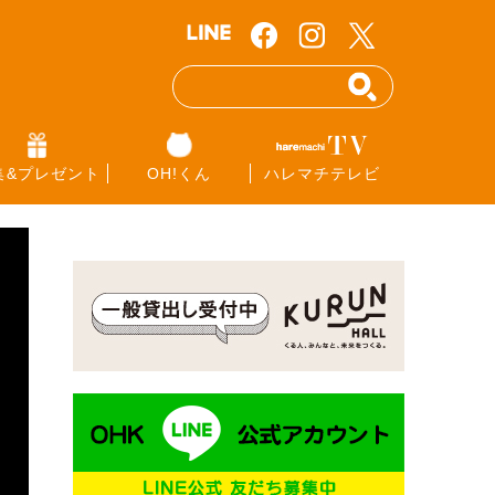
集&プレゼント
OH!くん
ハレマチテレビ