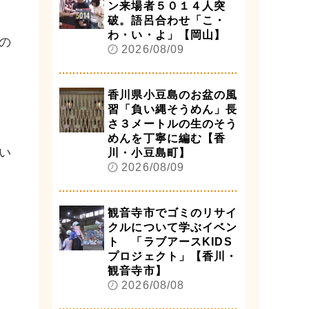
ン来場者５０１４人突
破。語呂合わせ「こ・
わ・い・よ」【岡山】
の
2026/08/09
香川県小豆島のお盆の風
習「負い縄そうめん」長
さ３メートルの生のそう
めんを丁寧に編む【香
い
川・小豆島町】
2026/08/09
観音寺市でゴミのリサイ
クルについて学ぶイベン
ト 「ラブアースKIDS
プロジェクト」【香川・
観音寺市】
2026/08/08