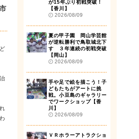
が15年ぶり初戦突破！
市
【香川】
2026/08/09
夏の甲子園 岡山学芸館
が逆転勝利で鳥取城北下
ど
す ３年連続の初戦突破
【岡山】
2026/08/09
治
手や足で絵を描こう！子
どもたちがアートに挑
戦。小豆島のギャラリー
でワークショップ【香
れ
川】
2026/08/09
わ
ＶＲホラーアトラクショ