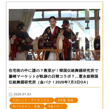
住宅街の中に謎の？教室が！韓国伝統舞踊研究所で
藤崎マーケットが軌跡の日韓コラボ？…曺永姫韓国
伝統舞踊研究所（金バク！2026年7月3日OA）
2026.07.03
タレント・アーティスト
中塚 美緒
バラエティ・音楽
金バク！