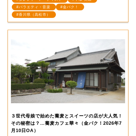
バラエティ・音楽
金バク！
香川県（高松市）
３世代母娘で始めた蕎麦とスイーツの店が大人気！
その秘密は？…蕎麦カフェ華々（金バク！2026年7
月10日OA）