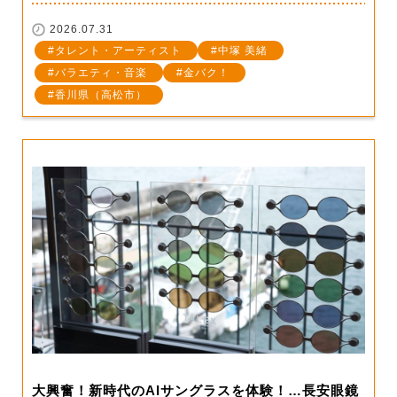
2026.07.31
タレント・アーティスト
中塚 美緒
バラエティ・音楽
金バク！
香川県（高松市）
大興奮！新時代のAIサングラスを体験！…長安眼鏡