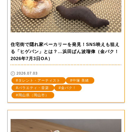
住宅街で隠れ家ベーカリーを発見！SNS映えも狙え
る「ヒゲパン」とは？…浜田ぱん波瑠偉（金バク！
2026年7月3日OA）
2026.07.03
タレント・アーティスト
中塚 美緒
バラエティ・音楽
金バク！
岡山県（岡山市）