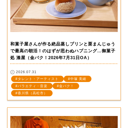
和菓子屋さんが作る絶品蒸しプリンと栗まんじゅう
で最高の朝活！のはずが思わぬハプニング…御菓子
処 湊屋（金バク！2026年7月31日OA）
2026.07.31
タレント・アーティスト
中塚 美緒
バラエティ・音楽
金バク！
香川県（高松市）