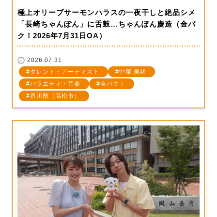
極上オリーブサーモンハラスの一夜干しと絶品シメ
「長崎ちゃんぽん」に舌鼓…ちゃんぽん慶造（金バ
ク！2026年7月31日OA）
2026.07.31
タレント・アーティスト
中塚 美緒
バラエティ・音楽
金バク！
香川県（高松市）