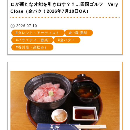
ロが新たな才能を引き出す？？…四国ゴルフ Very
Close（金バク！2026年7月10日OA）
2026.07.10
タレント・アーティスト
中塚 美緒
バラエティ・音楽
金バク！
香川県（高松市）