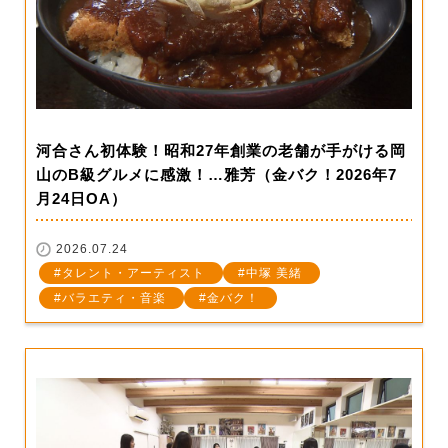
河合さん初体験！昭和27年創業の老舗が手がける岡
山のB級グルメに感激！…雅芳（金バク！2026年7
月24日OA）
2026.07.24
タレント・アーティスト
中塚 美緒
バラエティ・音楽
金バク！