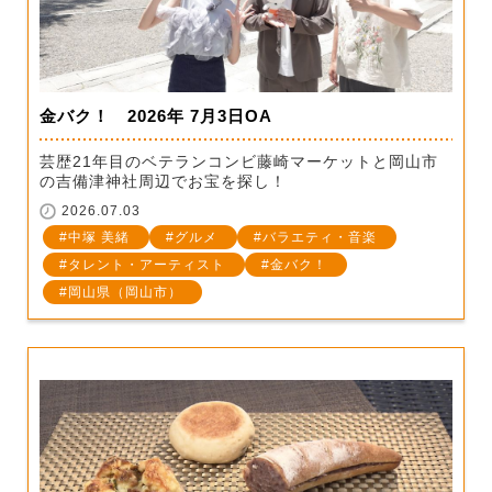
金バク！ 2026年 7月3日OA
芸歴21年目のベテランコンビ藤崎マーケットと岡山市
の吉備津神社周辺でお宝を探し！
2026.07.03
中塚 美緒
グルメ
バラエティ・音楽
タレント・アーティスト
金バク！
岡山県（岡山市）