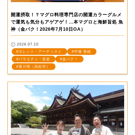
開運摂取！？マグロ料理専門店の開運カラーグルメ
で運気も気分もアゲアゲ！…本マグロと海鮮旨処 魚
神（金バク！2026年7月10日OA）
2026.07.10
タレント・アーティスト
中塚 美緒
バラエティ・音楽
金バク！
香川県（高松市）