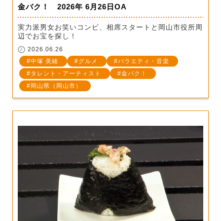
金バク！ 2026年 6月26日OA
実力派男女お笑いコンビ、相席スタートと岡山市役所周
辺でお宝を探し！
2026.06.26
中塚 美緒
グルメ
バラエティ・音楽
タレント・アーティスト
金バク！
岡山県（岡山市）