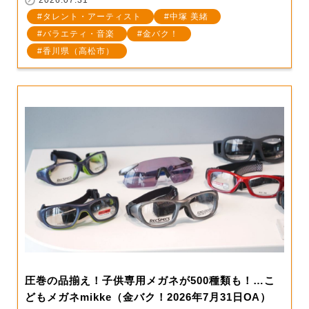
2026.07.31
タレント・アーティスト
中塚 美緒
バラエティ・音楽
金バク！
香川県（高松市）
圧巻の品揃え！子供専用メガネが500種類も！…こ
どもメガネmikke（金バク！2026年7月31日OA）