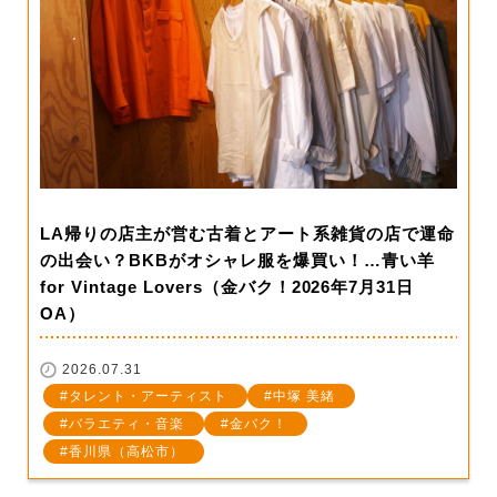
LA帰りの店主が営む古着とアート系雑貨の店で運命
の出会い？BKBがオシャレ服を爆買い！…青い羊
for Vintage Lovers（金バク！2026年7月31日
OA）
2026.07.31
タレント・アーティスト
中塚 美緒
バラエティ・音楽
金バク！
香川県（高松市）