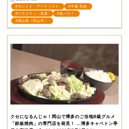
タレント・アーティスト
中塚 美緒
バラエティ・音楽
金バク！
岡山県（岡山市）
クセになるんじゃ！岡山で博多のご当地B級グルメ
「鉄板焼肉」の専門店を発見！ …博多キャベトン亭