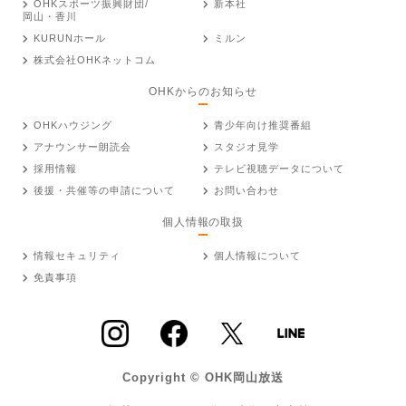
OHKスポーツ振興財団/
新本社
岡山・香川
KURUNホール
ミルン
株式会社OHKネットコム
OHKからのお知らせ
OHKハウジング
青少年向け推奨番組
アナウンサー朗読会
スタジオ見学
採用情報
テレビ視聴データについて
後援・共催等の申請について
お問い合わせ
個人情報の取扱
情報セキュリティ
個人情報について
免責事項
Copyright © OHK岡山放送