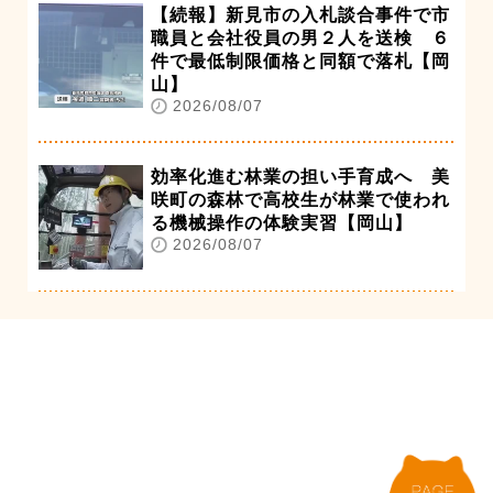
【続報】新見市の入札談合事件で市
職員と会社役員の男２人を送検 ６
件で最低制限価格と同額で落札【岡
山】
2026/08/07
効率化進む林業の担い手育成へ 美
咲町の森林で高校生が林業で使われ
る機械操作の体験実習【岡山】
2026/08/07