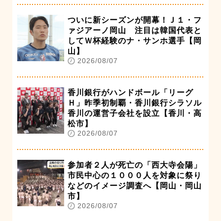
ついに新シーズンが開幕！Ｊ１・フ
ァジアーノ岡山 注目は韓国代表と
してＷ杯経験のナ・サンホ選手【岡
山】
2026/08/07
香川銀行がハンドボール「リーグ
Ｈ」昨季初制覇・香川銀行シラソル
香川の運営子会社を設立【香川・高
松市】
2026/08/07
参加者２人が死亡の「西大寺会陽」
市民中心の１０００人を対象に祭り
などのイメージ調査へ【岡山・岡山
市】
2026/08/07