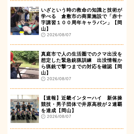
いざという時の救命の知識と技術が
学べる 倉敷市の商業施設で「赤十
字講習１００周年キャラバン」【岡
山】
2026/08/07
真庭市で人の生活圏でのクマ出没を
想定した緊急銃猟訓練 出没情報か
ら猟銃で撃つまでの対応を確認【岡
山】
2026/08/07
【速報】近畿インターハイ 新体操
競技・男子団体で井原高校が２連覇
を達成【岡山】
2026/08/07