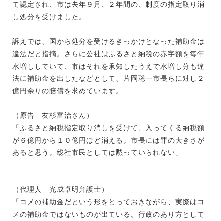
て認定され、市は去年９月、２年間の、制度の指定取り消
し処分を受けました。
訴えでは、国から処分を受けるきっかけとなった補助金は
違法だと指摘。さらに公社はふるさと納税の赤字額を毎年
水増ししていて、市はそれを承知したうえで水増し分も違
法に補助金を出したなどとして、片岡聡一市長らに対し２
億円余りの賠償を求めています。
（原告 友杉富治さん）
「ふるさと納税指定取り消しを受けて、入ってくる納税額
が６億円から１０億円ほど消える。市長には罪の大きさが
あると思う。総社市民としては黙っていられない」
（代理人 光成卓明弁護士）
「コメの補助金だという形をとっておきながら、実際はコ
メの補助金ではないものが出ている。行政のあり方として