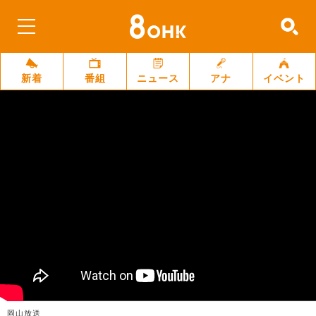
新着
番組
ニュース
アナ
イベント
岡山放送