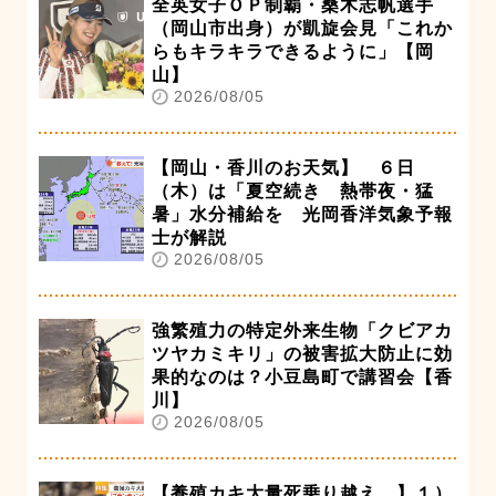
全英女子ＯＰ制覇・桑木志帆選手
（岡山市出身）が凱旋会見「これか
らもキラキラできるように」【岡
山】
2026/08/05
【岡山・香川のお天気】 ６日
（木）は「夏空続き 熱帯夜・猛
暑」水分補給を 光岡香洋気象予報
士が解説
2026/08/05
強繁殖力の特定外来生物「クビアカ
ツヤカミキリ」の被害拡大防止に効
果的なのは？小豆島町で講習会【香
川】
2026/08/05
【養殖カキ大量死乗り越え…】１）