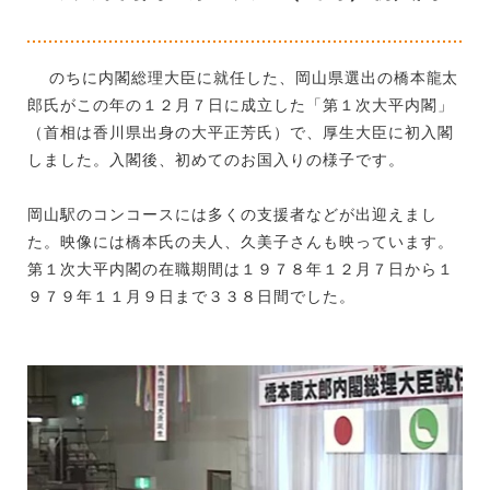
のちに内閣総理大臣に就任した、岡山県選出の橋本龍太
郎氏がこの年の１２月７日に成立した「第１次大平内閣」
（首相は香川県出身の大平正芳氏）で、厚生大臣に初入閣
しました。入閣後、初めてのお国入りの様子です。
岡山駅のコンコースには多くの支援者などが出迎えまし
た。映像には橋本氏の夫人、久美子さんも映っています。
第１次大平内閣の在職期間は１９７８年１２月７日から１
９７９年１１月９日まで３３８日間でした。