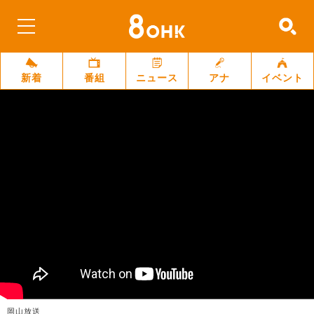
新着
番組
ニュース
アナ
イベント
岡山放送