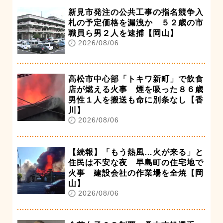
新見市発注の公共工事の指名競争入
札の予定価格を漏洩か ５２歳の市
職員ら男２人を逮捕【岡山】
2026/08/06
高松市中心部「トキワ新町」で飲食
店が燃える火事 煙を吸った８６歳
男性１人を搬送も命に別条なし【香
川】
2026/08/06
【続報】「もう熱風…火が来る」と
住民は不安な夜 早島町の住宅地で
火事 建設会社の作業場を全焼【岡
山】
2026/08/06