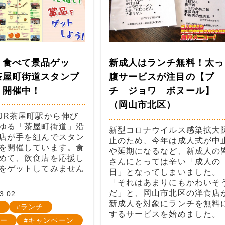
く食べて景品ゲッ
新成人はランチ無料！太っ
茶屋町街道スタンプ
腹サービスが注目の【プ
】開催中！
チ ジョワ ボヌール】
（岡山市北区）
JR茶屋町駅から伸び
ゆる「茶屋町街道」沿
新型コロナウイルス感染拡大
店が手を組んでスタン
止のため、今年は成人式が中
を開催しています。食
や延期になるなど、新成人の
めて、飲食店を応援し
さんにとっては辛い「成人の
をゲットしてみません
日」となってしまいました。
「それはあまりにもかわいそ
だ」と、岡山市北区の洋食店
3.02
新成人を対象にランチを無料
ランチ
するサービスを始めました。
ー
キャンペーン