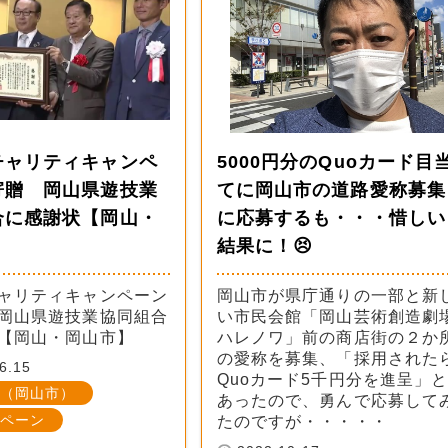
チャリティキャンペ
5000円分のQuoカード目
寄贈 岡山県遊技業
てに岡山市の道路愛称募集
合に感謝状【岡山・
に応募するも・・・惜しい
】
結果に！😣
ャリティキャンペーン
岡山市が県庁通りの一部と新
岡山県遊技業協同組合
い市民会館「岡山芸術創造劇
【岡山・岡山市】
ハレノワ」前の商店街の２か
の愛称を募集、「採用された
6.15
Quoカード5千円分を進呈」
（岡山市）
あったので、勇んで応募して
ペーン
たのですが・・・・・