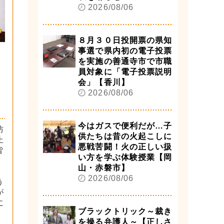
2026/08/06
８月３０日投開票の県知
事選で県内初の電子投票
を実施の善通寺市で市職
員対象に「電子投票説明
会」【香川】
2026/08/06
今はガスで便利だが…子
防
供たちは昔の火起こしに
止
悪戦苦闘！火の正しい扱
皆
い方を学ぶ体験授業【岡
山・赤磐市】
2026/08/06
う
が
に
ブラックトリック～裁き
を操る弁護人～【正しさ