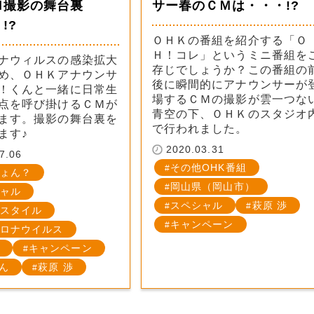
Ｍ撮影の舞台裏
サー春のＣＭは・・・!?
!?
ＯＨＫの番組を紹介する「Ｏ
Ｈ！コレ」というミニ番組を
ナウィルスの感染拡大
存じでしょうか？この番組の
め、ＯＨＫアナウンサ
後に瞬間的にアナウンサーが
！くんと一緒に日常生
場するＣＭの撮影が雲一つな
点を呼び掛けるＣＭが
青空の下、ＯＨＫのスタジオ
ます。撮影の舞台裏を
で行われました。
ます♪
2020.03.31
7.06
その他OHK番組
ょん？
岡山県（岡山市）
ャル
スペシャル
萩原 渉
スタイル
キャンペーン
ロナウイルス
キャンペーン
くん
萩原 渉