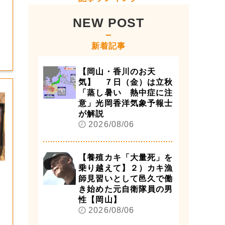
NEW POST
新着記事
【岡山・香川のお天
気】 ７日（金）は立秋
「蒸し暑い 熱中症に注
意」光岡香洋気象予報士
が解説
2026/08/06
【養殖カキ「大量死」を
乗り越えて】２）カキ漁
師見習いとして邑久で働
き始めた元自衛隊員の男
性【岡山】
2026/08/06