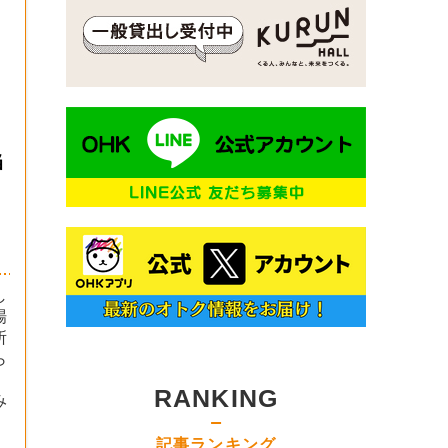
当
し
場
所
ら
と
RANKING
み
記事ランキング