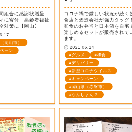
協同組合に感謝状贈呈
コロナ禍で厳しい状況が続く
ィに寄付 高齢者福祉
食店と酒造会社が強力タッグ
全対策に【岡山】
和食のお弁当と日本酒を自宅
楽しめるセットが販売されて
6.17
ます。
（岡山市）
2021.06.14
ペーン
グルメ
和食
デリバリー
新型コロナウイルス
キャンペーン
岡山県（赤磐市）
なんしょん？