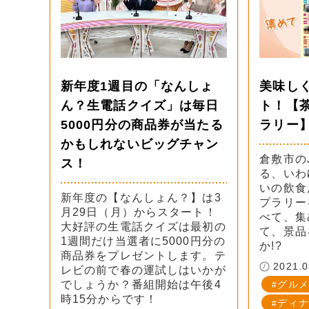
新年度1週目の「なんしょ
美味し
ん？生電話クイズ」は毎日
ト！【
5000円分の商品券が当たる
ラリー
かもしれないビッグチャン
倉敷市の
ス！
る、いわ
いの飲食
新年度の【なんしょん？】は3
プラリー
月29日（月）からスタート！
べて、集
大好評の生電話クイズは最初の
て、景品
1週間だけ当選者に5000円分の
か!?
商品券をプレゼントします。テ
2021.0
レビの前で春の運試しはいかが
でしょうか？番組開始は午後4
グルメ
時15分からです！
ディナ