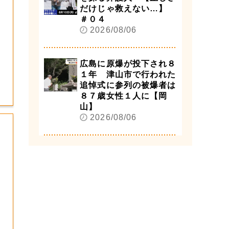
だけじゃ救えない…】
＃０４
2026/08/06
広島に原爆が投下され８
１年 津山市で行われた
追悼式に参列の被爆者は
８７歳女性１人に【岡
山】
2026/08/06