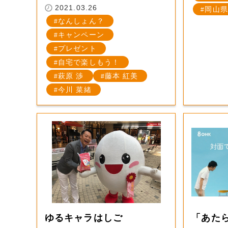
2021.03.26
岡山県
なんしょん？
キャンペーン
プレゼント
自宅で楽しもう！
萩原 渉
藤本 紅美
今川 菜緒
ゆるキャラはしご
「あた