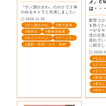
メ」Ｃ
『サン讃かがわ』のロケで２体
は・・・
のゆるキャラと共演しました♪
2020.11.25
新型コロ
サン讃かがわ
香川全域
を防ぐた
ーがＯＨ
特産品
農林水産業
活の注意
キャンペーン
イベント
流れてい
撮影・収録・ロケ・取材
ご紹介し
2020.0
なんし
スペシ
ライフ
新型コ
暮らし
OH!