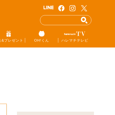
集&プレゼント
OH!くん
ハレマチテレビ