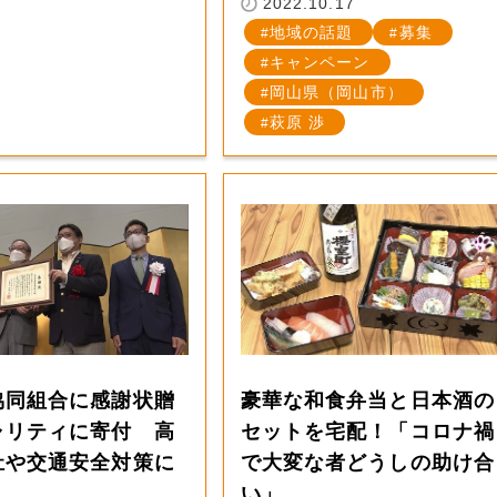
2022.10.17
地域の話題
募集
キャンペーン
岡山県（岡山市）
萩原 渉
協同組合に感謝状贈
豪華な和食弁当と日本酒の
ャリティに寄付 高
セットを宅配！「コロナ禍
祉や交通安全対策に
で大変な者どうしの助け合
】
い」