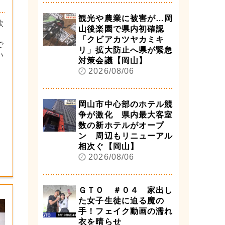
観光や農業に被害が…岡
飲
山後楽園で県内初確認
！
「クビアカツヤカミキ
で
リ」拡大防止へ県が緊急
い
対策会議【岡山】
2026/08/06
岡山市中心部のホテル競
争が激化 県内最大客室
数の新ホテルがオープ
ン 周辺もリニューアル
相次ぐ【岡山】
2026/08/06
ＧＴＯ ＃０４ 家出し
た女子生徒に迫る魔の
手！フェイク動画の濡れ
衣を晴らせ