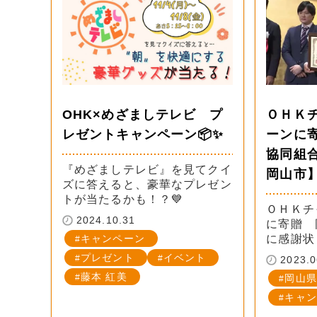
OHK×めざましテレビ プ
ＯＨＫ
レゼントキャンペーン📦✨
ーンに
協同組
『めざましテレビ』を見てクイ
岡山市
ズに答えると、豪華なプレゼン
トが当たるかも！？💙
ＯＨＫチ
2024.10.31
に寄贈 
キャンペーン
に感謝状
プレゼント
イベント
2023.0
藤本 紅美
岡山県
キャン