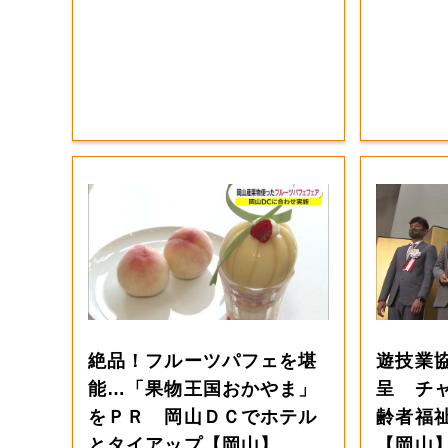
絶品！フルーツパフェを堪
遊技業
能…「果物王国おかやま」
呈 チ
をＰＲ 岡山ＤＣでホテル
齢者福
とタイアップ【岡山】
【岡山