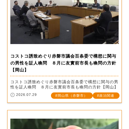
コストコ誘致めぐり赤磐市議会百条委で構想に関与
の男性を証人喚問 ８月に友實前市長も喚問の方針
【岡山】
コストコ誘致めぐり赤磐市議会百条委で構想に関与の男
性を証人喚問 ８月に友實前市長も喚問の方針【岡山】
2026.07.29
岡山県（赤磐市）
政治関連