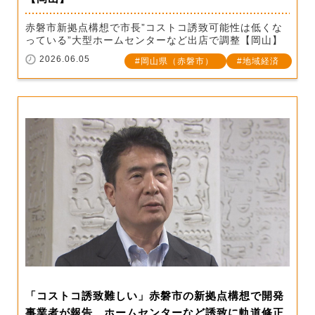
赤磐市新拠点構想で市長”コストコ誘致可能性は低くな
っている”大型ホームセンターなど出店で調整【岡山】
2026.06.05
岡山県（赤磐市）
地域経済
「コストコ誘致難しい」赤磐市の新拠点構想で開発
事業者が報告 ホームセンターなど誘致に軌道修正