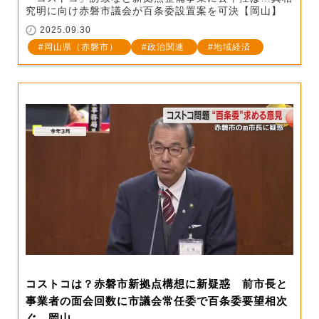
究明に向け赤磐市議会が百条委設置案を可決【岡山】
2025.09.30
岡山県（赤磐市）
政治関連
地域経済
コストコは？赤磐市新拠点構想に新疑惑 前市長と
事業者の面会回数に市議会常任委で百条委要望相次
ぐ 岡山