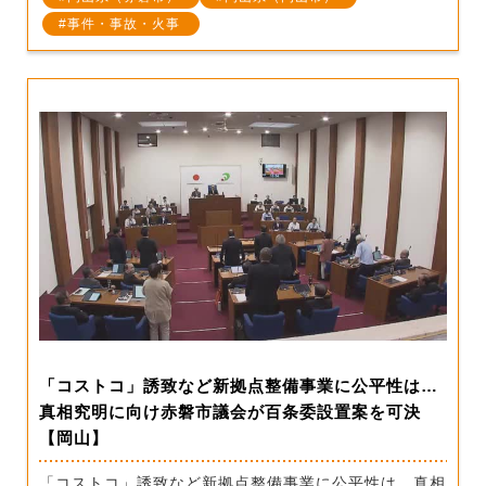
事件・事故・火事
「コストコ」誘致など新拠点整備事業に公平性は…
真相究明に向け赤磐市議会が百条委設置案を可決
【岡山】
「コストコ」誘致など新拠点整備事業に公平性は…真相