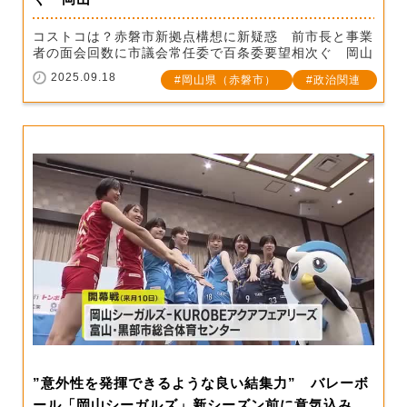
コストコは？赤磐市新拠点構想に新疑惑 前市長と事業
者の面会回数に市議会常任委で百条委要望相次ぐ 岡山
2025.09.18
岡山県（赤磐市）
政治関連
”意外性を発揮できるような良い結集力” バレーボ
ール「岡山シーガルズ」新シーズン前に意気込み