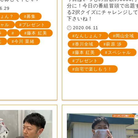
分に！今日の番組冒頭で出題
6.29
る2択クイズにチャレンジし
ょん？
募集
下さいね！
ャル
プレゼント
2020.06.11
渉
藤本 紅美
なんしょん？
岡山全域
元
今川 菜緒
香川全域
萩原 渉
藤本 紅美
スペシャル
プレゼント
自宅で楽しもう！