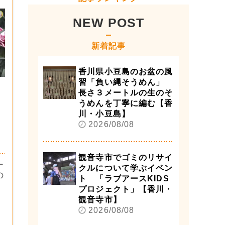
NEW POST
新着記事
香川県小豆島のお盆の風
習「負い縄そうめん」
長さ３メートルの生のそ
うめんを丁寧に編む【香
川・小豆島】
2026/08/08
観音寺市でゴミのリサイ
ー
クルについて学ぶイベン
の
ト 「ラブアースKIDS
プロジェクト」【香川・
観音寺市】
2026/08/08