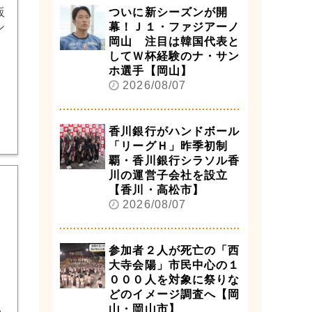
ついに新シーズンが開
販
幕！Ｊ１・ファジアーノ
シ
岡山 注目は韓国代表と
してＷ杯経験のナ・サン
ホ選手【岡山】
2026/08/07
香川銀行がハンドボール
「リーグＨ」昨季初制
覇・香川銀行シラソル香
川の運営子会社を設立
【香川・高松市】
2026/08/07
参加者２人が死亡の「西
大寺会陽」市民中心の１
０００人を対象に祭りな
どのイメージ調査へ【岡
し
山・岡山市】