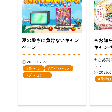
夏の暑さに負けないキャン
🔆お知
ペーン
キャンペ
✭応募期間
2026.07.28
まで
暮らし
スペシャル
2025.0
プレゼント
天晴ほ