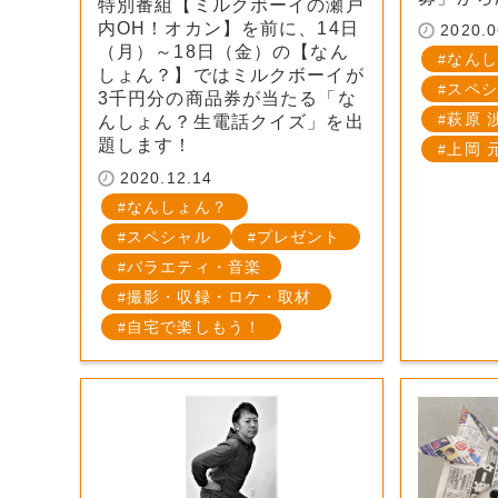
特別番組【ミルクボーイの瀬戸
内OH！オカン】を前に、14日
2020.0
（月）～18日（金）の【なん
なんし
しょん？】ではミルクボーイが
スペシ
3千円分の商品券が当たる「な
萩原 
んしょん？生電話クイズ」を出
題します！
上岡 
2020.12.14
なんしょん？
スペシャル
プレゼント
バラエティ・音楽
撮影・収録・ロケ・取材
自宅で楽しもう！