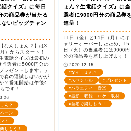
電話クイズ」は毎日
ょん？生電話クイズ』は当
円分の商品券が当たる
選者に9000円分の商品券
れないビッグチャン
進呈！
11日（金）と14日（月）にキ
ャリーオーバーしたため、15
【なんしょん？】は3
日（火）の当選者には9000円
（月）からスタート！
分の商品券を差し上げます！
生電話クイズは最初の
け当選者に5000円分の
2020.12.15
プレゼントします。テ
なんしょん？
で春の運試しはいかが
スペシャル
プレゼント
か？番組開始は午後4
バラエティ・音楽
からです！
撮影・収録・ロケ・取材
3.26
自宅で楽しもう！
ょん？
ペーン
ント
楽しもう！