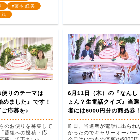
渉
藤本 紅美
菜緒
お便りのテーマは
6月11日（木）の『なんし
○始めました』です！
ょん？生電話クイズ』当選
てご応募を♪
者には6000円分の商品券
らのお便りを募集して
昨日、当選者が電話に出られ
「番組への投稿・応
かったのでキャリーオーバー
応募して下さい♪
今日はいつもの倍額の6000円