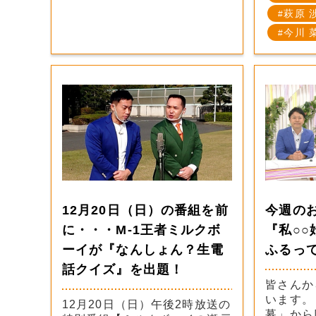
萩原 
今川 
12月20日（日）の番組を前
今週の
に・・・M-1王者ミルクボ
『私○
ーイが『なんしょん？生電
ふるっ
話クイズ』を出題！
皆さんか
います。
12月20日（日）午後2時放送の
募」から