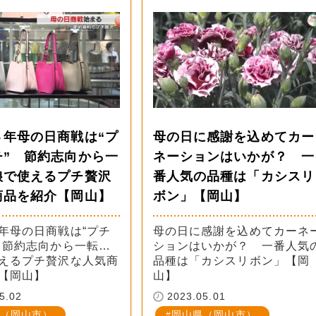
４年母の日商戦は“プ
母の日に感謝を込めてカー
チ” 節約志向から一
ネーションはいかが？ 一
娘で使えるプチ贅沢
番人気の品種は「カシスリ
商品を紹介【岡山】
ボン」【岡山】
年母の日商戦は“プチ
母の日に感謝を込めてカーネ
 節約志向から一転…
ションはいかが？ 一番人気
えるプチ贅沢な人気商
品種は「カシスリボン」【岡
【岡山】
山】
5.02
2023.05.01
（岡山市）
岡山県（岡山市）