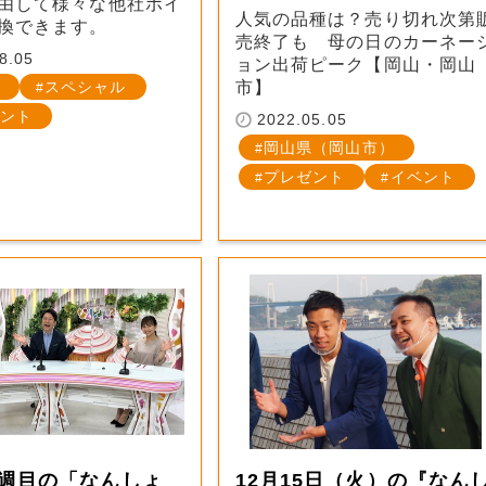
由して様々な他社ポイ
人気の品種は？売り切れ次第
換できます。
売終了も 母の日のカーネー
8.05
ョン出荷ピーク【岡山・岡山
スペシャル
市】
ント
2022.05.05
岡山県（岡山市）
プレゼント
イベント
1週目の「なんしょ
12月15日（火）の『なん