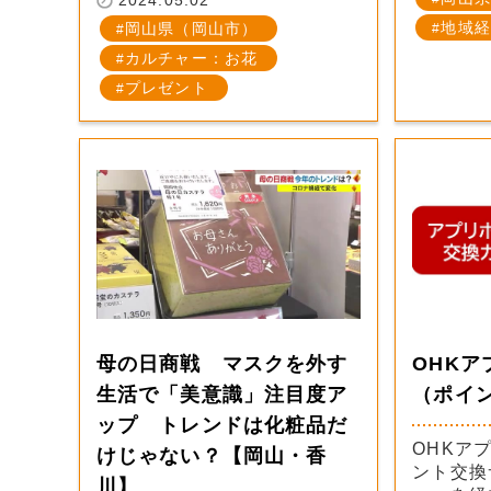
2024.05.02
地域経
岡山県（岡山市）
カルチャー：お花
プレゼント
母の日商戦 マスクを外す
OHK
生活で「美意識」注目度ア
（ポイ
ップ トレンドは化粧品だ
OHKア
けじゃない？【岡山・香
ント交換
川】