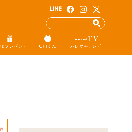
集&プレゼント
OH!くん
ハレマチテレビ