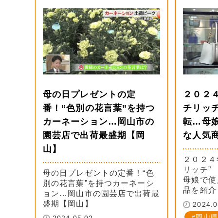
母の日プレゼントの定
２０２
番！“色別の花言葉”を持つ
チリッ
カーネーション…岡山市の
転…母
園芸店で出荷最盛期【岡
な人気
山】
２０２４
リッチ”
母の日プレゼントの定番！“色
母娘で使
別の花言葉”を持つカーネーシ
品を紹介
ョン…岡山市の園芸店で出荷最
盛期【岡山】
2024.0
岡山県