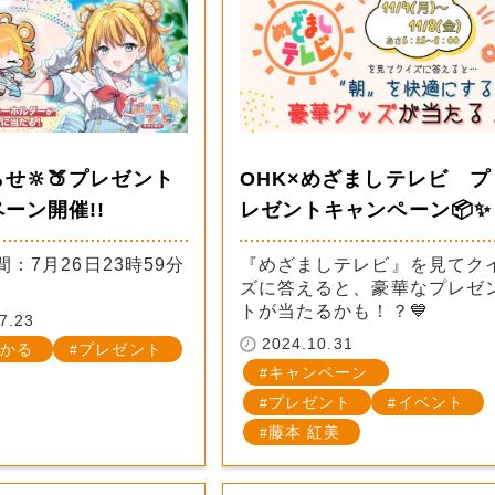
らせ🔆🍑プレゼント
OHK×めざましテレビ プ
ーン開催!!
レゼントキャンペーン📦✨
：7月26日23時59分
『めざましテレビ』を見てク
ズに答えると、豪華なプレゼ
トが当たるかも！？💙
7.23
2024.10.31
かる
プレゼント
キャンペーン
プレゼント
イベント
藤本 紅美