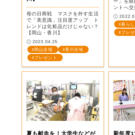
ー」を経
ントへ交
母の日商戦 マスクを外す生活
2022.0
で「美意識」注目度アップ ト
暮らし
レンドは化粧品だけじゃない？
プレゼ
【岡山・香川】
2023.04.25
岡山全域
香川全域
プレゼント
夏も献血を！大学生などが
新年度