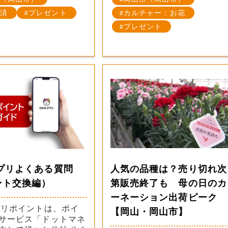
済
プレゼント
カルチャー：お花
プレゼント
アプリよくある質問
人気の品種は？売り切れ次
ント交換編）
第販売終了も 母の日のカ
ーネーション出荷ピーク
プリポイントは、ポイ
【岡山・岡山市】
サービス「ドットマネ