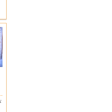
！
な
、