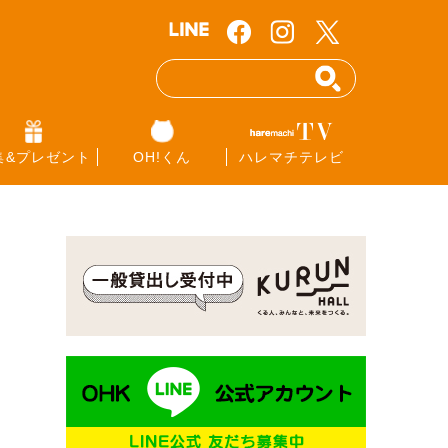
集&プレゼント
OH!くん
ハレマチテレビ