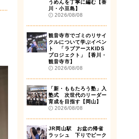
うめんを丁寧に編む【香
川・小豆島】
2026/08/08
観音寺市でゴミのリサイ
クルについて学ぶイベン
ト 「ラブアースKIDS
プロジェクト」【香川・
観音寺市】
2026/08/08
「新・ももたろう塾」入
塾式 次世代のリーダー
育成を目指す【岡山】
2026/08/08
JR岡山駅 お盆の帰省
ラッシュ 下りでピーク