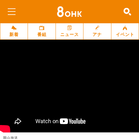
新着
番組
ニュース
アナ
イベント
岡山放送