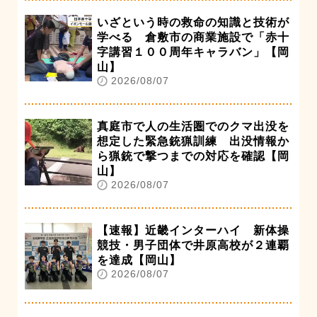
いざという時の救命の知識と技術が
学べる 倉敷市の商業施設で「赤十
字講習１００周年キャラバン」【岡
山】
2026/08/07
真庭市で人の生活圏でのクマ出没を
想定した緊急銃猟訓練 出没情報か
ら猟銃で撃つまでの対応を確認【岡
山】
2026/08/07
【速報】近畿インターハイ 新体操
競技・男子団体で井原高校が２連覇
を達成【岡山】
2026/08/07