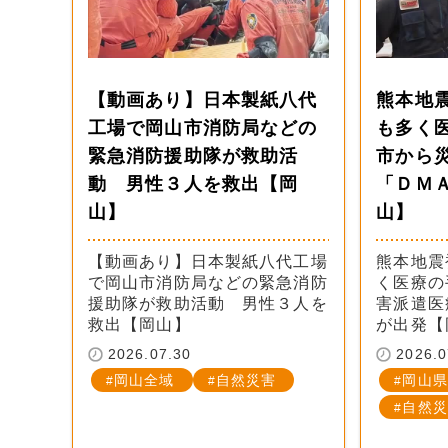
【動画あり】日本製紙八代
熊本地
工場で岡山市消防局などの
も多く
緊急消防援助隊が救助活
市から
動 男性３人を救出【岡
「ＤＭ
山】
山】
【動画あり】日本製紙八代工場
熊本地震
で岡山市消防局などの緊急消防
く医療の
援助隊が救助活動 男性３人を
害派遣医
救出【岡山】
が出発【
2026.07.30
2026.0
岡山全域
自然災害
岡山県
自然災