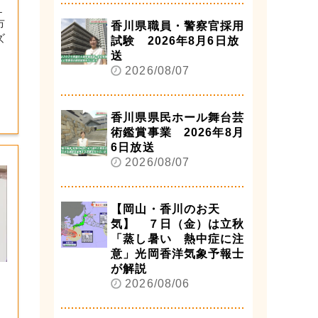
１
市
香川県職員・警察官採用
ズ
試験 2026年8月6日放
送
2026/08/07
香川県県民ホール舞台芸
術鑑賞事業 2026年8月
6日放送
2026/08/07
【岡山・香川のお天
気】 ７日（金）は立秋
「蒸し暑い 熱中症に注
意」光岡香洋気象予報士
が解説
2026/08/06