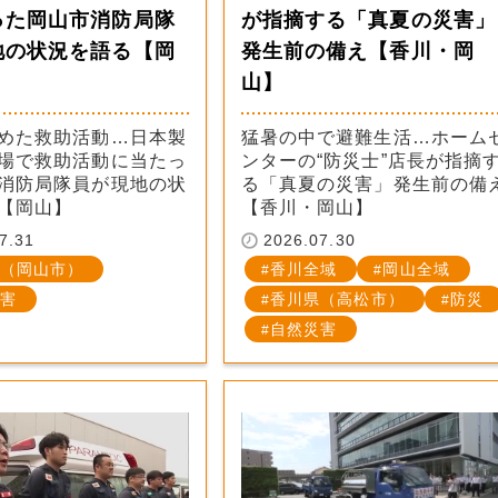
った岡山市消防局隊
が指摘する「真夏の災害」
地の状況を語る【岡
発生前の備え【香川・岡
山】
めた救助活動…日本製
猛暑の中で避難生活…ホーム
場で救助活動に当たっ
ンターの“防災士”店長が指摘
消防局隊員が現地の状
る「真夏の災害」発生前の備
【岡山】
【香川・岡山】
7.31
2026.07.30
（岡山市）
香川全域
岡山全域
害
香川県（高松市）
防災
自然災害