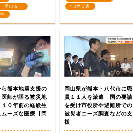
（岡山市）
自然災害
害
から熊本地震支援の
岡山県が熊本・八代市に職
Ｔ医師が語る被災地
員１１人を派遣 国の要請
 １０年前の経験生
を受け市役所や避難所での
スムーズな医療【岡
被災者ニーズ調査などの支
援