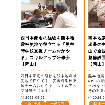
西日本豪雨の経験を熊本地
熊本地
震被災地で役立てる「災害
猛暑の
時学校支援チームおかや
山で全
ま」スキルアップ研修会
整備設
【岡山】
【岡山
西日本豪雨の経験を熊本地震被
熊本地震
災地で役立てる「災害時学校支
の中の避
援チームおかやま」スキルアッ
平均を下
プ研修会【岡山】
その対策
2026.08.05
2026.0
岡山全域
自然災害
岡山全