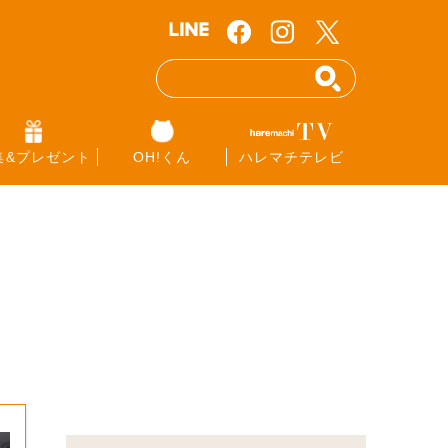
集&プレゼント
OH!くん
ハレマチテレビ