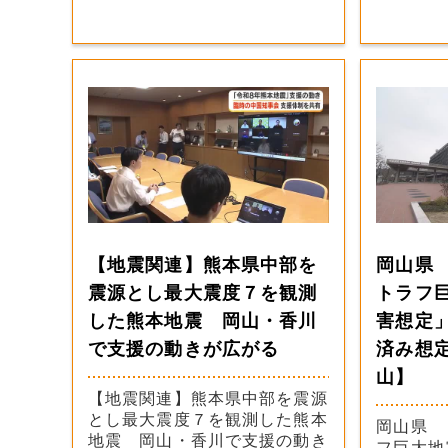
【地震関連】熊本県中部を
岡山県
震源とし最大震度７を観測
トラフ
した熊本地震 岡山・香川
害想定
で支援の動きが広がる
済み想
山】
【地震関連】熊本県中部を震源
とし最大震度７を観測した熊本
岡山県 
地震 岡山・香川で支援の動き
フ巨大地