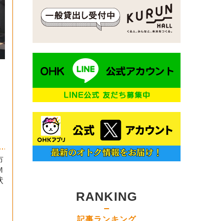
市
Ｍ
状
RANKING
記事ランキング