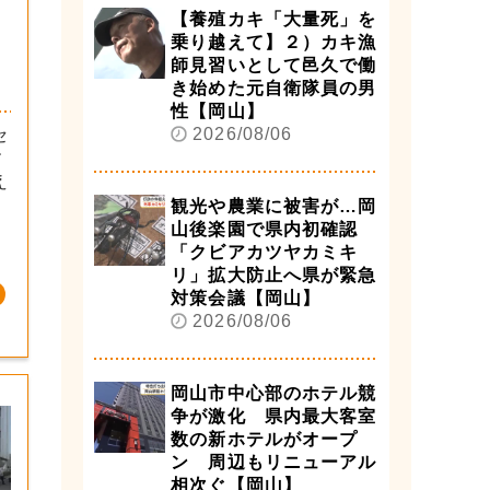
【養殖カキ「大量死」を
乗り越えて】２）カキ漁
師見習いとして邑久で働
き始めた元自衛隊員の男
性【岡山】
2026/08/06
セ
す
え
観光や農業に被害が…岡
山後楽園で県内初確認
「クビアカツヤカミキ
リ」拡大防止へ県が緊急
対策会議【岡山】
2026/08/06
岡山市中心部のホテル競
争が激化 県内最大客室
数の新ホテルがオープ
ン 周辺もリニューアル
相次ぐ【岡山】