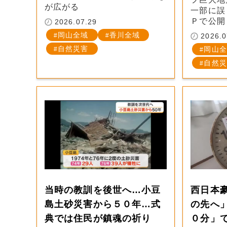
が広がる
一部に誤
Ｐで公開
2026.07.29
岡山全域
香川全域
2026.0
自然災害
岡山全
自然災
当時の教訓を後世へ…小豆
西日本
島土砂災害から５０年…式
の先へ
典では住民が鎮魂の祈り
０分」