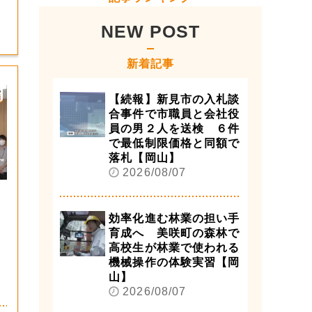
NEW POST
新着記事
【続報】新見市の入札談
合事件で市職員と会社役
員の男２人を送検 ６件
で最低制限価格と同額で
落札【岡山】
2026/08/07
効率化進む林業の担い手
育成へ 美咲町の森林で
高校生が林業で使われる
機械操作の体験実習【岡
山】
2026/08/07