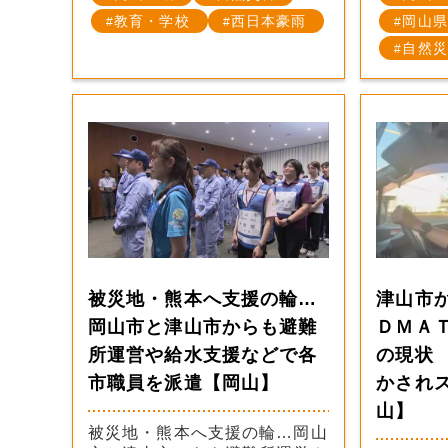
教育・学校
西日本豪雨
岡山県
自然災
被災地・熊本へ支援の輪…
津山市
岡山市と津山市からも避難
ＤＭＡ
所運営や給水支援などで各
の現状
市職員を派遣【岡山】
かされ
山】
被災地・熊本へ支援の輪…岡山