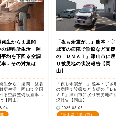
震発生から１週間
「夜も余震が…」熊本・宇
中の避難所生活 岡
城市の病院で診療など支援
国平均を下回る空調
の「ＤＭＡＴ」津山市に戻
置率…その対策は
り被災地の状況報告【岡
】
山】
発生から１週間 猛暑
「夜も余震が…」熊本・宇城
難所生活 岡山で全国
の病院で診療など支援の「Ｄ
回る空調整備設置率…
ＡＴ」津山市に戻り被災地の
は【岡山】
況報告【岡山】
8.04
2026.08.03
域
岡山県（津山市）