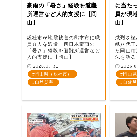
豪雨の「暑さ」経験を避難
に当た
所運営など人的支援に【岡
員が現
山】
山】
総社市が地震被害の熊本市に職
熾烈を極
員８人を派遣 西日本豪雨の
紙八代工
「暑さ」経験を避難所運営など
た岡山市
人的支援に【岡山】
況を語る
2026.07.31
2026.0
岡山県（総社市）
岡山県
自然災害
自然災