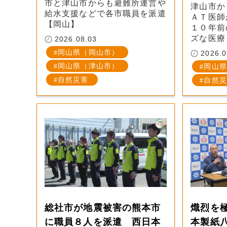
市と津山市からも避難所運営や
津山市か
給水支援などで各市職員を派遣
ＡＴ医
【岡山】
１０年前
ズな医療
2026.08.03
岡山県（岡山市）
2026.0
岡山県（津山市）
岡山県
自然災害
自然災
総社市が地震被害の熊本市
熾烈を
に職員８人を派遣 西日本
本製紙