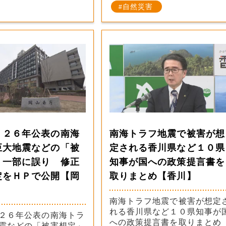
自然災害
 ２６年公表の南海
南海トラフ地震で被害が想
巨大地震などの「被
定される香川県など１０県
」一部に誤り 修正
知事が国への政策提言書を
定をＨＰで公開【岡
取りまとめ【香川】
南海トラフ地震で被害が想定
れる香川県など１０県知事が
２６年公表の南海トラ
への政策提言書を取りまとめ
震などの「被害想定」