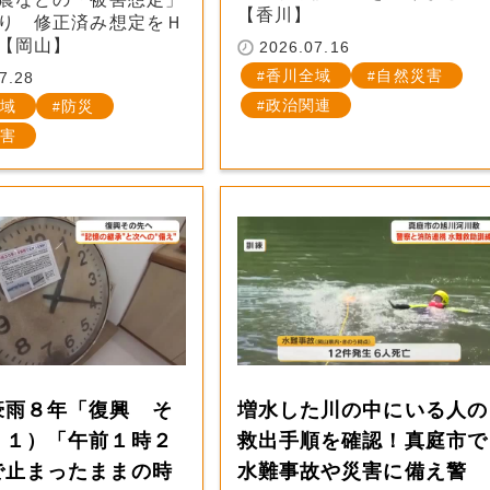
【香川】
り 修正済み想定をＨ
【岡山】
2026.07.16
香川全域
自然災害
7.28
政治関連
域
防災
害
豪雨８年「復興 そ
増水した川の中にいる人の
」１）「午前１時２
救出手順を確認！真庭市で
で止まったままの時
水難事故や災害に備え警