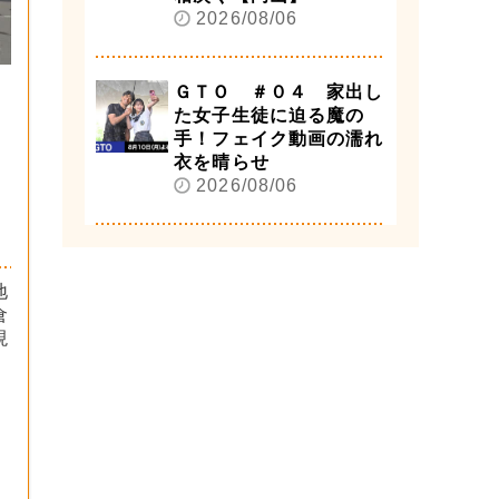
2026/08/06
ＧＴＯ ＃０４ 家出し
た女子生徒に迫る魔の
手！フェイク動画の濡れ
衣を晴らせ
2026/08/06
地
倉
現