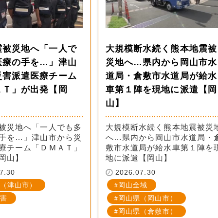
震被災地へ「一人で
大規模断水続く熊本地震被
医療の手を…」津山
災地へ…県内から岡山市水
災害派遣医療チーム
道局・倉敷市水道局が給水
ＡＴ」が出発【岡
車第１陣を現地に派遣【岡
山】
被災地へ「一人でも多
大規模断水続く熊本地震被災
手を…」津山市から災
へ…県内から岡山市水道局・
療チーム「ＤＭＡＴ」
敷市水道局が給水車第１陣を
岡山】
地に派遣【岡山】
7.30
2026.07.30
（津山市）
岡山全域
害
岡山県（岡山市）
岡山県（倉敷市）