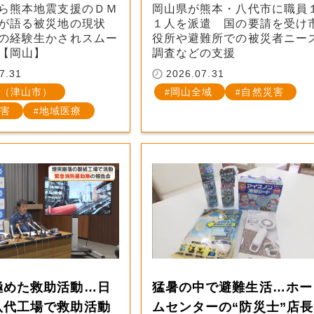
ら熊本地震支援のＤＭ
岡山県が熊本・八代市に職員
師が語る被災地の現状
１人を派遣 国の要請を受け
の経験生かされスムー
役所や避難所での被災者ニー
【岡山】
調査などの支援
7.31
2026.07.31
（津山市）
岡山全域
自然災害
害
地域医療
極めた救助活動…日
猛暑の中で避難生活…ホー
八代工場で救助活動
ムセンターの“防災士”店長