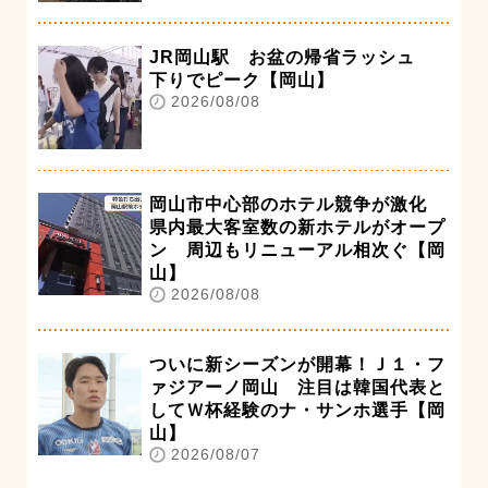
JR岡山駅 お盆の帰省ラッシュ
下りでピーク【岡山】
2026/08/08
岡山市中心部のホテル競争が激化
県内最大客室数の新ホテルがオープ
ン 周辺もリニューアル相次ぐ【岡
山】
2026/08/08
ついに新シーズンが開幕！Ｊ１・フ
ァジアーノ岡山 注目は韓国代表と
してＷ杯経験のナ・サンホ選手【岡
山】
2026/08/07