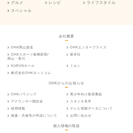
グルメ
レシピ
ライフスタイル
スペシャル
会社概要
OHK岡山放送
OHKエンタープライズ
OHKスポーツ振興財団/
新本社
岡山・香川
KURUNホール
ミルン
株式会社OHKネットコム
OHKからのお知らせ
OHKハウジング
青少年向け推奨番組
アナウンサー朗読会
スタジオ見学
採用情報
テレビ視聴データについて
後援・共催等の申請について
お問い合わせ
個人情報の取扱