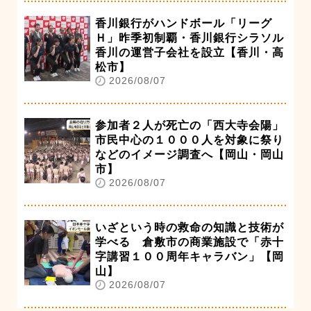
香川銀行がハンドボール「リーグ
Ｈ」昨季初制覇・香川銀行シラソル
香川の運営子会社を設立【香川・高
松市】
2026/08/07
参加者２人が死亡の「西大寺会陽」
市民中心の１０００人を対象に祭り
などのイメージ調査へ【岡山・岡山
市】
2026/08/07
いざという時の救命の知識と技術が
学べる 倉敷市の商業施設で「赤十
字講習１００周年キャラバン」【岡
山】
2026/08/07