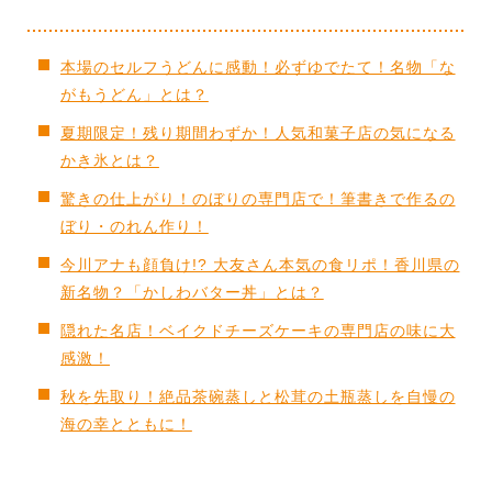
本場のセルフうどんに感動！必ずゆでたて！名物「な
がもうどん」とは？
夏期限定！残り期間わずか！人気和菓子店の気になる
かき氷とは？
驚きの仕上がり！のぼりの専門店で！筆書きで作るの
ぼり・のれん作り！
今川アナも顔負け!? 大友さん本気の食リポ！香川県の
新名物？「かしわバター丼」とは？
隠れた名店！ベイクドチーズケーキの専門店の味に大
感激！
秋を先取り！絶品茶碗蒸しと松茸の土瓶蒸しを自慢の
海の幸とともに！