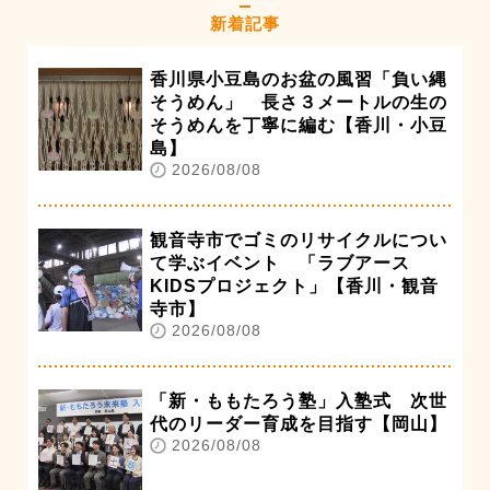
新着記事
香川県小豆島のお盆の風習「負い縄
そうめん」 長さ３メートルの生の
そうめんを丁寧に編む【香川・小豆
島】
2026/08/08
観音寺市でゴミのリサイクルについ
て学ぶイベント 「ラブアース
KIDSプロジェクト」【香川・観音
寺市】
2026/08/08
「新・ももたろう塾」入塾式 次世
代のリーダー育成を目指す【岡山】
2026/08/08