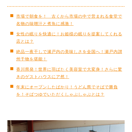
市場で朝食を！ 古くから市場の中で営まれる食堂で
名物の味噌汁と煮魚に感激！
女性の眠りを快適に！お姫様の眠りを提案してくれる
店とは？
絶品一夜干しで瀬戸内の美味しさを全国へ！瀬戸内讃
州干物を堪能！
香川県発！世界に羽ばたく美容室で大変身！さらに驚
きのゲストハウスにア然！
年末にオープンしたばかり！うどん県でそばで勝負
を！そばつゆでいただくしゃぶしゃぶとは？