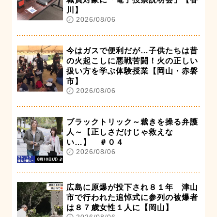
川】
2026/08/06
今はガスで便利だが…子供たちは昔
の火起こしに悪戦苦闘！火の正しい
扱い方を学ぶ体験授業【岡山・赤磐
市】
2026/08/06
ブラックトリック～裁きを操る弁護
人～【正しさだけじゃ救えな
い…】 ＃０４
2026/08/06
広島に原爆が投下され８１年 津山
市で行われた追悼式に参列の被爆者
は８７歳女性１人に【岡山】
2026/08/06