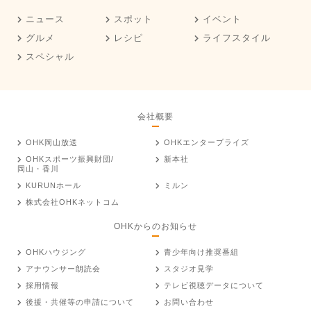
ニュース
スポット
イベント
グルメ
レシピ
ライフスタイル
スペシャル
会社概要
OHK岡山放送
OHKエンタープライズ
OHKスポーツ振興財団/
新本社
岡山・香川
KURUNホール
ミルン
株式会社OHKネットコム
OHKからのお知らせ
OHKハウジング
青少年向け推奨番組
アナウンサー朗読会
スタジオ見学
採用情報
テレビ視聴データについて
後援・共催等の申請について
お問い合わせ