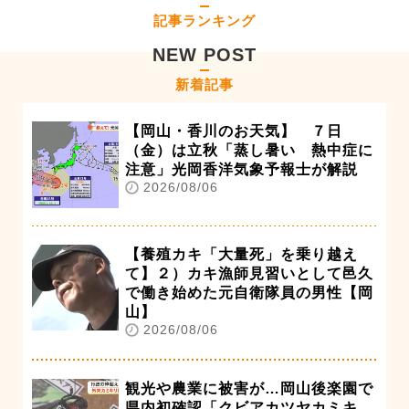
記事ランキング
NEW POST
新着記事
【岡山・香川のお天気】 ７日
（金）は立秋「蒸し暑い 熱中症に
注意」光岡香洋気象予報士が解説
2026/08/06
【養殖カキ「大量死」を乗り越え
て】２）カキ漁師見習いとして邑久
で働き始めた元自衛隊員の男性【岡
山】
2026/08/06
観光や農業に被害が…岡山後楽園で
県内初確認「クビアカツヤカミキ