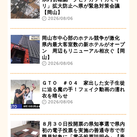
リ」拡大防止へ県が緊急対策会議
【岡山】
2026/08/06
岡山市中心部のホテル競争が激化
県内最大客室数の新ホテルがオープ
ン 周辺もリニューアル相次ぐ【岡
山】
2026/08/06
ＧＴＯ ＃０４ 家出した女子生徒
に迫る魔の手！フェイク動画の濡れ
衣を晴らせ
2026/08/06
８月３０日投開票の県知事選で県内
初の電子投票を実施の善通寺市で市
職員対象に「電子投票説明会」【香