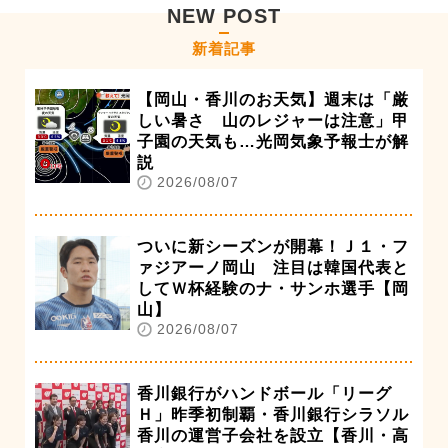
NEW POST
新着記事
【岡山・香川のお天気】週末は「厳
しい暑さ 山のレジャーは注意」甲
子園の天気も…光岡気象予報士が解
説
2026/08/07
ついに新シーズンが開幕！Ｊ１・フ
ァジアーノ岡山 注目は韓国代表と
してＷ杯経験のナ・サンホ選手【岡
山】
2026/08/07
香川銀行がハンドボール「リーグ
Ｈ」昨季初制覇・香川銀行シラソル
香川の運営子会社を設立【香川・高