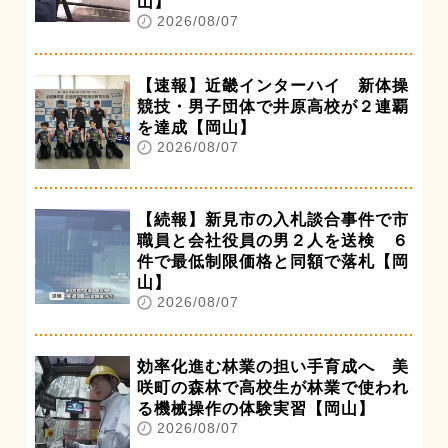
山】
2026/08/07
【速報】近畿インターハイ 新体操
競技・男子団体で井原高校が２連覇
を達成【岡山】
2026/08/07
【続報】新見市の入札談合事件で市
職員と会社役員の男２人を送検 ６
件で最低制限価格と同額で落札【岡
山】
2026/08/07
効率化進む林業の担い手育成へ 美
咲町の森林で高校生が林業で使われ
る機械操作の体験実習【岡山】
2026/08/07