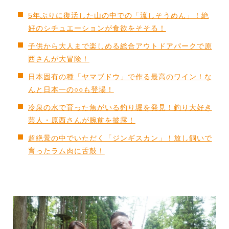
5年ぶりに復活した山の中での「流しそうめん」！絶
好のシチュエーションが食欲をそそる！
子供から大人まで楽しめる総合アウトドアパークで原
西さんが大冒険！
日本固有の種「ヤマブドウ」で作る最高のワイン！な
んと日本一の○○も登場！
冷泉の水で育った魚がいる釣り堀を発見！釣り大好き
芸人・原西さんが腕前を披露！
超絶景の中でいただく「ジンギスカン」！放し飼いで
育ったラム肉に舌鼓！