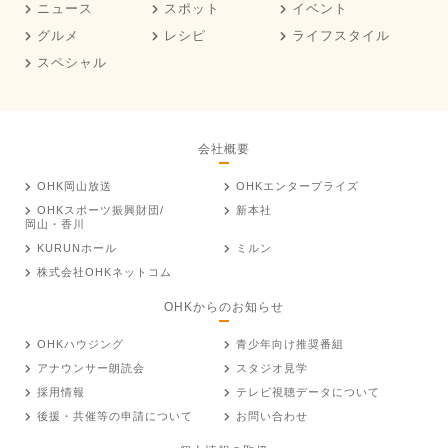
ニュース
スポット
イベント
グルメ
レシピ
ライフスタイル
スペシャル
会社概要
OHK岡山放送
OHKエンタープライズ
OHKスポーツ振興財団/
新本社
岡山・香川
KURUNホール
ミルン
株式会社OHKネットコム
OHKからのお知らせ
OHKハウジング
青少年向け推奨番組
アナウンサー朗読会
スタジオ見学
採用情報
テレビ視聴データについて
後援・共催等の申請について
お問い合わせ