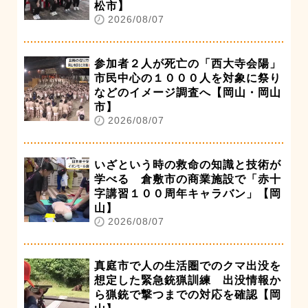
松市】
2026/08/07
参加者２人が死亡の「西大寺会陽」
市民中心の１０００人を対象に祭り
などのイメージ調査へ【岡山・岡山
市】
2026/08/07
いざという時の救命の知識と技術が
学べる 倉敷市の商業施設で「赤十
字講習１００周年キャラバン」【岡
山】
2026/08/07
真庭市で人の生活圏でのクマ出没を
想定した緊急銃猟訓練 出没情報か
ら猟銃で撃つまでの対応を確認【岡