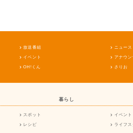
放送番組
ニュース
イベント
アナウン
OH!くん
さりお
暮らし
スポット
イベント
レシピ
ライフス