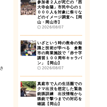
参加者２人が死亡の「西
大寺会陽」市民中心の１
０００人を対象に祭りな
どのイメージ調査へ【岡
山・岡山市】
2026/08/07
いざという時の救命の知
識と技術が学べる 倉敷
市の商業施設で「赤十字
講習１００周年キャラバ
ン」【岡山】
き
2026/08/07
真庭市で人の生活圏での
クマ出没を想定した緊急
銃猟訓練 出没情報から
猟銃で撃つまでの対応を
確認【岡山】