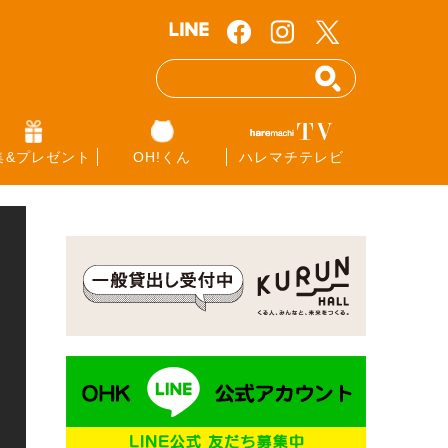
集&プレゼント
OH!くん
ハレマチテレビ