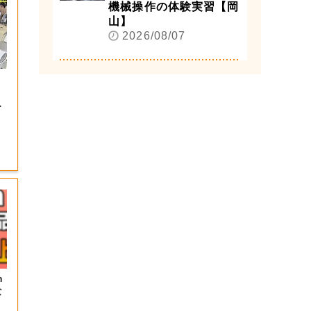
機械操作の体験実習【岡
山】
2026/08/07
場
５
n
な