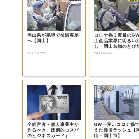
岡山県が県境で検温実施
コロナ禍３度目の
へ【岡山】
土産品業界に明るい
し 岡山名物のきび
ごは…【岡山】
2020/4/22
2022/4/29
全経営者・個人事業主が
GW一変…コロナ禍
作るべき「圧倒的コスパ
えた帰省ラッシュ【
のビジネスカード」
山・岡山市】