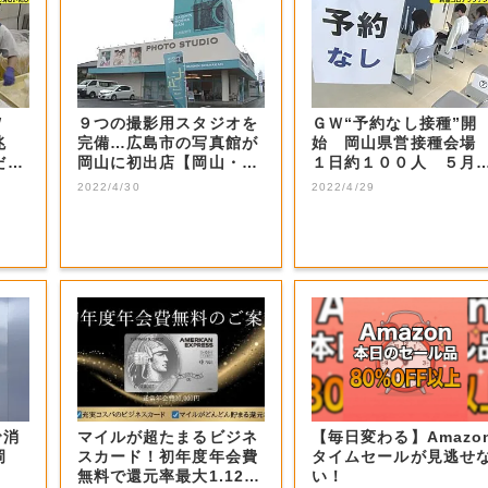
GW
９つの撮影用スタジオを
ＧＷ“予約なし接種”開
兆
完備…広島市の写真館が
始 岡山県営接種会
だん
岡山に初出店【岡山・岡
１日約１００人 ５月
山市】
日まで【岡山・...
2022/4/30
2022/4/29
で消
マイルが超たまるビジネ
【毎日変わる】Amazo
岡
スカード！初年度年会費
タイムセールが見逃せ
無料で還元率最大1.12
い！