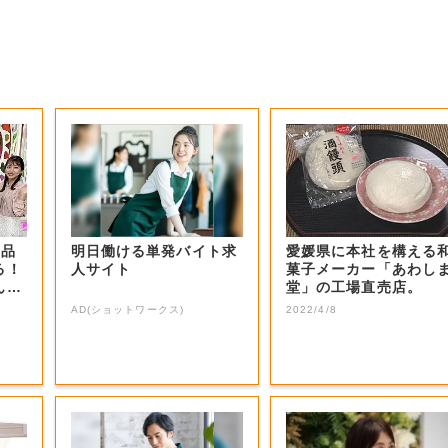
商品
明日働ける単発バイト求
愛媛県に本社を構える
る！
人サイト
菓子メーカー「あわし
ん？
堂」の工場直売店。
AD(ショットワークス)
2022/4/8