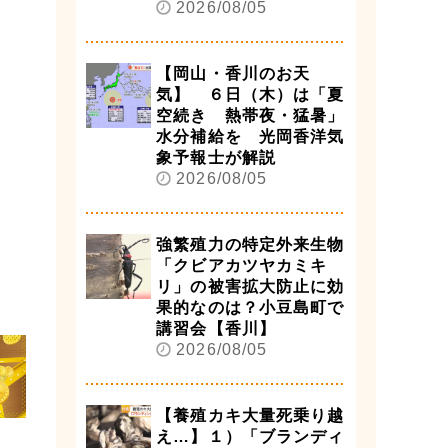
2026/08/05
【岡山・香川のお天
気】 ６日（木）は「夏
空続き 熱帯夜・猛暑」
水分補給を 光岡香洋気
象予報士が解説
2026/08/05
強繁殖力の特定外来生物
「クビアカツヤカミキ
リ」の被害拡大防止に効
果的なのは？小豆島町で
講習会【香川】
2026/08/05
【養殖カキ大量死乗り越
え…】１）「ブランディ