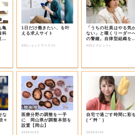
丸亀
1日だけ働きたい、を叶
「うちの社員はやる気
歯科
える求人サイト
ない」と嘆くリーダー
性が
の警鐘。自律型組織を
くる前に外せな...
AD(ショットワークス)
AD(ビズヒント)
せな
医療分野の調整を一手
自宅で過ごす時間に彩
続々
に 岡山県が調整本部を
( *´艸｀)
設置【岡山】
2020/4/20
2020/4/20