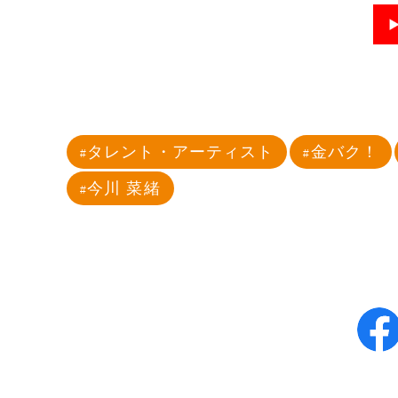
タレント・アーティスト
金バク！
今川 菜緒