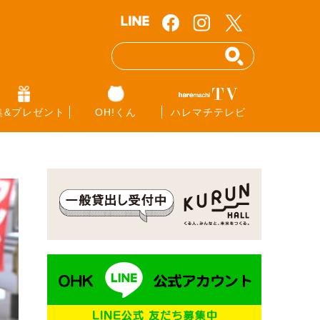
集&プレゼント
OH!くん
ハレマチテレビ