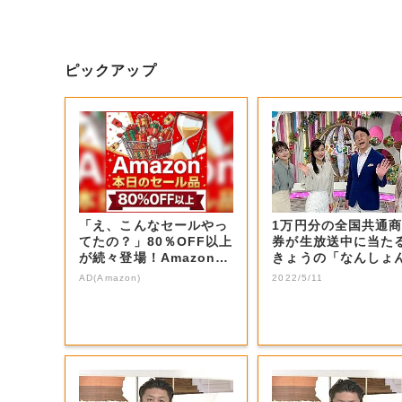
ピックアップ
「え、こんなセールやっ
1万円分の全国共通
てたの？」80％OFF以上
券が生放送中に当た
が続々登場！Amazonの
きょうの「なんしょ
本気が...
生電話クイズ」...
AD(Amazon)
2022/5/11