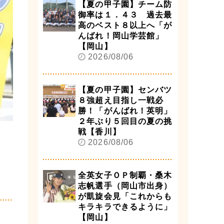
【夏の甲子園】チーム防
御率は１．４３ 過去最
高のベスト８以上へ「が
んばれ！岡山学芸館」
【岡山】
2026/08/06
【夏の甲子園】センバツ
８強超え目指し一戦必
勝！「がんばれ！英明」
２年ぶり５回目の夏の挑
戦【香川】
2026/08/06
全英女子ＯＰ制覇・桑木
志帆選手（岡山市出身）
が凱旋会見「これからも
キラキラできるように」
【岡山】