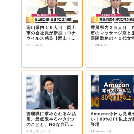
岡山県内１９人目 岡山
香川県内２５人目 
市の会社員が新型コロナ
市のマッサージ店と
ウイルス感染【岡山・岡
医院勤務の４０代女
山市】
新型コロナ感染...
2020/4/19
2020/4/19
管理職に求められるAI活
Amazon今日も見逃
用。最低限やるべき3つ
い！80%OFF以上が
のことと、NGな自己認
登場
識
AD(ビズヒント)
AD(Amazon)