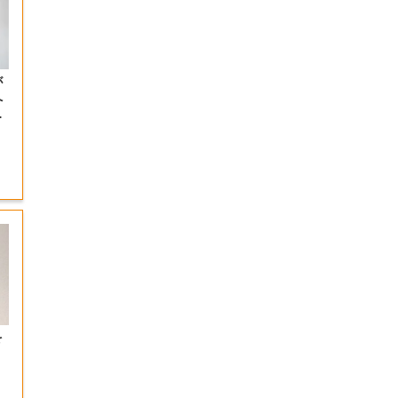
が
へ
つ
を