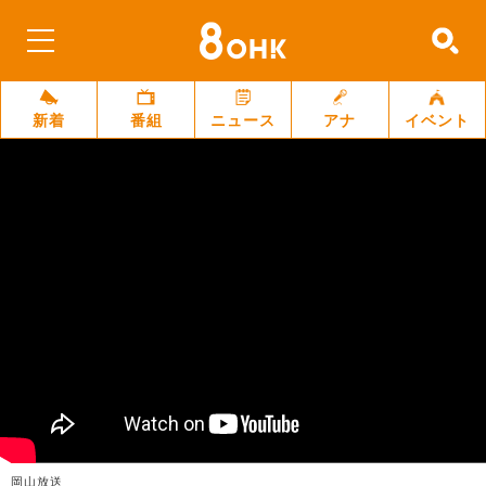
新着
番組
ニュース
アナ
イベント
岡山放送