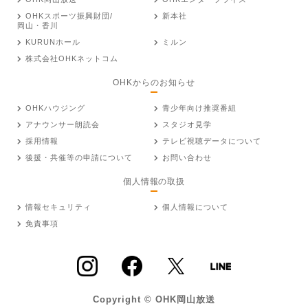
OHKスポーツ振興財団/
新本社
岡山・香川
KURUNホール
ミルン
株式会社OHKネットコム
OHKからのお知らせ
OHKハウジング
青少年向け推奨番組
アナウンサー朗読会
スタジオ見学
採用情報
テレビ視聴データについて
後援・共催等の申請について
お問い合わせ
個人情報の取扱
情報セキュリティ
個人情報について
免責事項
Copyright © OHK岡山放送