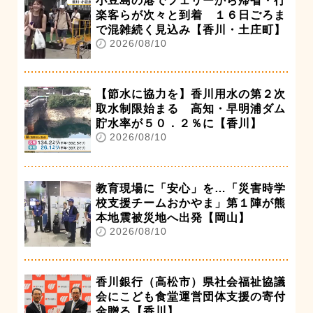
小豆島の港でフェリーから帰省・行
楽客らが次々と到着 １６日ごろま
で混雑続く見込み【香川・土庄町】
2026/08/10
【節水に協力を】香川用水の第２次
取水制限始まる 高知・早明浦ダム
貯水率が５０．２％に【香川】
2026/08/10
教育現場に「安心」を…「災害時学
校支援チームおかやま」第１陣が熊
本地震被災地へ出発【岡山】
2026/08/10
香川銀行（高松市）県社会福祉協議
会にこども食堂運営団体支援の寄付
金贈る【香川】