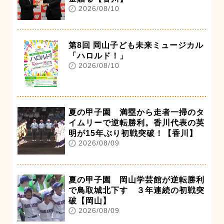
2026/08/10
第8回 岡山子ども未来ミュージカル
「ハロルド！」
2026/08/10
夏の甲子園 満塁から走者一掃のタ
イムリーで逆転勝利。香川代表の英
明が15年ぶり初戦突破！【香川】
2026/08/09
夏の甲子園 岡山学芸館が逆転勝利
で鳥取城北下す ３年連続の初戦突
破【岡山】
2026/08/09