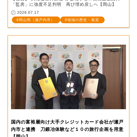
「監房」に強度不足判明 再び埋め戻しへ【岡山】
2026.07.17
岡山県（瀬戸内市）
地域の歴史・風習
国内の富裕層向け大手クレジットカード会社が瀬戸
内市と連携 刀鍛冶体験など１０の旅行企画を用意
【岡山】