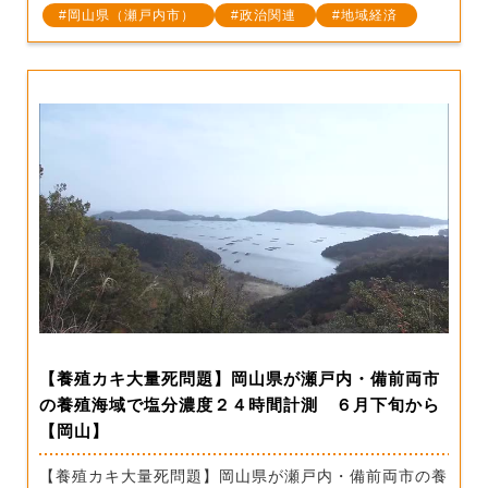
岡山県（瀬戸内市）
政治関連
地域経済
【養殖カキ大量死問題】岡山県が瀬戸内・備前両市
の養殖海域で塩分濃度２４時間計測 ６月下旬から
【岡山】
【養殖カキ大量死問題】岡山県が瀬戸内・備前両市の養