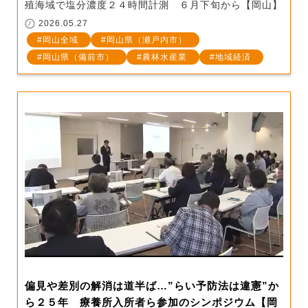
殖海域で塩分濃度２４時間計測 ６月下旬から【岡山】
2026.05.27
岡山全域
岡山県（瀬戸内市）
岡山県（備前市）
農林水産業
地域経済
偏見や差別の解消は道半ば…”らい予防法は違憲”か
ら２５年 療養所入所者ら参加のシンポジウム【岡