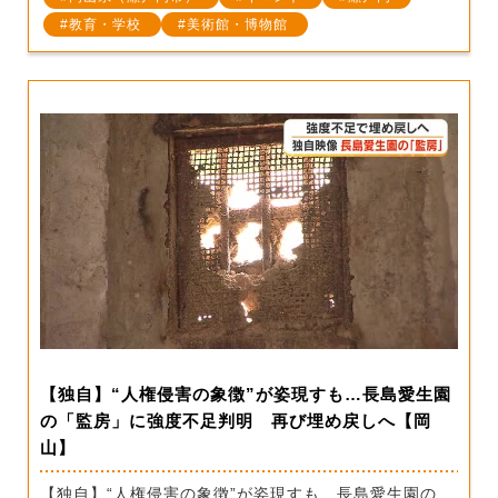
教育・学校
美術館・博物館
【独自】“人権侵害の象徴”が姿現すも…長島愛生園
の「監房」に強度不足判明 再び埋め戻しへ【岡
山】
【独自】“人権侵害の象徴”が姿現すも…長島愛生園の