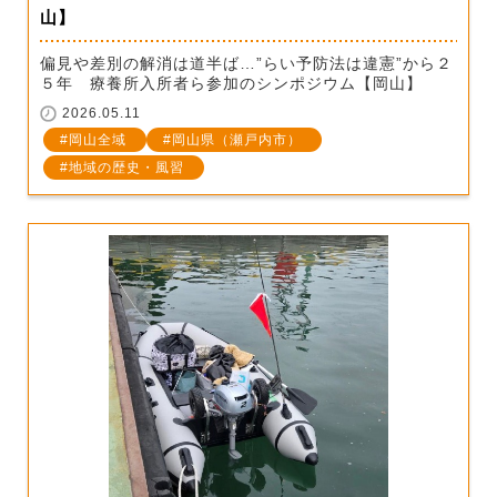
山】
偏見や差別の解消は道半ば…”らい予防法は違憲”から２
５年 療養所入所者ら参加のシンポジウム【岡山】
2026.05.11
岡山全域
岡山県（瀬戸内市）
地域の歴史・風習