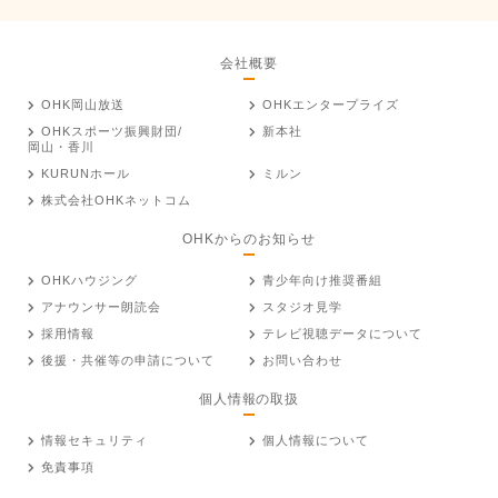
会社概要
OHK岡山放送
OHKエンタープライズ
OHKスポーツ振興財団/
新本社
岡山・香川
KURUNホール
ミルン
株式会社OHKネットコム
OHKからのお知らせ
OHKハウジング
青少年向け推奨番組
アナウンサー朗読会
スタジオ見学
採用情報
テレビ視聴データについて
後援・共催等の申請について
お問い合わせ
個人情報の取扱
情報セキュリティ
個人情報について
免責事項