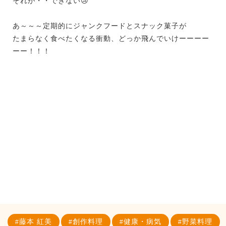
それが・・できない😢
あ～～～定期的にジャンクフードとスナック菓子が
たまらなく食べたくなる衝動、どっか飛んでいけーーーー
ーー！！！
藤本 紅美
創作料理
健康・病気
野菜料理