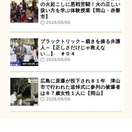
の火起こしに悪戦苦闘！火の正しい
扱い方を学ぶ体験授業【岡山・赤磐
市】
2026/08/06
ブラックトリック～裁きを操る弁護
人～【正しさだけじゃ救えな
い…】 ＃０４
2026/08/06
広島に原爆が投下され８１年 津山
市で行われた追悼式に参列の被爆者
は８７歳女性１人に【岡山】
2026/08/06