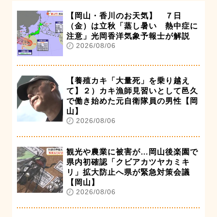
【岡山・香川のお天気】 ７日
（金）は立秋「蒸し暑い 熱中症に
注意」光岡香洋気象予報士が解説
2026/08/06
【養殖カキ「大量死」を乗り越え
て】２）カキ漁師見習いとして邑久
で働き始めた元自衛隊員の男性【岡
山】
2026/08/06
観光や農業に被害が…岡山後楽園で
県内初確認「クビアカツヤカミキ
リ」拡大防止へ県が緊急対策会議
【岡山】
2026/08/06