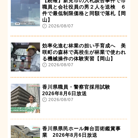
【続報】新見市の入札談合事件で市
職員と会社役員の男２人を送検 ６
件で最低制限価格と同額で落札【岡
山】
2026/08/07
効率化進む林業の担い手育成へ 美
咲町の森林で高校生が林業で使われ
る機械操作の体験実習【岡山】
2026/08/07
香川県職員・警察官採用試験
2026年8月6日放送
2026/08/07
香川県県民ホール舞台芸術鑑賞事
業 2026年8月6日放送