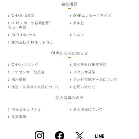
会社概要
OHK岡山放送
OHKエンタープライズ
OHKスポーツ振興財団/
新本社
岡山・香川
KURUNホール
ミルン
株式会社OHKネットコム
OHKからのお知らせ
OHKハウジング
青少年向け推奨番組
アナウンサー朗読会
スタジオ見学
採用情報
テレビ視聴データについて
後援・共催等の申請について
お問い合わせ
個人情報の取扱
情報セキュリティ
個人情報について
免責事項