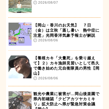
2026/08/07
【岡山・香川のお天気】 ７日
（金）は立秋「蒸し暑い 熱中症に
注意」光岡香洋気象予報士が解説
2026/08/06
【養殖カキ「大量死」を乗り越え
て】２）カキ漁師見習いとして邑久
で働き始めた元自衛隊員の男性【岡
山】
2026/08/06
観光や農業に被害が…岡山後楽園で
県内初確認「クビアカツヤカミキ
リ」拡大防止へ県が緊急対策会議