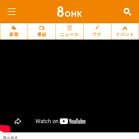
新着
番組
ニュース
アナ
イベント
岡山放送