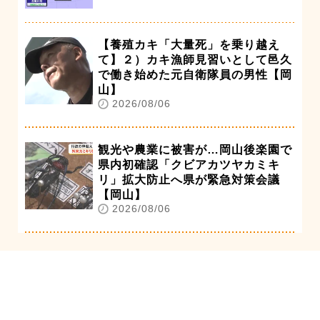
【養殖カキ「大量死」を乗り越え
て】２）カキ漁師見習いとして邑久
で働き始めた元自衛隊員の男性【岡
山】
2026/08/06
観光や農業に被害が…岡山後楽園で
県内初確認「クビアカツヤカミキ
リ」拡大防止へ県が緊急対策会議
【岡山】
2026/08/06