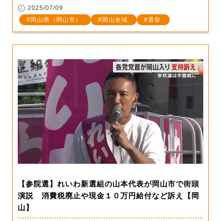
2025/07/09
岡山県（岡山市）
岡山全域
選挙
【参院選】れいわ新選組の山本代表が岡山市で街頭
演説 消費税廃止や現金１０万円給付など訴え【岡
山】