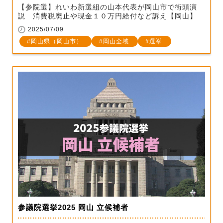
【参院選】れいわ新選組の山本代表が岡山市で街頭演
説 消費税廃止や現金１０万円給付など訴え【岡山】
2025/07/09
岡山県（岡山市）
岡山全域
選挙
参議院選挙2025 岡山 立候補者