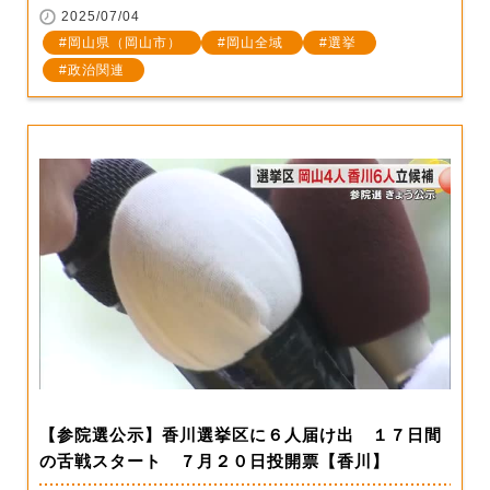
2025/07/04
岡山県（岡山市）
岡山全域
選挙
政治関連
【参院選公示】香川選挙区に６人届け出 １７日間
の舌戦スタート ７月２０日投開票【香川】