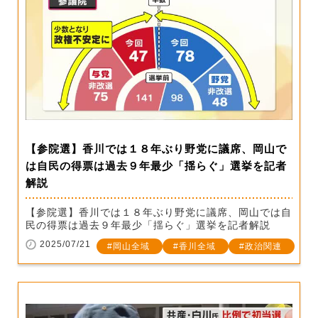
【参院選】香川では１８年ぶり野党に議席、岡山で
は自民の得票は過去９年最少「揺らぐ」選挙を記者
解説
【参院選】香川では１８年ぶり野党に議席、岡山では自
民の得票は過去９年最少「揺らぐ」選挙を記者解説
2025/07/21
岡山全域
香川全域
政治関連