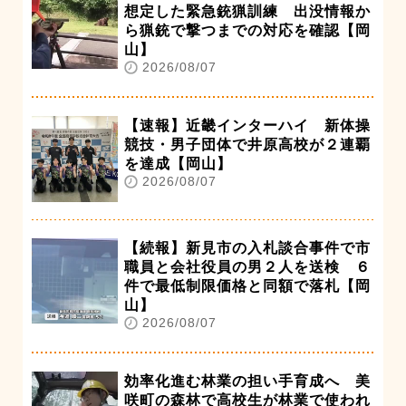
想定した緊急銃猟訓練 出没情報か
ら猟銃で撃つまでの対応を確認【岡
山】
2026/08/07
【速報】近畿インターハイ 新体操
競技・男子団体で井原高校が２連覇
を達成【岡山】
2026/08/07
【続報】新見市の入札談合事件で市
職員と会社役員の男２人を送検 ６
件で最低制限価格と同額で落札【岡
山】
2026/08/07
効率化進む林業の担い手育成へ 美
咲町の森林で高校生が林業で使われ