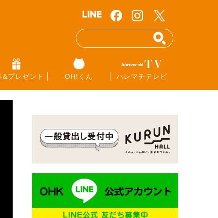
集&プレゼント
OH!くん
ハレマチテレビ