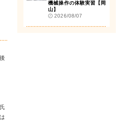
機械操作の体験実習【岡
山】
2026/08/07
後
氏
は