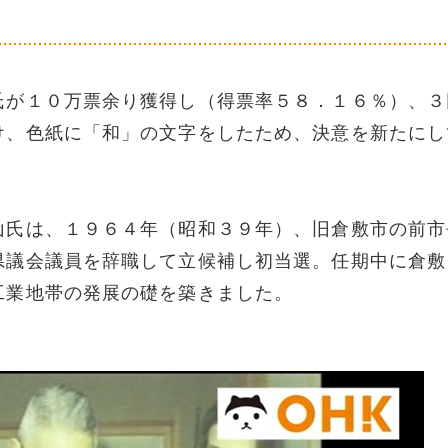
氏が１０万票余り獲得し（得票率５８．１６％）、３
け、色紙に「和」の文字をしたため、決意を新たにし
山氏は、１９６４年（昭和３９年）、旧倉敷市の前市
県議会議員を辞職して立候補し初当選。任期中に倉敷
工業地帯の発展の礎を築きました。