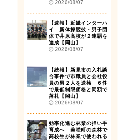
2026/08/07
【速報】近畿インターハ
イ 新体操競技・男子団
体で井原高校が２連覇を
達成【岡山】
2026/08/07
【続報】新見市の入札談
合事件で市職員と会社役
員の男２人を送検 ６件
で最低制限価格と同額で
落札【岡山】
2026/08/07
効率化進む林業の担い手
育成へ 美咲町の森林で
高校生が林業で使われる