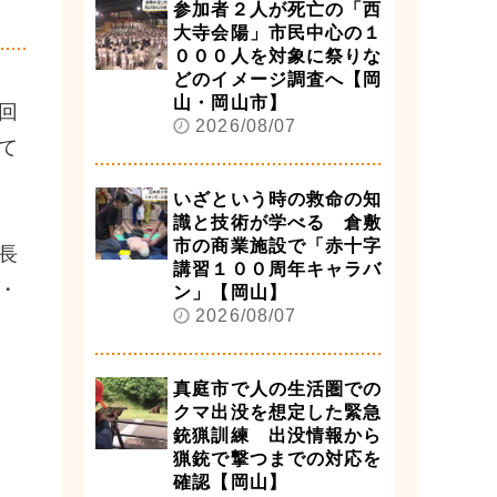
参加者２人が死亡の「西
大寺会陽」市民中心の１
０００人を対象に祭りな
どのイメージ調査へ【岡
山・岡山市】
回
2026/08/07
て
いざという時の救命の知
識と技術が学べる 倉敷
市の商業施設で「赤十字
長
講習１００周年キャラバ
・
ン」【岡山】
2026/08/07
真庭市で人の生活圏での
クマ出没を想定した緊急
銃猟訓練 出没情報から
猟銃で撃つまでの対応を
確認【岡山】