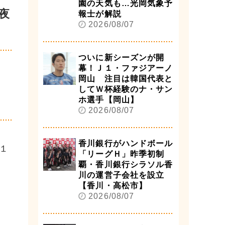
園の天気も…光岡気象予
夜
報士が解説
2026/08/07
ついに新シーズンが開
幕！Ｊ１・ファジアーノ
岡山 注目は韓国代表と
してＷ杯経験のナ・サン
ホ選手【岡山】
2026/08/07
香川銀行がハンドボール
１
「リーグＨ」昨季初制
覇・香川銀行シラソル香
川の運営子会社を設立
【香川・高松市】
2026/08/07