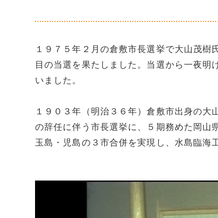
１９７５年２月の倉敷市長選挙で大山茂樹
目の当選を果たしました。当選から一夜明
いました。
１９０３年（明治３６年）倉敷市出身の大
の辞任に伴う市長選挙に、５期務めた岡山
玉島・児島の３市合併を実現し、水島臨海