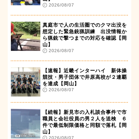
2026/08/07
真庭市で人の生活圏でのクマ出没を
想定した緊急銃猟訓練 出没情報か
ら猟銃で撃つまでの対応を確認【岡
山】
2026/08/07
【速報】近畿インターハイ 新体操
競技・男子団体で井原高校が２連覇
を達成【岡山】
2026/08/07
【続報】新見市の入札談合事件で市
職員と会社役員の男２人を送検 ６
件で最低制限価格と同額で落札【岡
山】
2026/08/07