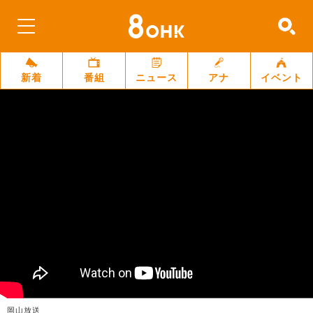
新着
番組
ニュース
アナ
イベント
岡山放送