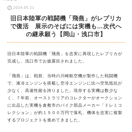
2024.05.21
旧日本陸軍の戦闘機「飛燕」がレプリカ
で復活 展示のそばには実機も…次代へ
の継承願う【岡山・浅口市】
旧日本陸軍の戦闘機「飛燕」を忠実に再現したレプリカが
完成し、浅口市でお披露目されました。
「飛燕」は、戦前、当時の川崎航空機が製作した戦闘機
で、液冷エンジンを搭載し空冷エンジンに比べ空気抵抗が
少なく、高速性能を誇りました。現存する実機は数少な
く、７年前、オーストラリアのコレクターがオークション
に出品した実機を倉敷市のバイク部品メーカー「ドレミコ
レクション」が約１５００万円で落札、機体を忠実に複製
するプロジェクトを進めてきました。