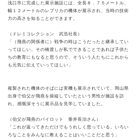
浅口市に完成した展示施設には、全長８．７５メートル、
幅１２メートルのレプリカの機体が展示され、当時の技術
力の高さを知ることができます。
（ドレミコレクション 武浩社長）
「（飛燕の関係者に）戦争の時はこうだったと継承してい
ってほしい。その橋渡しが私でできることであれば子供た
ちの教育にもなると思うので、そういう人たちにこれから
も元気に伝えていってほしい」
複製された機体のそばには実機も展示されていて、岡山県
出身で伯父が飛燕を操縦していたという男性が施設を訪
れ、感慨深そうに展示品を見学していました。
（伯父が飛燕のパイロット 垂井長治さん）
「これが返ってきただけでもうれしく思っている。いろい
ろなことをみんなに教えることはいいことだと思う」