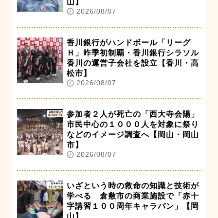
山】
2026/08/07
香川銀行がハンドボール「リーグ
Ｈ」昨季初制覇・香川銀行シラソル
香川の運営子会社を設立【香川・高
松市】
2026/08/07
参加者２人が死亡の「西大寺会陽」
市民中心の１０００人を対象に祭り
などのイメージ調査へ【岡山・岡山
市】
2026/08/07
いざという時の救命の知識と技術が
学べる 倉敷市の商業施設で「赤十
字講習１００周年キャラバン」【岡
山】