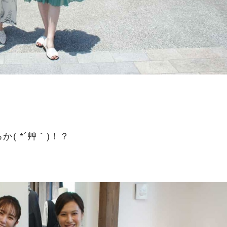
( *´艸｀)！？