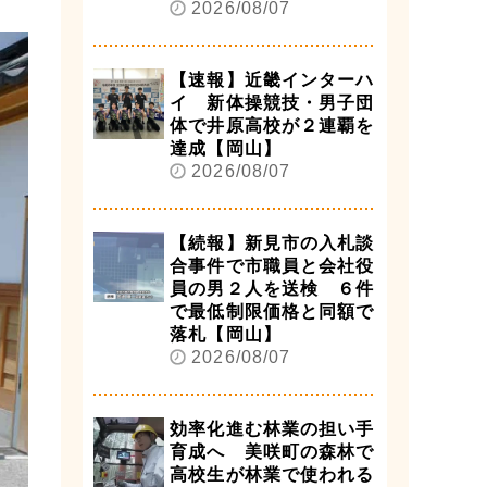
2026/08/07
【速報】近畿インターハ
イ 新体操競技・男子団
体で井原高校が２連覇を
達成【岡山】
2026/08/07
【続報】新見市の入札談
合事件で市職員と会社役
員の男２人を送検 ６件
で最低制限価格と同額で
落札【岡山】
2026/08/07
効率化進む林業の担い手
育成へ 美咲町の森林で
高校生が林業で使われる