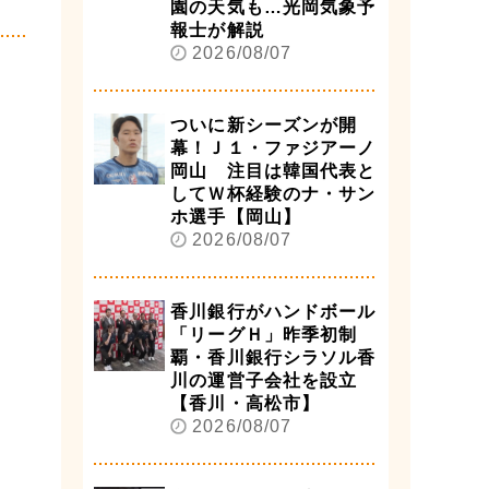
園の天気も…光岡気象予
報士が解説
2026/08/07
ついに新シーズンが開
幕！Ｊ１・ファジアーノ
岡山 注目は韓国代表と
してＷ杯経験のナ・サン
ホ選手【岡山】
2026/08/07
香川銀行がハンドボール
「リーグＨ」昨季初制
覇・香川銀行シラソル香
川の運営子会社を設立
【香川・高松市】
2026/08/07