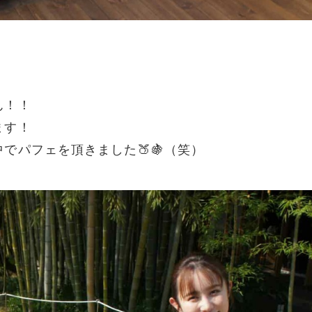
ん！！
ます！
でパフェを頂きました🍑🍇（笑）