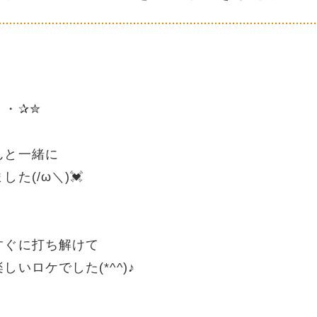
・・✰✮
んと一緒に
(/ω＼)💓
すぐに打ち解けて
いロケでした(*^^)♪