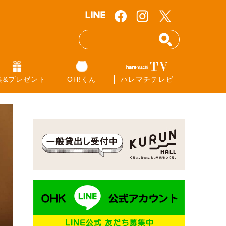
集&プレゼント
OH!くん
ハレマチテレビ