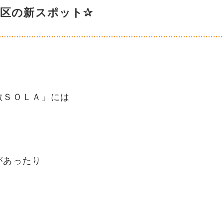
地区の新スポット✰
敷ＳＯＬＡ」には
があったり