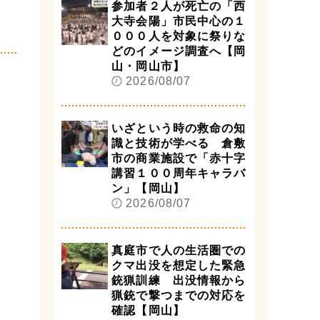
参加者２人が死亡の「西
大寺会陽」市民中心の１
０００人を対象に祭りな
どのイメージ調査へ【岡
山・岡山市】
2026/08/07
いざという時の救命の知
識と技術が学べる 倉敷
市の商業施設で「赤十字
講習１００周年キャラバ
ン」【岡山】
2026/08/07
真庭市で人の生活圏での
クマ出没を想定した緊急
銃猟訓練 出没情報から
猟銃で撃つまでの対応を
確認【岡山】